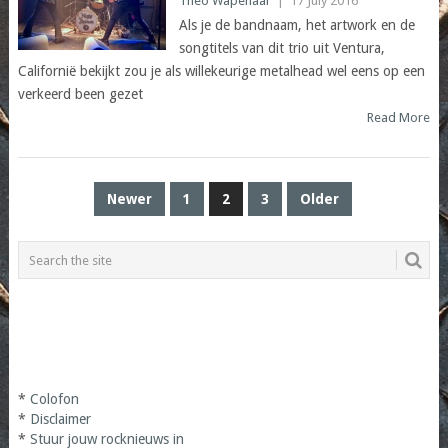
Theo Wapenaar
|
17 July 2016
Als je de bandnaam, het artwork en de
songtitels van dit trio uit Ventura,
Californië bekijkt zou je als willekeurige metalhead wel eens op een
verkeerd been gezet
Read More
POSTS
Newer
1
2
3
Older
PAGINATION
*
Colofon
*
Disclaimer
*
Stuur jouw rocknieuws in