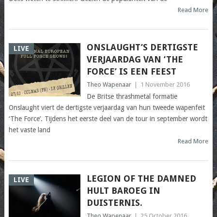
Read More
ONSLAUGHT’S DERTIGSTE
LIVE
VERJAARDAG VAN ‘THE
FORCE’ IS EEN FEEST
Theo Wapenaar
|
1 November 2016
De Britse thrashmetal formatie
Onslaught viert de dertigste verjaardag van hun tweede wapenfeit
‘The Force’. Tijdens het eerste deel van de tour in september wordt
het vaste land
Read More
LEGION OF THE DAMNED
LIVE
HULT BAROEG IN
DUISTERNIS.
Theo Wapenaar
|
25 October 2016