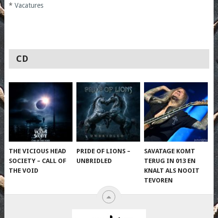
*
Vacatures
CD
THE VICIOUS HEAD
PRIDE OF LIONS –
SAVATAGE KOMT
SOCIETY – CALL OF
UNBRIDLED
TERUG IN 013 EN
THE VOID
KNALT ALS NOOIT
TEVOREN