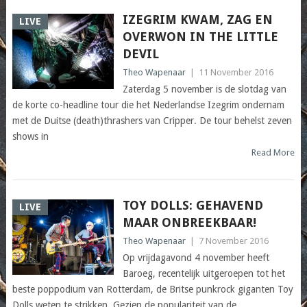
IZEGRIM KWAM, ZAG EN
LIVE
OVERWON IN THE LITTLE
DEVIL
Theo Wapenaar
|
11 November 2016
Zaterdag 5 november is de slotdag van
de korte co-headline tour die het Nederlandse Izegrim ondernam
met de Duitse (death)thrashers van Cripper. De tour behelst zeven
shows in
Read More
TOY DOLLS: GEHAVEND
LIVE
MAAR ONBREEKBAAR!
Theo Wapenaar
|
7 November 2016
Op vrijdagavond 4 november heeft
Baroeg, recentelijk uitgeroepen tot het
beste poppodium van Rotterdam, de Britse punkrock giganten Toy
Dolls weten te strikken. Gezien de populariteit van de