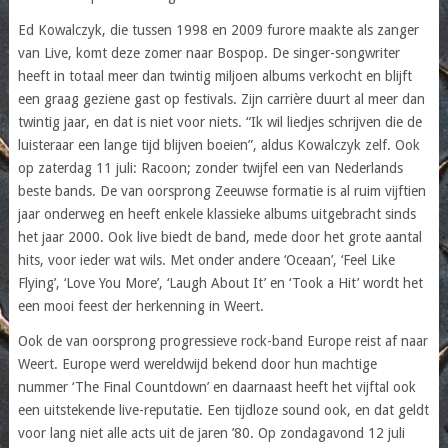
Ed Kowalczyk, die tussen 1998 en 2009 furore maakte als zanger
van Live, komt deze zomer naar Bospop. De singer-songwriter
heeft in totaal meer dan twintig miljoen albums verkocht en blijft
een graag geziene gast op festivals. Zijn carrière duurt al meer dan
twintig jaar, en dat is niet voor niets. “Ik wil liedjes schrijven die de
luisteraar een lange tijd blijven boeien”, aldus Kowalczyk zelf. Ook
op zaterdag 11 juli: Racoon; zonder twijfel een van Nederlands
beste bands. De van oorsprong Zeeuwse formatie is al ruim vijftien
jaar onderweg en heeft enkele klassieke albums uitgebracht sinds
het jaar 2000. Ook live biedt de band, mede door het grote aantal
hits, voor ieder wat wils. Met onder andere ‘Oceaan’, ‘Feel Like
Flying’, ‘Love You More’, ‘Laugh About It’ en ‘Took a Hit’ wordt het
een mooi feest der herkenning in Weert.
Ook de van oorsprong progressieve rock-band Europe reist af naar
Weert. Europe werd wereldwijd bekend door hun machtige
nummer ‘The Final Countdown’ en daarnaast heeft het vijftal ook
een uitstekende live-reputatie. Een tijdloze sound ook, en dat geldt
voor lang niet alle acts uit de jaren ’80. Op zondagavond 12 juli