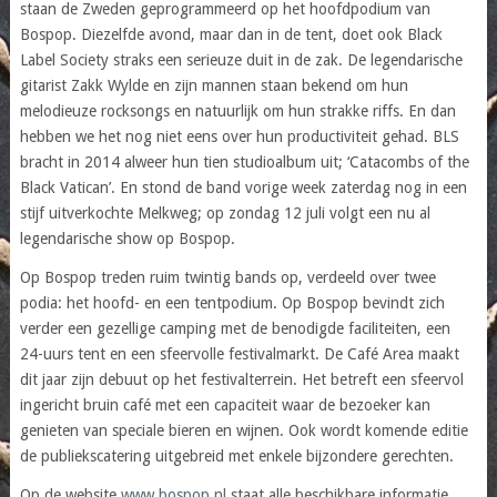
staan de Zweden geprogrammeerd op het hoofdpodium van
Bospop. Diezelfde avond, maar dan in de tent, doet ook Black
Label Society straks een serieuze duit in de zak. De legendarische
gitarist Zakk Wylde en zijn mannen staan bekend om hun
melodieuze rocksongs en natuurlijk om hun strakke riffs. En dan
hebben we het nog niet eens over hun productiviteit gehad. BLS
bracht in 2014 alweer hun tien studioalbum uit; ‘Catacombs of the
Black Vatican’. En stond de band vorige week zaterdag nog in een
stijf uitverkochte Melkweg; op zondag 12 juli volgt een nu al
legendarische show op Bospop.
Op Bospop treden ruim twintig bands op, verdeeld over twee
podia: het hoofd- en een tentpodium. Op Bospop bevindt zich
verder een gezellige camping met de benodigde faciliteiten, een
24-uurs tent en een sfeervolle festivalmarkt. De Café Area maakt
dit jaar zijn debuut op het festivalterrein. Het betreft een sfeervol
ingericht bruin café met een capaciteit waar de bezoeker kan
genieten van speciale bieren en wijnen. Ook wordt komende editie
de publiekscatering uitgebreid met enkele bijzondere gerechten.
Op de website
www.bospop.nl
staat alle beschikbare informatie