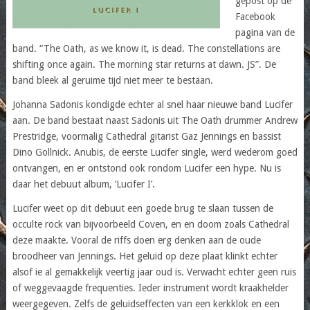
gepost op de
Facebook
pagina van de
band. “The Oath, as we know it, is dead. The constellations are
shifting once again. The morning star returns at dawn. JS”. De
band bleek al geruime tijd niet meer te bestaan.
Johanna Sadonis kondigde echter al snel haar nieuwe band Lucifer
aan. De band bestaat naast Sadonis uit The Oath drummer Andrew
Prestridge, voormalig Cathedral gitarist Gaz Jennings en bassist
Dino Gollnick. Anubis, de eerste Lucifer single, werd wederom goed
ontvangen, en er ontstond ook rondom Lucifer een hype. Nu is
daar het debuut album, ‘Lucifer I’.
Lucifer weet op dit debuut een goede brug te slaan tussen de
occulte rock van bijvoorbeeld Coven, en en doom zoals Cathedral
deze maakte. Vooral de riffs doen erg denken aan de oude
broodheer van Jennings. Het geluid op deze plaat klinkt echter
alsof ie al gemakkelijk veertig jaar oud is. Verwacht echter geen ruis
of weggevaagde frequenties. Ieder instrument wordt kraakhelder
weergegeven. Zelfs de geluidseffecten van een kerkklok en een