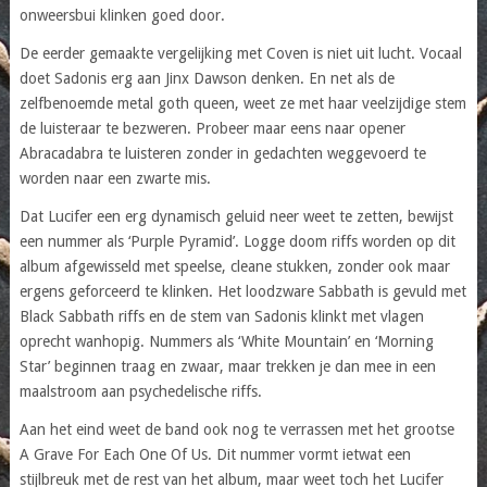
onweersbui klinken goed door.
De eerder gemaakte vergelijking met Coven is niet uit lucht. Vocaal
doet Sadonis erg aan Jinx Dawson denken. En net als de
zelfbenoemde metal goth queen, weet ze met haar veelzijdige stem
de luisteraar te bezweren. Probeer maar eens naar opener
Abracadabra te luisteren zonder in gedachten weggevoerd te
worden naar een zwarte mis.
Dat Lucifer een erg dynamisch geluid neer weet te zetten, bewijst
een nummer als ‘Purple Pyramid’. Logge doom riffs worden op dit
album afgewisseld met speelse, cleane stukken, zonder ook maar
ergens geforceerd te klinken. Het loodzware Sabbath is gevuld met
Black Sabbath riffs en de stem van Sadonis klinkt met vlagen
oprecht wanhopig. Nummers als ‘White Mountain’ en ‘Morning
Star’ beginnen traag en zwaar, maar trekken je dan mee in een
maalstroom aan psychedelische riffs.
Aan het eind weet de band ook nog te verrassen met het grootse
A Grave For Each One Of Us. Dit nummer vormt ietwat een
stijlbreuk met de rest van het album, maar weet toch het Lucifer