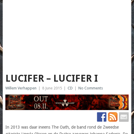
LUCIFER – LUCIFER I
Willem Verhappen
|
8 June 2015
|
CD
|
No Comments
In 2013 was daar ineens The Oath, de band rond de Zweedse
gitariste Linnéa Olsson en de Duitse zangeres Johanna Sadonis. De