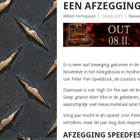
EEN AFZEGGIN
Willem Verhappen
|
14 July 2015
|
Nieuw
Er is weer wat beweging gekomen in de l
November in het Klokgebouw in Eindho
ook Peter Pan Speedrock, de curators van 
Daarnaast is ook High On Fire aan de l
Sleep gitarist Matt Pike in de gelederen
waarschijnlijk veel nieuw materiaal late
Vorig jaar mocht ie als opener voor Pete
vertolken, maar dit jaar mag Bob Wayne
AFZEGGING SPEEDFE