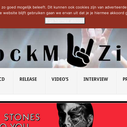
CIETY...
PRIDE OF LIONS – U...
SAVATAGE KOMT TERUG IN 0...
C
zo goed mogelijk beleeft. Dit kunnen ook cookies zijn van adverteerders 
e website blijft gebruiken gaan we ervan uit dat je je hiermee akkoord g
Ik ga hiermee akkoord
CD
RELEASE
VIDEO’S
INTERVIEW
P