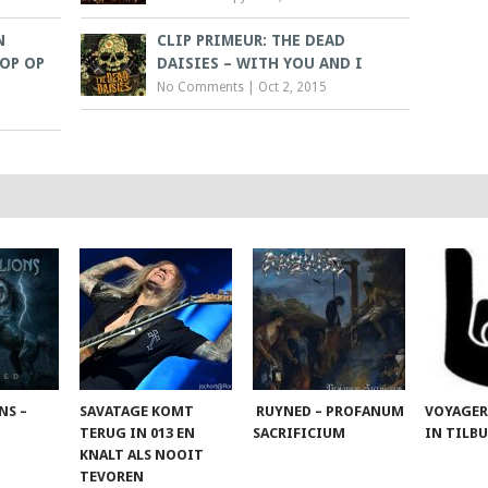
N
CLIP PRIMEUR: THE DEAD
POP OP
DAISIES – WITH YOU AND I
No Comments
|
Oct 2, 2015
NS –
SAVATAGE KOMT
RUYNED – PROFANUM
VOYAGER
TERUG IN 013 EN
SACRIFICIUM
IN TILB
KNALT ALS NOOIT
TEVOREN