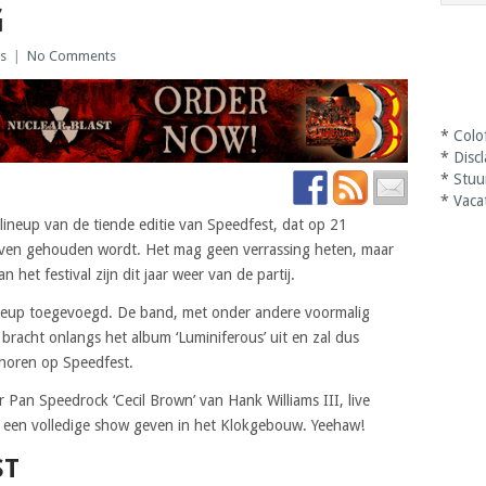
G
s
|
No Comments
*
Colo
*
Disc
*
Stuu
*
Vaca
ineup van de tiende editie van Speedfest, dat op 21
ven gehouden wordt. Het mag geen verrassing heten, maar
het festival zijn dit jaar weer van de partij.
ineup toegevoegd. De band, met onder andere voormalig
, bracht onlangs het album ‘Luminiferous’ uit en zal dus
n horen op Speedfest.
r Pan Speedrock ‘Cecil Brown’ van Hank Williams III, live
 een volledige show geven in het Klokgebouw. Yeehaw!
ST