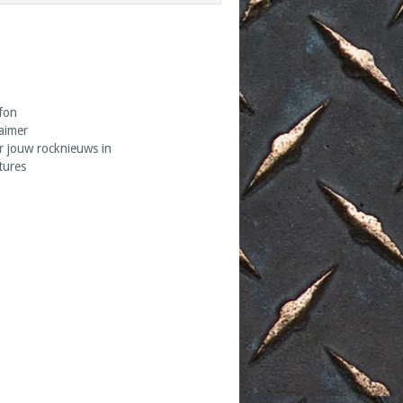
fon
laimer
r jouw rocknieuws in
tures