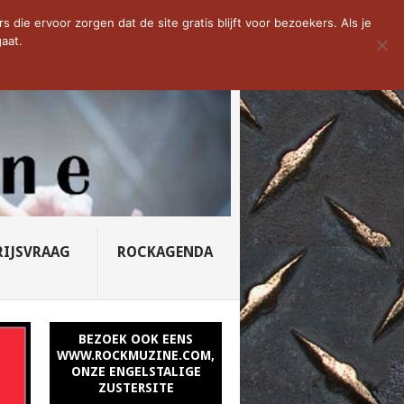
D VAN DE WEEK: SLEEPING...
die ervoor zorgen dat de site gratis blijft voor bezoekers. Als je
aat.
RIJSVRAAG
ROCKAGENDA
BEZOEK OOK EENS
WWW.ROCKMUZINE.COM,
ONZE ENGELSTALIGE
ZUSTERSITE