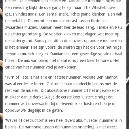
helder. De stemmen van Tineke en Damian kleuren mooi bij elkaar.
Een wending blijkt de overgang te zijn naar ‘The Whistleblower
(pt.II Vindication)’. Een aantal snelle, lichte piano klanken. Dan valt
de metal bij. Dit vormt een mooi contrast tussen lichte en
zwaardere muziek. Damian heeft hier de lead zang, Tineke en Paul
de achtergrondzang. De vocalen klinken met vlagen wat meer op
de achtergrond. Soms past dit in de muziek, op andere momenten
is het jammer. Het zijn vooral de snaren zijn het die voor het hoge
tempo in muziek zorgen, Damian laat een geweldige vocale uithaal
horen. De mix van piano met metal is nog een keer te horen. Het
einde van het nummer voel je aankomen.
‘Turn of Fate ’is het 11e en laatste nummer. Violiste Ben Mathot
was al eerder te horen. Ook nu is haar aandeel in balans met de
rest van de muziek. Dit akoestische nummer zit het ingewikkelder
in elkaar dan je denkt. Als je de eerste keer luistert eindigt dit
nummer wat onverwacht, bij de tweede keer luisteren heb je de
opbouw wel degelijk in de gaten.
‘Waves of destruction’ is een heel divers album. Ieder nummer is in
balans. De harmonie tussen de nummers onderling is niet direct