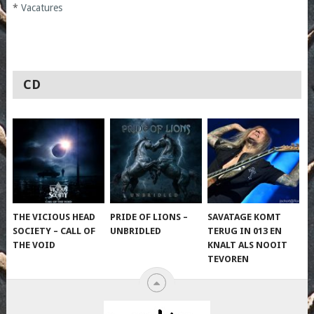
*
Vacatures
CD
THE VICIOUS HEAD
PRIDE OF LIONS –
SAVATAGE KOMT
SOCIETY – CALL OF
UNBRIDLED
TERUG IN 013 EN
THE VOID
KNALT ALS NOOIT
TEVOREN