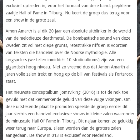
exclusief optreden in, voor het formaat van deze band, piepkleine
zaaltje Hall of Fame in Tilburg. Nu keert de groep dus terug voor
een show in de grote zaal.
Amon Amarth is al dik 20 jaar een absolute uitblinker in de wereld
van de melodieuze deathmetal. De bombastische sound van deze
Zweden zit vol met diepe grunts, retestrakke riffs en is voorzien
van teksten die handelen over de Noorse mythologie. Alle
langspelers (we tellen inmiddels 10 studioalbums) zijn van een
gigantisch hoog niveau. Niet zo vreemd dus dat Amon Amarth al
jaren volle zalen trekt en hoog op de bill van festivals als Fortarock
staat.
Het nieuwste conceptalbum ‘Jomsviking’ (2016) is tot de nok toe
gevuld met dat kenmerkende geluid van deze vuige Vikingen. Om
deze uitstekende plaat te promoten speelde de groep eerder dit
jaar slechts een handvol exclusieve shows in kleine zalen waaronder
de minuscule Hall Of Fame in Tilburg. Dit najaar komen ze gelukkig
weer terug naar Europa, alleen worden dan de grotere zalen
aangedaan. De show in 013 is exclusief voor Nederland.