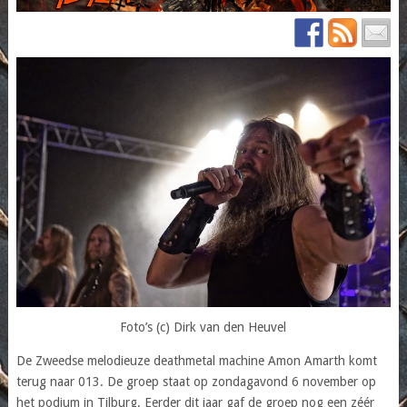
Foto’s (c) Dirk van den Heuvel
De Zweedse melodieuze deathmetal machine Amon Amarth komt
terug naar 013. De groep staat op zondagavond 6 november op
het podium in Tilburg. Eerder dit jaar gaf de groep nog een zéér