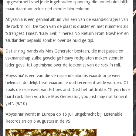
opgeschroeft voel je de ingehouden spanning die onderhuids blijft
maar daardoor zeker niet minder binnenkomt.
Abyssinia is een geniaal album van een van de vaandeldragers van
de rock ’n roll. De toon van de plaat is duister en met nummers als
‘Strangest Times’, ‘Easy Evil’, ‘There’s No Return From Nowhere’ en
‘Outlander’ bepaald somber over de huidige tijd.
Dat er nog bands als Mos Generator bestaan, die met passie en
vakmanschap zulke geweldige heavy rockplaten maken stemt in
ieder geval tot optimisme over de toekomst van de rock ’n roll.
‘Abyssinia’ is een van die verrassende albums waardoor je weer
helemaal duidelijk hebt waarom je ooit recensent wilde worden. Of
zoals de recensent van
Echoes and Dust
het uitdrukte: “If you love
hard rock then you love Mos Generator, you just may not know it
yet”. (9/10)
‘Abyssinia’ wordt in Europa op 15 juli uitgebracht bij Listenable
Records en op 5 augustus in de VS.