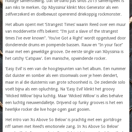
huidige samenstelling. Dat de band pas sinds 2015 samenspeelt is
aan niks te merken. Op ‘Abyssinia’ klinkt Mos Generator als een
zelfverzekerd en doelbewust opererend driekoppig rockmonster.
Het album opent met ‘Strangest Times’ waarin Reed over een muur
van moddervette riffs bekent: “I’m just a slave of the strangest
times I’ve ever known”. ‘You’ve Got a Right’ wordt opgestuwd door
donderende drums en pompende bassen. Rauw en “In your face”
maar met een geweldige groove. De eerste single van ‘Abyssinia is
het catchy ‘Catspaw’. Een manische, opwindende rocker.
‘Easy Evil’ is een van de hoogtepunten van het album. Een nummer
dat duister en somber als een stoomwals over je heen dendert,
maar in al die duisternis van grote schoonheid is. De ziedende solo
voelt bijna als een opluchting. Na ‘Easy Evil’ klinkt het groovy
‘Wicked Willow’ bijna luchtig. Maar ‘Wicked Willow’ is alles behalve
een luchtig nieuwendalletje. Drijvend op funky grooves is het een
heerlijke rocker die live hoge ogen gaat gooien.
Het intro van ‘As Above So Below’ is prachtig met een gortdroge
riff samen met Reed’s emotionele zang. In ‘As Above So Below’