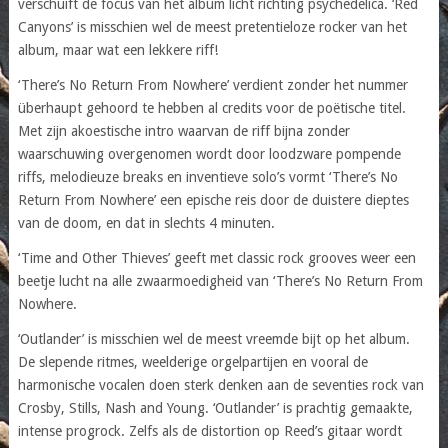
verschuift de focus van het album licht richting psychedelica. ‘Red
Canyons’ is misschien wel de meest pretentieloze rocker van het
album, maar wat een lekkere riff!
‘There’s No Return From Nowhere’ verdient zonder het nummer
überhaupt gehoord te hebben al credits voor de poëtische titel.
Met zijn akoestische intro waarvan de riff bijna zonder
waarschuwing overgenomen wordt door loodzware pompende
riffs, melodieuze breaks en inventieve solo’s vormt ‘There’s No
Return From Nowhere’ een epische reis door de duistere dieptes
van de doom, en dat in slechts 4 minuten.
‘Time and Other Thieves’ geeft met classic rock grooves weer een
beetje lucht na alle zwaarmoedigheid van ‘There’s No Return From
Nowhere.
‘Outlander’ is misschien wel de meest vreemde bijt op het album.
De slepende ritmes, weelderige orgelpartijen en vooral de
harmonische vocalen doen sterk denken aan de seventies rock van
Crosby, Stills, Nash and Young. ‘Outlander’ is prachtig gemaakte,
intense progrock. Zelfs als de distortion op Reed’s gitaar wordt