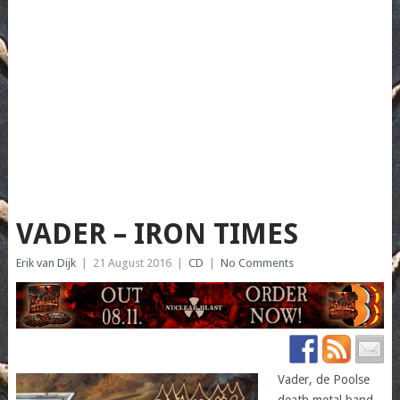
VADER – IRON TIMES
Erik van Dijk
|
21 August 2016
|
CD
|
No Comments
Vader, de Poolse
death metal band,