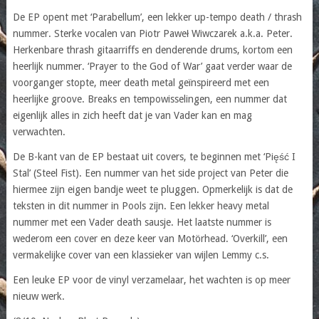
De EP opent met ‘Parabellum’, een lekker up-tempo death / thrash
nummer. Sterke vocalen van Piotr Paweł Wiwczarek a.k.a. Peter.
Herkenbare thrash gitaarriffs en denderende drums, kortom een
heerlijk nummer. ‘Prayer to the God of War’ gaat verder waar de
voorganger stopte, meer death metal geïnspireerd met een
heerlijke groove. Breaks en tempowisselingen, een nummer dat
eigenlijk alles in zich heeft dat je van Vader kan en mag
verwachten.
De B-kant van de EP bestaat uit covers, te beginnen met ‘Pięść I
Stal’ (Steel Fist). Een nummer van het side project van Peter die
hiermee zijn eigen bandje weet te pluggen. Opmerkelijk is dat de
teksten in dit nummer in Pools zijn. Een lekker heavy metal
nummer met een Vader death sausje. Het laatste nummer is
wederom een cover en deze keer van Motörhead. ‘Overkill’, een
vermakelijke cover van een klassieker van wijlen Lemmy c.s.
Een leuke EP voor de vinyl verzamelaar, het wachten is op meer
nieuw werk.