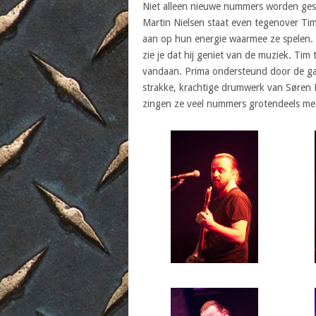
Niet alleen nieuwe nummers worden gespe
Martin Nielsen staat even tegenover Tim t
aan op hun energie waarmee ze spelen. M
zie je dat hij geniet van de muziek. Ti
vandaan. Prima ondersteund door de gav
strakke, krachtige drumwerk van Søren 
zingen ze veel nummers grotendeels me