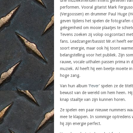
drie muziekvrienden intens genieten van
performen. Vooral gitarist Mark Fergus
(Vergoossen) en drummer Paul Huge (H
geven tijdens het spelen de fotografen 
gelegenheid om mooie plaatjes te schiet
Tevens zoeken zij volop oogcontact met
fans. Leadzanger/bassist Mr.e! heeft ee
soort energie, maar ook hij toont warme
belangstelling voor het publiek. Zijn so
rauwe, vocale uithalen passen prima in 
muziek. Al heeft hij een beetje moeite in
hoge zang.
Van hun album ‘
Fever
’ spelen ze de tit
bewust van de wereld om hem heen. Hij le
knap staaltje van zijn kunnen horen.
Ze spelen een paar nieuwe nummers waa
mee te klappen. In sommige optredens w
hij zijn energie perfect.