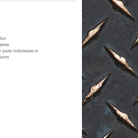
fon
laimer
r jouw rocknieuws in
tures