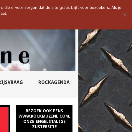
D VAN DE WEEK: SLEEPING...
die ervoor zorgen dat de site gratis blijft voor bezoekers. Als je
aat.
RIJSVRAAG
ROCKAGENDA
BEZOEK OOK EENS
WWW.ROCKMUZINE.COM,
ONZE ENGELSTALIGE
ZUSTERSITE