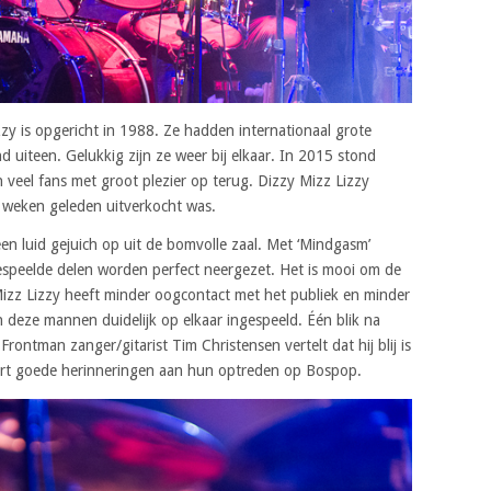
y is opgericht in 1988. Ze hadden internationaal grote
and uiteen. Gelukkig zijn ze weer bij elkaar. In 2015 stond
 veel fans met groot plezier op terug. Dizzy Mizz Lizzy
r weken geleden uitverkocht was.
 een luid gejuich op uit de bomvolle zaal. Met ‘Mindgasm’
espeelde delen worden perfect neergezet. Het is mooi om de
 Mizz Lizzy heeft minder oogcontact met het publiek en minder
jn deze mannen duidelijk op elkaar ingespeeld. Één blik na
Frontman zanger/gitarist Tim Christensen vertelt dat hij blij is
aart goede herinneringen aan hun optreden op Bospop.