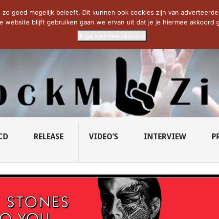
CIETY...
PRIDE OF LIONS – U...
SAVATAGE KOMT TERUG IN 0...
C
zo goed mogelijk beleeft. Dit kunnen ook cookies zijn van adverteerders 
e website blijft gebruiken gaan we ervan uit dat je je hiermee akkoord g
Ik ga hiermee akkoord
CD
RELEASE
VIDEO’S
INTERVIEW
P