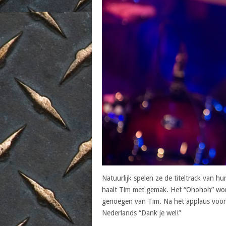
Natuurlijk spelen ze de titeltrack van 
haalt Tim met gemak. Het “Ohohoh” wor
genoegen van Tim. Na het applaus voor h
Nederlands “Dank je wel!”