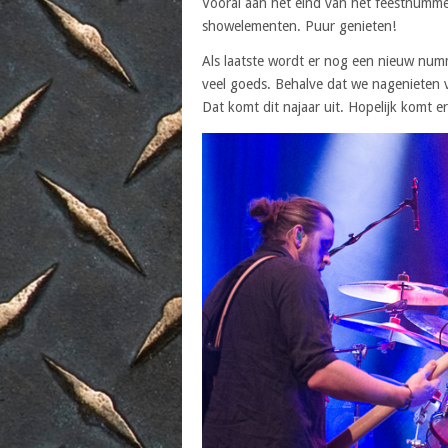
Vooral aan het eind van het feestnumme
showelementen. Puur genieten!
Als laatste wordt er nog een nieuw num
veel goeds. Behalve dat we nagenieten 
Dat komt dit najaar uit. Hopelijk komt e