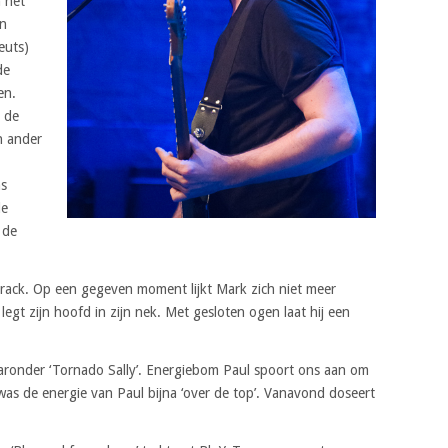
 het
on
euts)
de
en.
 de
n ander
ms
de
 de
eltrack. Op een gegeven moment lijkt Mark zich niet meer
gt zijn hoofd in zijn nek. Met gesloten ogen laat hij een
ronder ‘Tornado Sally’. Energiebom Paul spoort ons aan om
as de energie van Paul bijna ‘over de top’. Vanavond doseert