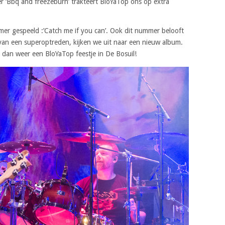
r ‘Bbq and freezeburn’ trakteert BloYaTop ons op extra
mer gespeeld :’Catch me if you can’. Ook dit nummer belooft
van een superoptreden, kijken we uit naar een nieuw album.
r dan weer een BloYaTop feestje in De Bosuil!