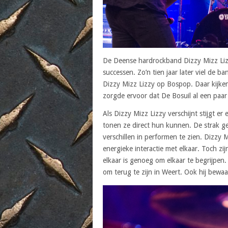
De Deense hardrockband Dizzy Mizz Lizz
successen. Zo’n tien jaar later viel de b
Dizzy Mizz Lizzy op Bospop. Daar kijken
zorgde ervoor dat De Bosuil al een paa
Als Dizzy Mizz Lizzy verschijnt stijgt er
tonen ze direct hun kunnen. De strak g
verschillen in performen te zien. Dizzy
energieke interactie met elkaar. Toch zi
elkaar is genoeg om elkaar te begrijpen. 
om terug te zijn in Weert. Ook hij bew