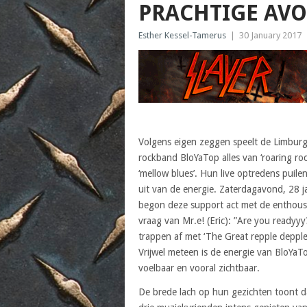
PRACHTIGE AVO
Esther Kessel-Tamerus
|
30 January 2017
Volgens eigen zeggen speelt de Limbur
rockband BloYaTop alles van ‘roaring roc
‘mellow blues’. Hun live optredens puilen 
uit van de energie. Zaterdagavond, 28 j
begon deze support act met de enthous
vraag van Mr.e! (Eric): ”Are you readyyy
trappen af met ‘The Great repple depple
Vrijwel meteen is de energie van BloYaT
voelbaar en vooral zichtbaar.
De brede lach op hun gezichten toont d