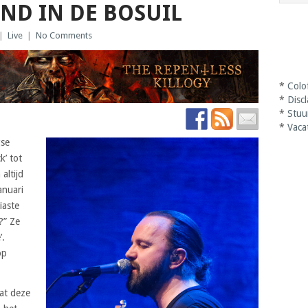
ND IN DE BOSUIL
|
Live
|
No Comments
*
Colo
*
Disc
*
Stuu
*
Vaca
gse
k’ tot
altijd
anuari
iaste
?” Ze
’.
op
at deze