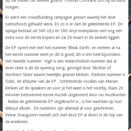
op zal treden zal tweede gitarist Thomas Cochrane zich bij de band
voegen.
Er werd een crowdfunding campagne gestart waarbij het doel
ruimschoots gehaald werd. En zo is er dan de gelimiteerde EP. De
oplage bestaat uit 500 cd,s en 300 vinyl exemplaren met nog een
extra voor de eerste kopers en zal 30 maart in de winkels liggen.
De EP opent met met het nummer ‘Bleak Earth’, en meteen al na
het eerste nummer weet je: dit is goed, dit is iets heel bijzonders.
Het tweede nummer ‘ Vigil’ is een melancholisch nummer dat al
even sterk is als de opening song, gevolgd door ‘Mother of
Northern Skies’ waarin heerlijke gitaren klinken. Sterkste nummer is
‘Solis’, de afsluiter van de EP . Schitterende vocalen van Marian
klinken uit de speakers en voor je het weet is het voorbij. Ruim 20
minuten betoverend mooie muziek uitgevoerd door ras muzikanten
. Nadat de gelimiteerde EP uitgebracht is , is het wachten op hun
debuut album . De nummers zijn allemaal al voor geschreven.
Vetrar Draugurinn nestelt zich met deze EP al direct in de top van
de eredivisie.