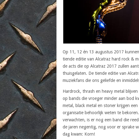
Op 11, 12 én 13 augustus 2017 kunnen l
tiende editie van Alcatraz hard rock & m
de acts die op Alcatraz 2017 zullen aan
thuisgelaten. De tiende editie van Alca
muziekfans die ons geliefde en inmiddels
Hardrock, thrash en heavy metal blijven
op bands die vroeger minder aan bod k
metal, black metal en stoner krijgen een 
organisatie behoorlijk weten te bekoren
verwachten, is er nog een band die reeds
de jaren negentig, nog voor er sprake 
dag kwam: Korn!