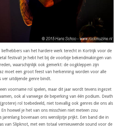
iefhebbers van het hardere werk terecht in Kortrijk voor de
etal festival! Je hebt het bij de voorbije bekendmakingen van
treden, waarschijnlijk ook gemerkt: de oogkleppen zijn
traz moet een groot feest van herkenning worden voor alle
 ver uitdijende genre bindt.
 een voorname rol spelen, maar dit jaar wordt tevens ingezet
wamen, ook al vanwege de beperking van één podium. Death
(grotere) rol toebedeeld, niet toevallig ook genres die ons als
. En hoewel je het van ons misschien niet meteen zou
 jarenlang bovenaan ons wenslijstje prijkt. Een band die in
was van Slipknot, met een totaal vernieuwende sound voor de