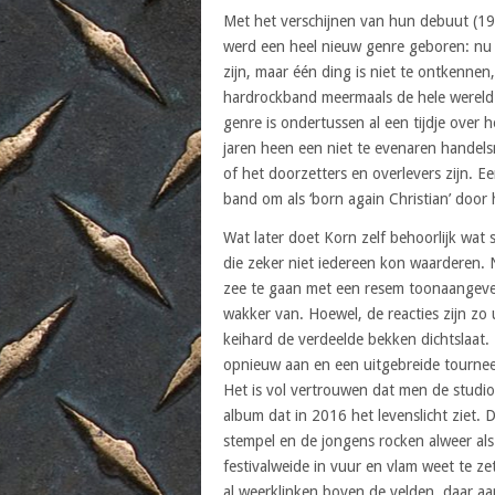
Met het verschijnen van hun debuut (19
werd een heel nieuw genre geboren: nu 
zijn, maar één ding is niet te ontkennen,
hardrockband meermaals de hele wereld 
genre is ondertussen al een tijdje over
jaren heen een niet te evenaren handel
of het doorzetters en overlevers zijn. Eer
band om als ‘born again Christian’ door 
Wat later doet Korn zelf behoorlijk wat 
die zeker niet iedereen kon waarderen.
zee te gaan met een resem toonaangeven
wakker van. Hoewel, de reacties zijn zo
keihard de verdeelde bekken dichtslaat.
opnieuw aan en een uitgebreide tournee
Het is vol vertrouwen dat men de studio
album dat in 2016 het levenslicht ziet.
stempel en de jongens rocken alweer al
festivalweide in vuur en vlam weet te ze
al weerklinken boven de velden, daar aa