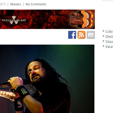
2017
|
Nieuws
|
No Comments
*
Colo
*
Disc
*
Stuu
*
Vaca