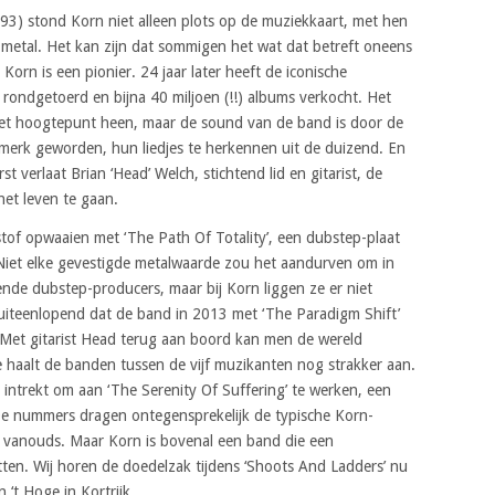
93) stond Korn niet alleen plots op de muziekkaart, met hen
metal. Het kan zijn dat sommigen het wat dat betreft oneens
 Korn is een pionier. 24 jaar later heeft de iconische
rondgetoerd en bijna 40 miljoen (!!) albums verkocht. Het
 het hoogtepunt heen, maar de sound van de band is door de
smerk geworden, hun liedjes te herkennen uit de duizend. En
st verlaat Brian ‘Head’ Welch, stichtend lid en gitarist, de
het leven te gaan.
stof opwaaien met ‘The Path Of Totality’, een dubstep-plaat
 Niet elke gevestigde metalwaarde zou het aandurven om in
de dubstep-producers, maar bij Korn liggen ze er niet
 uiteenlopend dat de band in 2013 met ‘The Paradigm Shift’
 Met gitarist Head terug aan boord kan men de wereld
 haalt de banden tussen de vijf muzikanten nog strakker aan.
 intrekt om aan ‘The Serenity Of Suffering’ te werken, een
 De nummers dragen ontegensprekelijk de typische Korn-
s vanouds. Maar Korn is bovenal een band die een
tten. Wij horen de doedelzak tijdens ‘Shoots And Ladders’ nu
n ‘t Hoge in Kortrijk …