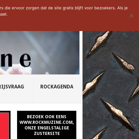
D VAN DE WEEK: SLEEPING...
die ervoor zorgen dat de site gratis blijft voor bezoekers. Als je
aat.
RIJSVRAAG
ROCKAGENDA
BEZOEK OOK EENS
WWW.ROCKMUZINE.COM,
ONZE ENGELSTALIGE
ZUSTERSITE