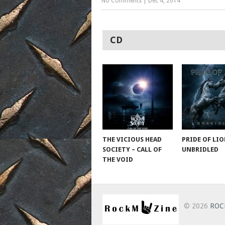
No Comments
|
Dec 4, 2014
CD
THE VICIOUS HEAD
PRIDE OF LIO
SOCIETY – CALL OF
UNBRIDLED
THE VOID
© 2026
ROC