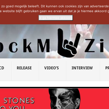
CIETY...
PRIDE OF LIONS – U...
SAVATAGE KOMT TERUG IN 0...
C
zo goed mogelijk beleeft. Dit kunnen ook cookies zijn van adverteerders 
e website blijft gebruiken gaan we ervan uit dat je je hiermee akkoord g
Ik ga hiermee akkoord
CD
RELEASE
VIDEO’S
INTERVIEW
P