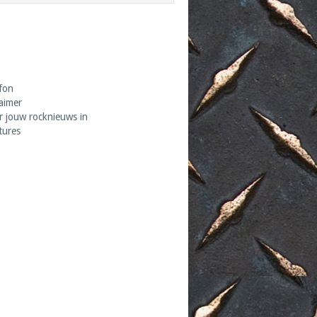
fon
laimer
r jouw rocknieuws in
tures