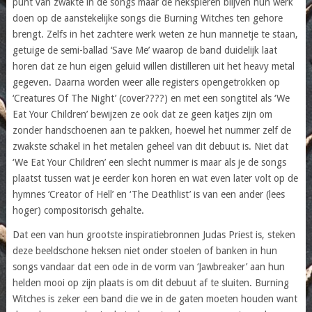
punt van zwakte in de songs maar de nekspieren blijven hun werk
doen op de aanstekelijke songs die Burning Witches ten gehore
brengt. Zelfs in het zachtere werk weten ze hun mannetje te staan,
getuige de semi-ballad ‘Save Me’ waarop de band duidelijk laat
horen dat ze hun eigen geluid willen distilleren uit het heavy metal
gegeven. Daarna worden weer alle registers opengetrokken op
‘Creatures Of The Night’ (cover????) en met een songtitel als ‘We
Eat Your Children’ bewijzen ze ook dat ze geen katjes zijn om
zonder handschoenen aan te pakken, hoewel het nummer zelf de
zwakste schakel in het metalen geheel van dit debuut is. Niet dat
‘We Eat Your Children’ een slecht nummer is maar als je de songs
plaatst tussen wat je eerder kon horen en wat even later volt op de
hymnes ‘Creator of Hell’ en ‘The Deathlist’ is van een ander (lees
hoger) compositorisch gehalte.
Dat een van hun grootste inspiratiebronnen Judas Priest is, steken
deze beeldschone heksen niet onder stoelen of banken in hun
songs vandaar dat een ode in de vorm van ‘Jawbreaker’ aan hun
helden mooi op zijn plaats is om dit debuut af te sluiten. Burning
Witches is zeker een band die we in de gaten moeten houden want