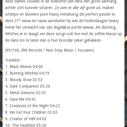
deze dames zouden in de toekomst wel eens een grote aanhang
achter zich kunnen scharen. Ze zien er alle vijf goed uit, maken
scherpe en duistere pure heavy metalsong die perfect passen in
deze 21° eeuw en nauw aansluiten bij wat de hedendaagse heavy
metal fan verwacht van zijn dagelijkse portie lawaai. Als Burning
Witches er in slaagt om deze songs ook live met de zelfde klasse op
de dans los te laten dan is hun broodje zeker gebakken.
(95/100, BW Records / Non Stop Music / Focusion)
Tracklist:
1. Black Widow 04:06
2. Burning Witches 04:19
3. Bloody Rose 03:53
4. Dark Companion 05:20
5. Metal Demons 02:53
6. Save Me 04:42
7. Creatures of the Night 04:22
8. We Eat Your Children 03:03
9. Creator of Hell 04:03
10. The Deathlist 05:20