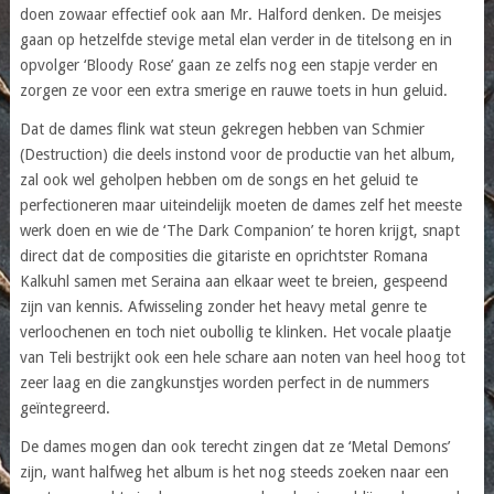
doen zowaar effectief ook aan Mr. Halford denken. De meisjes
gaan op hetzelfde stevige metal elan verder in de titelsong en in
opvolger ‘Bloody Rose’ gaan ze zelfs nog een stapje verder en
zorgen ze voor een extra smerige en rauwe toets in hun geluid.
Dat de dames flink wat steun gekregen hebben van Schmier
(Destruction) die deels instond voor de productie van het album,
zal ook wel geholpen hebben om de songs en het geluid te
perfectioneren maar uiteindelijk moeten de dames zelf het meeste
werk doen en wie de ‘The Dark Companion’ te horen krijgt, snapt
direct dat de composities die gitariste en oprichtster Romana
Kalkuhl samen met Seraina aan elkaar weet te breien, gespeend
zijn van kennis. Afwisseling zonder het heavy metal genre te
verloochenen en toch niet oubollig te klinken. Het vocale plaatje
van Teli bestrijkt ook een hele schare aan noten van heel hoog tot
zeer laag en die zangkunstjes worden perfect in de nummers
geïntegreerd.
De dames mogen dan ook terecht zingen dat ze ‘Metal Demons’
zijn, want halfweg het album is het nog steeds zoeken naar een