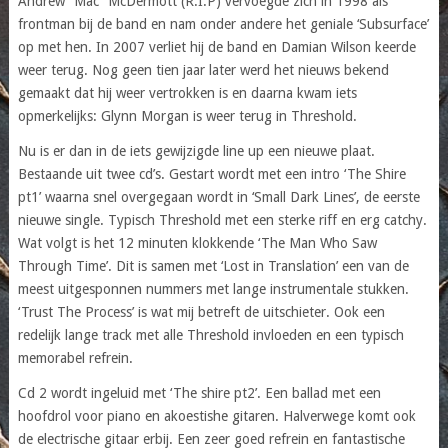
Andrew “Mac” McDermott (R.I.P) vervoegde zich in 1998 als
frontman bij de band en nam onder andere het geniale ‘Subsurface’
op met hen. In 2007 verliet hij de band en Damian Wilson keerde
weer terug. Nog geen tien jaar later werd het nieuws bekend
gemaakt dat hij weer vertrokken is en daarna kwam iets
opmerkelijks: Glynn Morgan is weer terug in Threshold.
Nu is er dan in de iets gewijzigde line up een nieuwe plaat.
Bestaande uit twee cd’s. Gestart wordt met een intro ‘The Shire
pt1’ waarna snel overgegaan wordt in ‘Small Dark Lines’, de eerste
nieuwe single. Typisch Threshold met een sterke riff en erg catchy.
Wat volgt is het 12 minuten klokkende ‘The Man Who Saw
Through Time’. Dit is samen met ‘Lost in Translation’ een van de
meest uitgesponnen nummers met lange instrumentale stukken.
‘Trust The Process’ is wat mij betreft de uitschieter. Ook een
redelijk lange track met alle Threshold invloeden en een typisch
memorabel refrein.
Cd 2 wordt ingeluid met ‘The shire pt2’. Een ballad met een
hoofdrol voor piano en akoestishe gitaren. Halverwege komt ook
de electrische gitaar erbij. Een zeer goed refrein en fantastische