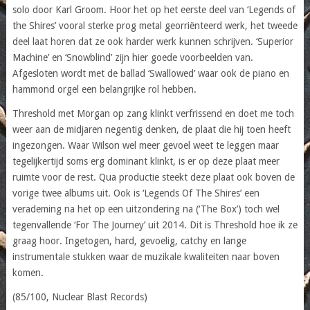
solo door Karl Groom. Hoor het op het eerste deel van ‘Legends of
the Shires’ vooral sterke prog metal georriënteerd werk, het tweede
deel laat horen dat ze ook harder werk kunnen schrijven. ‘Superior
Machine’ en ‘Snowblind’ zijn hier goede voorbeelden van.
Afgesloten wordt met de ballad ‘Swallowed’ waar ook de piano en
hammond orgel een belangrijke rol hebben.
Threshold met Morgan op zang klinkt verfrissend en doet me toch
weer aan de midjaren negentig denken, de plaat die hij toen heeft
ingezongen. Waar Wilson wel meer gevoel weet te leggen maar
tegelijkertijd soms erg dominant klinkt, is er op deze plaat meer
ruimte voor de rest. Qua productie steekt deze plaat ook boven de
vorige twee albums uit. Ook is ‘Legends Of The Shires’ een
verademing na het op een uitzondering na (‘The Box’) toch wel
tegenvallende ‘For The Journey’ uit 2014. Dit is Threshold hoe ik ze
graag hoor. Ingetogen, hard, gevoelig, catchy en lange
instrumentale stukken waar de muzikale kwaliteiten naar boven
komen.
(85/100, Nuclear Blast Records)