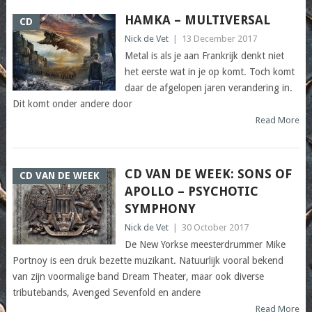
HAMKA – MULTIVERSAL
CD
Nick de Vet
|
13 December 2017
Metal is als je aan Frankrijk denkt niet
het eerste wat in je op komt. Toch komt
daar de afgelopen jaren verandering in.
Dit komt onder andere door
Read More
CD VAN DE WEEK: SONS OF
CD VAN DE WEEK
APOLLO – PSYCHOTIC
SYMPHONY
Nick de Vet
|
30 October 2017
De New Yorkse meesterdrummer Mike
Portnoy is een druk bezette muzikant. Natuurlijk vooral bekend
van zijn voormalige band Dream Theater, maar ook diverse
tributebands, Avenged Sevenfold en andere
Read More