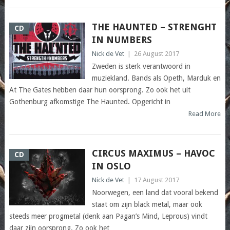
THE HAUNTED – STRENGHT
CD
IN NUMBERS
Nick de Vet
|
26 August 2017
Zweden is sterk verantwoord in
muziekland. Bands als Opeth, Marduk en
At The Gates hebben daar hun oorsprong. Zo ook het uit
Gothenburg afkomstige The Haunted. Opgericht in
Read More
CIRCUS MAXIMUS – HAVOC
CD
IN OSLO
Nick de Vet
|
17 August 2017
Noorwegen, een land dat vooral bekend
staat om zijn black metal, maar ook
steeds meer progmetal (denk aan Pagan’s Mind, Leprous) vindt
daar zijn oorsprong. Zo ook het