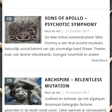
SONS OF APOLLO –
CD
PSYCHOTIC SYMPHONY
Nick de Vet
|
21 October 2017
De New Yorkse meesterdrummer Mike
Portnoy is een druk bezette muzikant.
Natuurlijk vooral bekend van zijn voormalige band Dream Theater,
maar ook diverse tributebands, Avenged Sevenfold en andere
Read More
ARCHSPIRE – RELENTLESS
CD
MUTATION
Nick de Vet
|
10 October 2017
Snelheid en techniek zijn het afgelopen
decennium belangrijke factoren
geworden in de death metal scene. Zeker wanneer je ‘vernieuwend’,