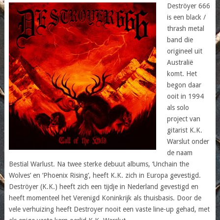
Deströyer 666
is een black /
thrash metal
band die
origineel uit
Australië
komt. Het
begon daar
ooit in 1994
als solo
project van
gitarist K.K.
Warslut onder
de naam
Bestial Warlust. Na twee sterke debuut albums, ‘Unchain the
Wolves’ en ‘Phoenix Rising’, heeft K.K. zich in Europa gevestigd.
Deströyer (K.K.) heeft zich een tijdje in Nederland gevestigd en
heeft momenteel het Verenigd Koninkrijk als thuisbasis. Door de
vele verhuizing heeft Destroyer nooit een vaste line-up gehad, met