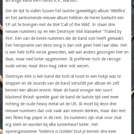
als enige vaste kern oerlid K.K. Warslut.
Om de tijd te vullen tussen het laatste (geweldige) album ‘Wildfire’
en het aankomende nieuwe album hebben de heren bedacht een
EP uit te brengen met de titel ‘Call of the Wild’. Er staan drie
nieuwe nummers op en één Deströyer 666 klassieker ‘Trialed by
Fire’. Een van de beste nummers die de band ooit heeft gemaakt.
Een heropname van deze song is dan ook geen heel raar idee. Het
is een hele toffe versie geworden, wel wat anders gezongen hier en
daar, maar veel beter opgenomen. Ik prefereer toch de ranzige
oude versie, maar deze mag zeker ook wezen.
Deströyer 666 is een band die toch al nooit in een hokje was te
stoppen en de sounds van de band verschilt per album en zelf
binnen een album enorm. Waar de band vroeger een soort
blackend thrash speelde gaat de band de laatste tijd veel meer
richting de oude heavy metal uit de UK. Ik moet bij deze drie
nieuwe nummers dan ook vaak aan Venom denken, maar dan met
een flinke hap peper in de reet. De nummers zijn stuk voor stuk
erg sterk en worden bij elke luisterbeurt beter. Het
openingsnummer ‘Voilence is Golden’ brul je binnen drie keer