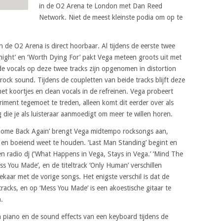
in de O2 Arena te London met Dan Reed
Network. Niet de meest kleinste podia om op te
 de O2 Arena is direct hoorbaar. Al tijdens de eerste twee
night’ en ‘Worth Dying For’ pakt Vega meteen groots uit met
de vocals op deze twee tracks zijn opgenomen in distortion
ionrock sound. Tijdens de coupletten van beide tracks blijft deze
met koortjes en clean vocals in de refreinen. Vega probeert
eriment tegemoet te treden, alleen komt dit eerder over als
g die je als luisteraar aanmoedigt om meer te willen horen.
‘Come Back Again’ brengt Vega midtempo rocksongs aan,
en boeiend weet te houden. ‘Last Man Standing’ begint en
 radio dj (‘What Happens in Vega, Stays in Vega.’ ‘Mind The
ss You Made’, en de titeltrack ‘Only Human’ verschillen
kaar met de vorige songs. Het enigste verschil is dat de
racks, en op ‘Mess You Made’ is een akoestische gitaar te
.
en piano en de sound effects van een keyboard tijdens de