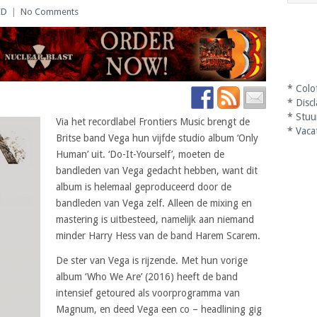
CD
|
No Comments
*
Colo
*
Disc
*
Stuu
Via het recordlabel Frontiers Music brengt de
*
Vaca
Britse band Vega hun vijfde studio album ‘Only
Human’ uit. ‘Do-It-Yourself’, moeten de
bandleden van Vega gedacht hebben, want dit
album is helemaal geproduceerd door de
bandleden van Vega zelf. Alleen de mixing en
mastering is uitbesteed, namelijk aan niemand
minder Harry Hess van de band Harem Scarem.
De ster van Vega is rijzende. Met hun vorige
album ‘Who We Are’ (2016) heeft de band
intensief getoured als voorprogramma van
Magnum, en deed Vega een co – headlining gig