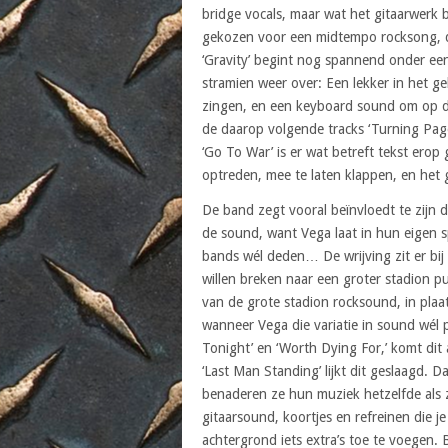
bridge vocals, maar wat het gitaarwerk 
gekozen voor een midtempo rocksong, die
‘Gravity’ begint nog spannend onder ee
stramien weer over: Een lekker in het g
zingen, en een keyboard sound om op de
de daarop volgende tracks ‘Turning Page
‘Go To War’ is er wat betreft tekst erop
optreden, mee te laten klappen, en het
De band zegt vooral beïnvloedt te zijn d
de sound, want Vega laat in hun eigen sp
bands wél deden… De wrijving zit er bij 
willen breken naar een groter stadion p
van de grote stadion rocksound, in plaat
wanneer Vega die variatie in sound wél p
Tonight’ en ‘Worth Dying For,’ komt dit a
‘Last Man Standing’ lijkt dit geslaagd. 
benaderen ze hun muziek hetzelfde als 
gitaarsound, koortjes en refreinen die
achtergrond iets extra’s toe te voegen. 