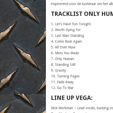
inspirerend voor de luisteraar om het alb
TRACKLIST ONLY HU
1. Let’s Have Fun Tonight
2. Worth Dying For
3. Last Man Standing
4. Come Back Again
5. All Over Now
6. Mess You Made
7. Only Human
8. Standing Still
9. Gravity
10. Turning Pages
11. Fade Away
12. Go To War
LINE UP VEGA:
Nick Workman – Lead vocals, backing voca