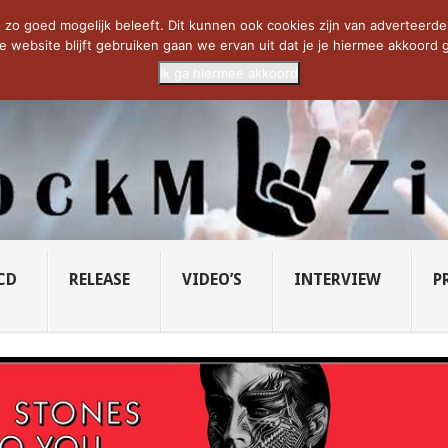
CIETY...
PRIDE OF LIONS – U...
SAVATAGE KOMT TERUG IN 0...
C
zo goed mogelijk beleeft. Dit kunnen ook cookies zijn van adverteerders 
e website blijft gebruiken gaan we ervan uit dat je je hiermee akkoord g
Ik ga hiermee akkoord
CD
RELEASE
VIDEO’S
INTERVIEW
P