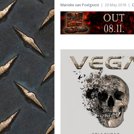
Marieke van Poelgeest
|
20 May 2018
|