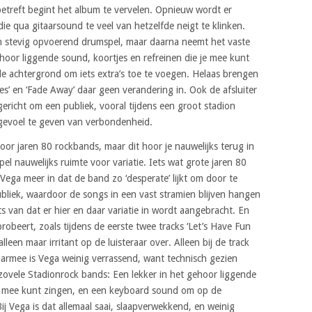
betreft begint het album te vervelen. Opnieuw wordt er
 qua gitaarsound te veel van hetzelfde neigt te klinken.
n stevig opvoerend drumspel, maar daarna neemt het vaste
ehoor liggende sound, koortjes en refreinen die je mee kunt
 achtergrond om iets extra’s toe te voegen. Helaas brengen
s’ en ‘Fade Away’ daar geen verandering in. Ook de afsluiter
 gericht om een publiek, vooral tijdens een groot stadion
 gevoel te geven van verbondenheid.
oor jaren 80 rockbands, maar dit hoor je nauwelijks terug in
el nauwelijks ruimte voor variatie. Iets wat grote jaren 80
Vega meer in dat de band zo ‘desperate’ lijkt om door te
ubliek, waardoor de songs in een vast stramien blijven hangen
s van dat er hier en daar variatie in wordt aangebracht. En
robeert, zoals tijdens de eerste twee tracks ‘Let’s Have Fun
lleen maar irritant op de luisteraar over. Alleen bij de track
Daarmee is Vega weinig verrassend, want technisch gezien
zovele Stadionrock bands: Een lekker in het gehoor liggende
 je mee kunt zingen, en een keyboard sound om op de
Bij Vega is dat allemaal saai, slaapverwekkend, en weinig