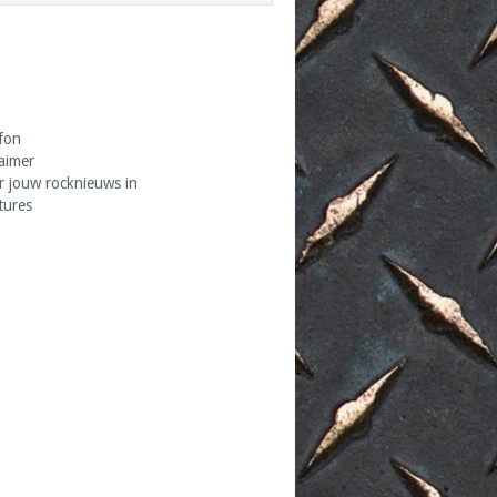
fon
laimer
r jouw rocknieuws in
tures