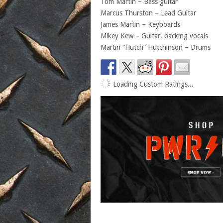
Tom Martin – Bass guitar
Marcus Thurston – Lead Guitar
James Martin – Keyboards
Mikey Kew – Guitar, backing vocals
Martin “Hutch” Hutchinson – Drums
Loading Custom Ratings...