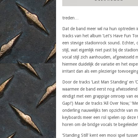
treden…
Dat de band meer wil na hun optreden in
tracks van het album ‘Let’s Have Fun To
een stevige stadionrock sound. Echter, 
stijl, wat eigenlijk niet past bij de stad
vocal stijl zich aanhouden, afgewisseld 
hiermee duidelijk de variatie en het exp
irritant dan als een plezierige toevoegin
Door de tracks ‘Last Man Standing’ en 
waarmee de band eerst nog afwisselend 
eindigt met een grappige omroep van een
Gap!’) Maar de tracks ‘All Over Now,’ ‘Me
onderling nauwelijks ten opzichte van me
keyboards meer een rol spelen op deze t
horen om de bridge vocals te begeleiden
‘Standing Still’ kent een mooi spel tuss