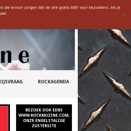
D VAN DE WEEK: SLEEPING...
die ervoor zorgen dat de site gratis blijft voor bezoekers. Als je
aat.
RIJSVRAAG
ROCKAGENDA
BEZOEK OOK EENS
WWW.ROCKMUZINE.COM,
ONZE ENGELSTALIGE
ZUSTERSITE