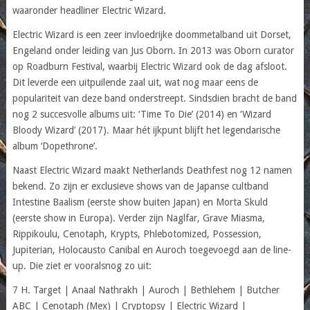
waaronder headliner Electric Wizard.
Electric Wizard is een zeer invloedrijke doommetalband uit Dorset,
Engeland onder leiding van Jus Oborn. In 2013 was Oborn curator
op Roadburn Festival, waarbij Electric Wizard ook de dag afsloot.
Dit leverde een uitpuilende zaal uit, wat nog maar eens de
populariteit van deze band onderstreept. Sindsdien bracht de band
nog 2 succesvolle albums uit: ‘Time To Die’ (2014) en ‘Wizard
Bloody Wizard’ (2017). Maar hét ijkpunt blijft het legendarische
album ‘Dopethrone’.
Naast Electric Wizard maakt Netherlands Deathfest nog 12 namen
bekend. Zo zijn er exclusieve shows van de Japanse cultband
Intestine Baalism (eerste show buiten Japan) en Morta Skuld
(eerste show in Europa). Verder zijn Naglfar, Grave Miasma,
Rippikoulu, Cenotaph, Krypts, Phlebotomized, Possession,
Jupiterian, Holocausto Canibal en Auroch toegevoegd aan de line-
up. Die ziet er vooralsnog zo uit:
7 H. Target | Anaal Nathrakh | Auroch | Bethlehem | Butcher
ABC | Cenotaph (Mex) | Cryptopsy | Electric Wizard |