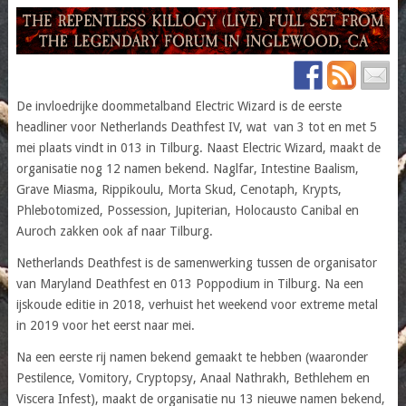
De invloedrijke doommetalband Electric Wizard is de eerste
headliner voor Netherlands Deathfest IV, wat van 3 tot en met 5
mei plaats vindt in 013 in Tilburg. Naast Electric Wizard, maakt de
organisatie nog 12 namen bekend. Naglfar, Intestine Baalism,
Grave Miasma, Rippikoulu, Morta Skud, Cenotaph, Krypts,
Phlebotomized, Possession, Jupiterian, Holocausto Canibal en
Auroch zakken ook af naar Tilburg.
Netherlands Deathfest is de samenwerking tussen de organisator
van Maryland Deathfest en 013 Poppodium in Tilburg. Na een
ijskoude editie in 2018, verhuist het weekend voor extreme metal
in 2019 voor het eerst naar mei.
Na een eerste rij namen bekend gemaakt te hebben (waaronder
Pestilence, Vomitory, Cryptopsy, Anaal Nathrakh, Bethlehem en
Viscera Infest), maakt de organisatie nu 13 nieuwe namen bekend,