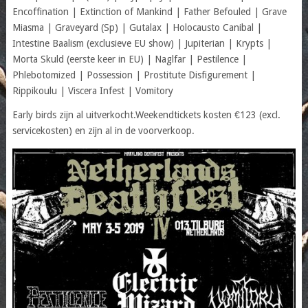
Encoffination | Extinction of Mankind | Father Befouled | Grave
Miasma | Graveyard (Sp) | Gutalax | Holocausto Canibal |
Intestine Baalism (exclusieve EU show) | Jupiterian | Krypts |
Morta Skuld (eerste keer in EU) | Naglfar | Pestilence |
Phlebotomized | Possession | Prostitute Disfigurement |
Rippikoulu | Viscera Infest | Vomitory
Early birds zijn al uitverkocht.Weekendtickets kosten €123 (excl.
servicekosten) en zijn al in de voorverkoop.