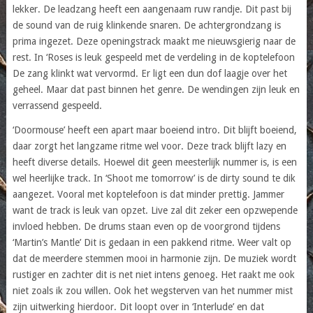
lekker. De leadzang heeft een aangenaam ruw randje. Dit past bij
de sound van de ruig klinkende snaren. De achtergrondzang is
prima ingezet. Deze openingstrack maakt me nieuwsgierig naar de
rest. In ‘Roses is leuk gespeeld met de verdeling in de koptelefoon
De zang klinkt wat vervormd. Er ligt een dun dof laagje over het
geheel. Maar dat past binnen het genre. De wendingen zijn leuk en
verrassend gespeeld.
‘Doormouse’ heeft een apart maar boeiend intro. Dit blijft boeiend,
daar zorgt het langzame ritme wel voor. Deze track blijft lazy en
heeft diverse details. Hoewel dit geen meesterlijk nummer is, is een
wel heerlijke track. In ‘Shoot me tomorrow’ is de dirty sound te dik
aangezet. Vooral met koptelefoon is dat minder prettig. Jammer
want de track is leuk van opzet. Live zal dit zeker een opzwepende
invloed hebben. De drums staan even op de voorgrond tijdens
‘Martin’s Mantle’ Dit is gedaan in een pakkend ritme. Weer valt op
dat de meerdere stemmen mooi in harmonie zijn. De muziek wordt
rustiger en zachter dit is net niet intens genoeg. Het raakt me ook
niet zoals ik zou willen. Ook het wegsterven van het nummer mist
zijn uitwerking hierdoor. Dit loopt over in ‘Interlude’ en dat