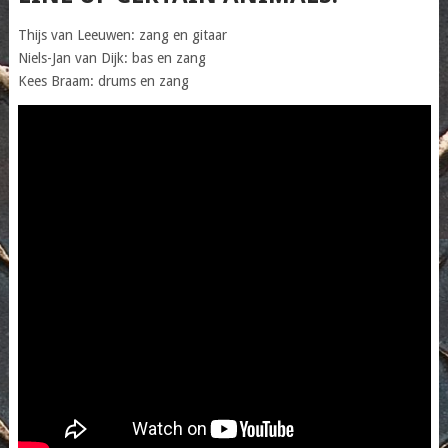
Thijs van Leeuwen: zang en gitaar
Niels-Jan van Dijk: bas en zang
Kees Braam: drums en zang