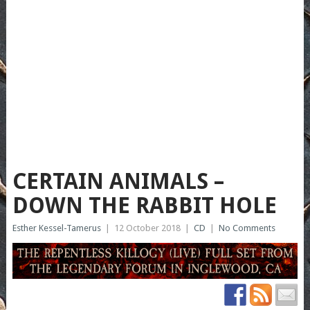
CERTAIN ANIMALS –
DOWN THE RABBIT HOLE
Esther Kessel-Tamerus
|
12 October 2018
|
CD
|
No Comments