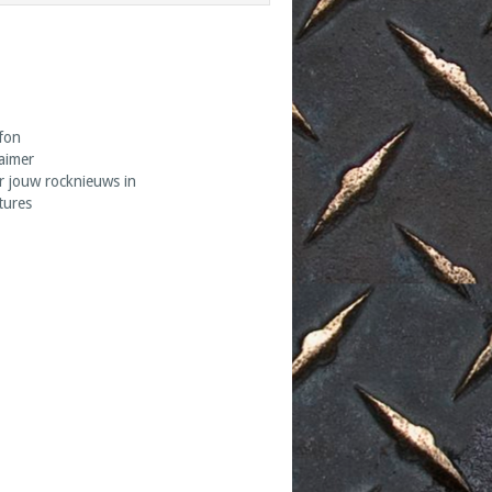
fon
laimer
r jouw rocknieuws in
tures