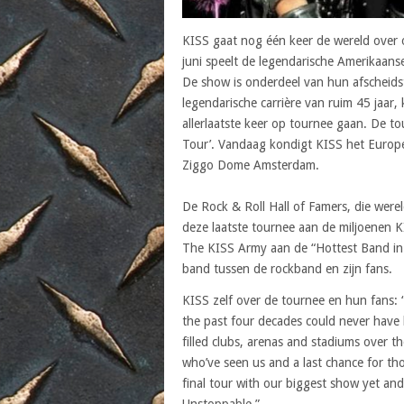
KISS gaat nog één keer de wereld over 
juni speelt de legendarische Amerikaa
De show is onderdeel van hun afschei
legendarische carrière van ruim 45 jaar,
allerlaatste keer op tournee gaan. De t
Tour’. Vandaag kondigt KISS het Europe
Ziggo Dome Amsterdam.
De Rock & Roll Hall of Famers, die wer
deze laatste tournee aan de miljoenen 
The KISS Army aan de “Hottest Band in t
band tussen de rockband en zijn fans.
KISS zelf over de tournee en hun fans: 
the past four decades could never have
filled clubs, arenas and stadiums over th
who’ve seen us and a last chance for t
final tour with our biggest show yet a
Unstoppable,”