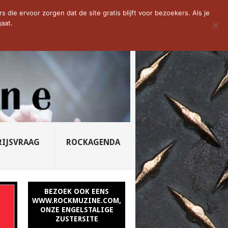
D VAN DE WEEK: SLEEPING...
die ervoor zorgen dat de site gratis blijft voor bezoekers. Als je
aat.
RIJSVRAAG
ROCKAGENDA
BEZOEK OOK EENS
WWW.ROCKMUZINE.COM,
ONZE ENGELSTALIGE
ZUSTERSITE