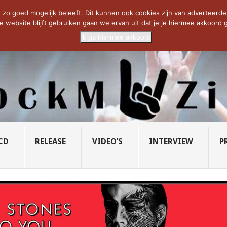
CIETY...
PRIDE OF LIONS – U...
SAVATAGE KOMT TERUG IN 0...
C
zo goed mogelijk beleeft. Dit kunnen ook cookies zijn van adverteerders 
e website blijft gebruiken gaan we ervan uit dat je je hiermee akkoord g
Ik ga hiermee akkoord
CD
RELEASE
VIDEO’S
INTERVIEW
P