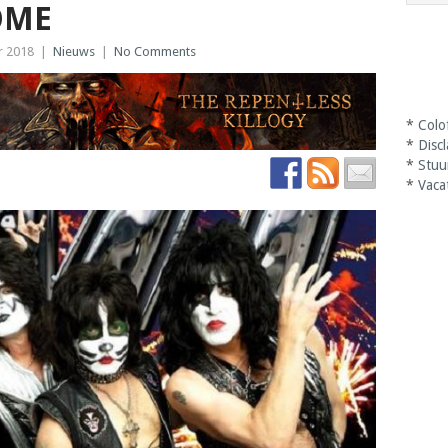
OME
r 2018
|
Nieuws
|
No Comments
*
Colo
*
Disc
*
Stuu
*
Vaca