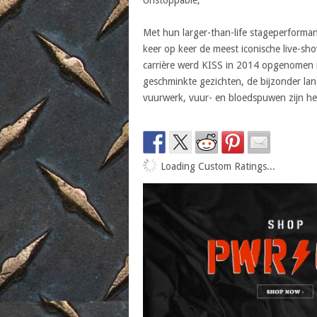
Met hun larger-than-life stageperforma
keer op keer de meest iconische live-sh
carrière werd KISS in 2014 opgenomen 
geschminkte gezichten, de bijzonder l
vuurwerk, vuur- en bloedspuwen zijn 
Loading Custom Ratings...