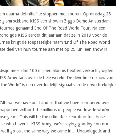
om daarna definitief te stoppen met touren. Op dinsdag 25
nse glamrockband KISS een show in Ziggo Dome Amsterdam.
dstournee genaamd End Of The Road World Tour. Na een
 kondigde KISS eerder dit jaar aan dat ze in 2019 voor de
ournee krijgt de toepasselijke naam ‘End Of The Road World
se deel van hun tournee aan met op 25 juni een show in
eldwijd meer dan 100 miljoen albums hebben verkocht, wijden
KISS Army fans over de hele wereld. De devotie en trouw van
he World” is een overduidelijk signaal van de onverbrekelijke
“All that we have built and all that we have conquered over
 happened without the millions of people worldwide who’ve
ose years. This will be the ultimate celebration for those
hose who haven’t. KISS Army, we’re saying goodbye on our
nd we’ll go out the same way we came in… Unapologetic and