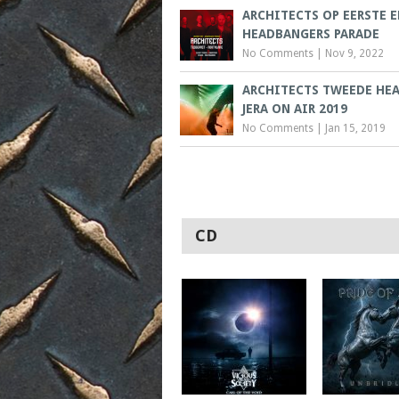
ARCHITECTS OP EERSTE E
HEADBANGERS PARADE
No Comments
|
Nov 9, 2022
ARCHITECTS TWEEDE HE
JERA ON AIR 2019
No Comments
|
Jan 15, 2019
CD