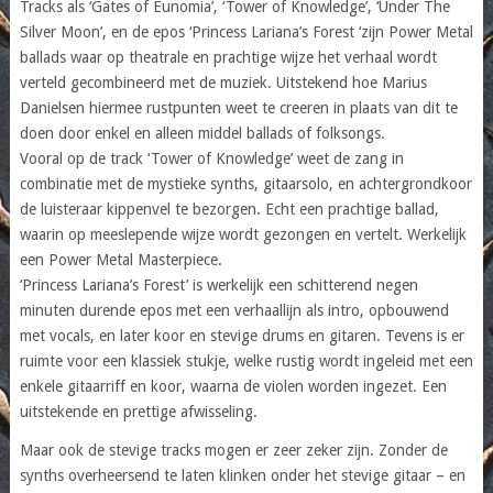
Tracks als ‘Gates of Eunomia’, ‘Tower of Knowledge’, ‘Under The
Silver Moon’, en de epos ‘Princess Lariana’s Forest ‘zijn Power Metal
ballads waar op theatrale en prachtige wijze het verhaal wordt
verteld gecombineerd met de muziek. Uitstekend hoe Marius
Danielsen hiermee rustpunten weet te creeren in plaats van dit te
doen door enkel en alleen middel ballads of folksongs.
Vooral op de track ‘Tower of Knowledge’ weet de zang in
combinatie met de mystieke synths, gitaarsolo, en achtergrondkoor
de luisteraar kippenvel te bezorgen. Echt een prachtige ballad,
waarin op meeslepende wijze wordt gezongen en vertelt. Werkelijk
een Power Metal Masterpiece.
‘Princess Lariana’s Forest’ is werkelijk een schitterend negen
minuten durende epos met een verhaallijn als intro, opbouwend
met vocals, en later koor en stevige drums en gitaren. Tevens is er
ruimte voor een klassiek stukje, welke rustig wordt ingeleid met een
enkele gitaarriff en koor, waarna de violen worden ingezet. Een
uitstekende en prettige afwisseling.
Maar ook de stevige tracks mogen er zeer zeker zijn. Zonder de
synths overheersend te laten klinken onder het stevige gitaar – en