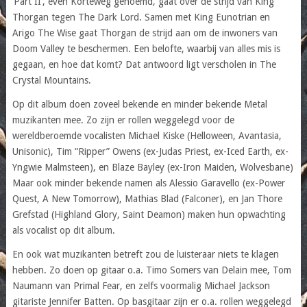
‘Part II’, even Korteweg genoemd, gaat over de strijd van King
Thorgan tegen The Dark Lord. Samen met King Eunotrian en
Arigo The Wise gaat Thorgan de strijd aan om de inwoners van
Doom Valley te beschermen. Een belofte, waarbij van alles mis is
gegaan, en hoe dat komt? Dat antwoord ligt verscholen in The
Crystal Mountains.
Op dit album doen zoveel bekende en minder bekende Metal
muzikanten mee. Zo zijn er rollen weggelegd voor de
wereldberoemde vocalisten Michael Kiske (Helloween, Avantasia,
Unisonic), Tim “Ripper” Owens (ex-Judas Priest, ex-Iced Earth, ex-
Yngwie Malmsteen), en Blaze Bayley (ex-Iron Maiden, Wolvesbane)
Maar ook minder bekende namen als Alessio Garavello (ex-Power
Quest, A New Tomorrow), Mathias Blad (Falconer), en Jan Thore
Grefstad (Highland Glory, Saint Deamon) maken hun opwachting
als vocalist op dit album.
En ook wat muzikanten betreft zou de luisteraar niets te klagen
hebben. Zo doen op gitaar o.a. Timo Somers van Delain mee, Tom
Naumann van Primal Fear, en zelfs voormalig Michael Jackson
gitariste Jennifer Batten. Op basgitaar zijn er o.a. rollen weggelegd