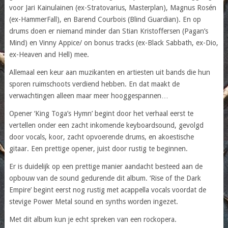
voor Jari Kainulainen (ex-Stratovarius, Masterplan), Magnus Rosén
(ex-HammerFall), en Barend Courbois (Blind Guardian). En op
drums doen er niemand minder dan Stian Kristoffersen (Pagan’s
Mind) en Vinny Appice/ on bonus tracks (ex-Black Sabbath, ex-Dio,
ex-Heaven and Hell) mee.
Allemaal een keur aan muzikanten en artiesten uit bands die hun
sporen ruimschoots verdiend hebben. En dat maakt de
verwachtingen alleen maar meer hooggespannen…
Opener ‘King Toga’s Hymn’ begint door het verhaal eerst te
vertellen onder een zacht inkomende keyboardsound, gevolgd
door vocals, koor, zacht opvoerende drums, en akoestische
gitaar. Een prettige opener, juist door rustig te beginnen.
Er is duidelijk op een prettige manier aandacht besteed aan de
opbouw van de sound gedurende dit album. ‘Rise of the Dark
Empire’ begint eerst nog rustig met acappella vocals voordat de
stevige Power Metal sound en synths worden ingezet.
Met dit album kun je echt spreken van een rockopera.