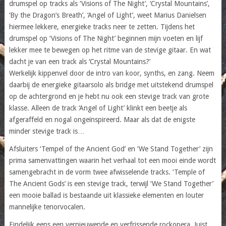
drumspel op tracks als ‘Visions of The Night’, ‘Crystal Mountains’,
‘By the Dragon’s Breath’, ‘Angel of Light’, weet Marius Danielsen
hiermee lekkere, energieke tracks neer te zetten. Tijdens het
drumspel op ‘Visions of The Night’ beginnen mijn voeten en lijf
lekker mee te bewegen op het ritme van de stevige gitaar. En wat
dacht je van een track als ‘Crystal Mountains?’
Werkelijk kippenvel door de intro van koor, synths, en zang. Neem
daarbij de energieke gitaarsolo als bridge met uitstekend drumspel
op de achtergrond en je hebt nu ook een stevige track van grote
klasse. Alleen de track ‘Angel of Light’ klinkt een beetje als
afgeraffeld en nogal ongeïnspireerd. Maar als dat de enigste
minder stevige track is…
Afsluiters ‘Tempel of the Ancient God’ en ‘We Stand Together’ zijn
prima samenvattingen waarin het verhaal tot een mooi einde wordt
samengebracht in de vorm twee afwisselende tracks. ‘Temple of
The Ancient Gods’ is een stevige track, terwijl ‘We Stand Together’
een mooie ballad is bestaande uit klassieke elementen en louter
mannelijke tenorvocalen.
Eindelijk eens een vernieuwende en verfrissende rockopera. Juist