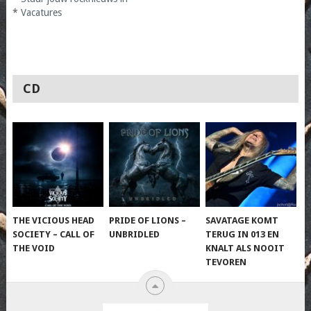
*
Vacatures
CD
THE VICIOUS HEAD
PRIDE OF LIONS –
SAVATAGE KOMT
SOCIETY – CALL OF
UNBRIDLED
TERUG IN 013 EN
THE VOID
KNALT ALS NOOIT
TEVOREN