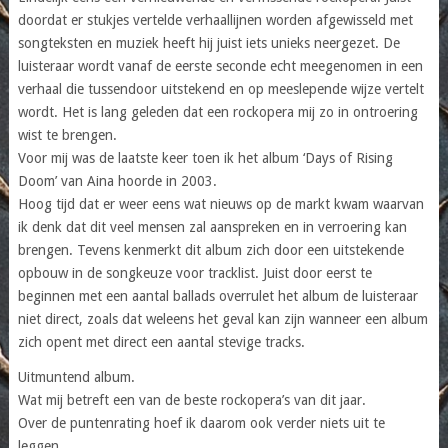
doordat er stukjes vertelde verhaallijnen worden afgewisseld met
songteksten en muziek heeft hij juist iets unieks neergezet. De
luisteraar wordt vanaf de eerste seconde echt meegenomen in een
verhaal die tussendoor uitstekend en op meeslepende wijze vertelt
wordt. Het is lang geleden dat een rockopera mij zo in ontroering
wist te brengen.
Voor mij was de laatste keer toen ik het album ‘Days of Rising
Doom’ van Aina hoorde in 2003.
Hoog tijd dat er weer eens wat nieuws op de markt kwam waarvan
ik denk dat dit veel mensen zal aanspreken en in verroering kan
brengen. Tevens kenmerkt dit album zich door een uitstekende
opbouw in de songkeuze voor tracklist. Juist door eerst te
beginnen met een aantal ballads overrulet het album de luisteraar
niet direct, zoals dat weleens het geval kan zijn wanneer een album
zich opent met direct een aantal stevige tracks.
Uitmuntend album.
Wat mij betreft een van de beste rockopera’s van dit jaar.
Over de puntenrating hoef ik daarom ook verder niets uit te
leggen…