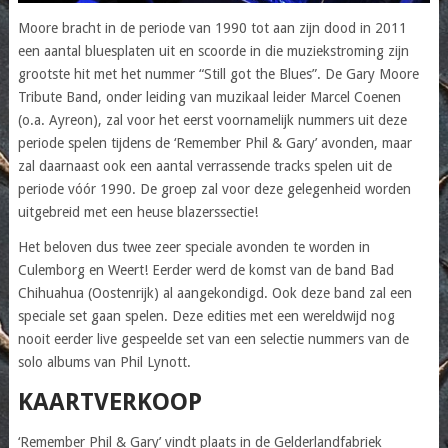
Moore bracht in de periode van 1990 tot aan zijn dood in 2011
een aantal bluesplaten uit en scoorde in die muziekstroming zijn
grootste hit met het nummer “Still got the Blues”. De Gary Moore
Tribute Band, onder leiding van muzikaal leider Marcel Coenen
(o.a. Ayreon), zal voor het eerst voornamelijk nummers uit deze
periode spelen tijdens de ‘Remember Phil & Gary’ avonden, maar
zal daarnaast ook een aantal verrassende tracks spelen uit de
periode vóór 1990. De groep zal voor deze gelegenheid worden
uitgebreid met een heuse blazerssectie!
Het beloven dus twee zeer speciale avonden te worden in
Culemborg en Weert! Eerder werd de komst van de band Bad
Chihuahua (Oostenrijk) al aangekondigd. Ook deze band zal een
speciale set gaan spelen. Deze edities met een wereldwijd nog
nooit eerder live gespeelde set van een selectie nummers van de
solo albums van Phil Lynott.
KAARTVERKOOP
‘Remember Phil & Gary’ vindt plaats in de Gelderlandfabriek