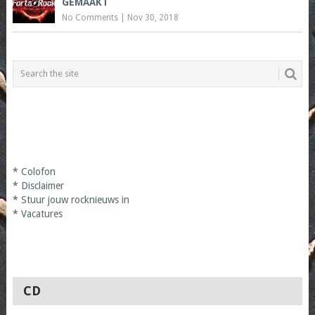
GEMAAKT
No Comments
|
Nov 30, 2018
*
Colofon
*
Disclaimer
*
Stuur jouw rocknieuws in
*
Vacatures
CD