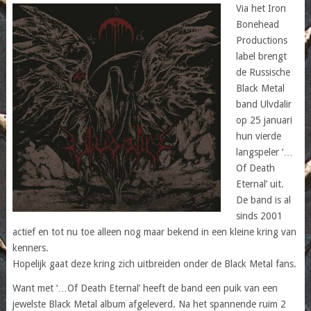
Via het Iron
Bonehead
Productions
label brengt
de Russische
Black Metal
band Ulvdalir
op 25 januari
hun vierde
langspeler ‘…
Of Death
Eternal’ uit.
De band is al
sinds 2001
actief en tot nu toe alleen nog maar bekend in een kleine kring van
kenners.
Hopelijk gaat deze kring zich uitbreiden onder de Black Metal fans.
Want met ‘…Of Death Eternal’ heeft de band een puik van een
jewelste Black Metal album afgeleverd. Na het spannende ruim 2