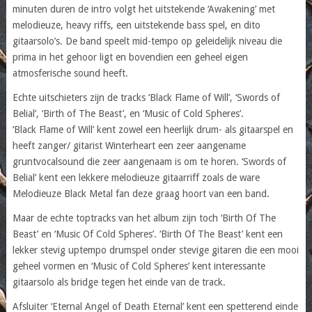
minuten duren de intro volgt het uitstekende ‘Awakening’ met
melodieuze, heavy riffs, een uitstekende bass spel, en dito
gitaarsolo’s. De band speelt mid-tempo op geleidelijk niveau die
prima in het gehoor ligt en bovendien een geheel eigen
atmosferische sound heeft.
Echte uitschieters zijn de tracks ‘Black Flame of Will’, ‘Swords of
Belial’, ‘Birth of The Beast’, en ‘Music of Cold Spheres’.
‘Black Flame of Will’ kent zowel een heerlijk drum- als gitaarspel en
heeft zanger/ gitarist Winterheart een zeer aangename
gruntvocalsound die zeer aangenaam is om te horen. ‘Swords of
Belial’ kent een lekkere melodieuze gitaarriff zoals de ware
Melodieuze Black Metal fan deze graag hoort van een band.
Maar de echte toptracks van het album zijn toch ‘Birth Of The
Beast’ en ‘Music Of Cold Spheres’. ‘Birth Of The Beast’ kent een
lekker stevig uptempo drumspel onder stevige gitaren die een mooi
geheel vormen en ‘Music of Cold Spheres’ kent interessante
gitaarsolo als bridge tegen het einde van de track.
Afsluiter ‘Eternal Angel of Death Eternal’ kent een spetterend einde