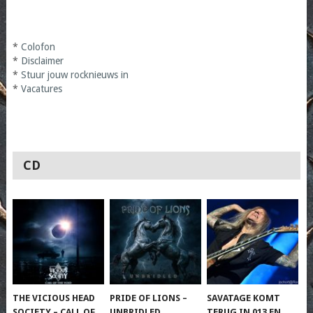
*
Colofon
*
Disclaimer
*
Stuur jouw rocknieuws in
*
Vacatures
CD
THE VICIOUS HEAD
PRIDE OF LIONS –
SAVATAGE KOMT
SOCIETY – CALL OF
UNBRIDLED
TERUG IN 013 EN