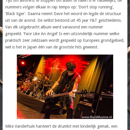
Tijd om alvorens te stoppen om adem te halen is er nauwelijks, de
nummers volgen elkaar in rap tempo op: ‘Don’t stop running’,
‘Black tiger’. Daarna neemt Dave het woord en legde de structuur
uit van de avond. De setlist bestond uit 45 jaar Y&T geschiedenis.
Van elk uitgebracht album werd vanavond een nummer
gespeeld. ‘Face Like An Angel’ Is een uitzonderlijk nummer welke
praktisch zeer zeldzaam wordt gespeeld op Europees grondgebied,
wel is het in Japan één van de grootste hits geweest.
Mike Vanderhule hanteert de drumkit met kinderlijk gemak, een