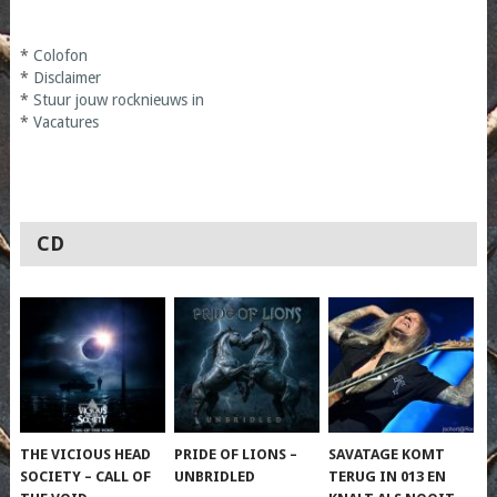
*
Colofon
*
Disclaimer
*
Stuur jouw rocknieuws in
*
Vacatures
CD
THE VICIOUS HEAD
PRIDE OF LIONS –
SAVATAGE KOMT
SOCIETY – CALL OF
UNBRIDLED
TERUG IN 013 EN