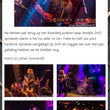
Na dertien jaar terug op het Boerderij podium waar destijds DVD
opnamen waren is het nu weer zo ver. Twee en half uur pure
hardrock opnieuw vastgelegd op DVD en zeggen we over tien jaar,
gelukkig hebben we de beelden nog.
Foto’s (c)
Johan Sonneveld