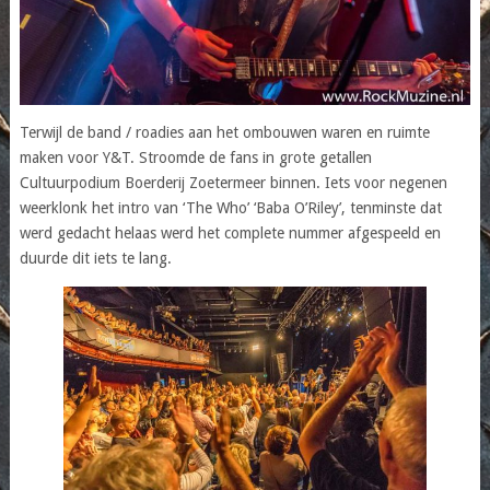
Terwijl de band / roadies aan het ombouwen waren en ruimte
maken voor Y&T. Stroomde de fans in grote getallen
Cultuurpodium Boerderij Zoetermeer binnen. Iets voor negenen
weerklonk het intro van ‘The Who’ ‘Baba O’Riley’, tenminste dat
werd gedacht helaas werd het complete nummer afgespeeld en
duurde dit iets te lang.