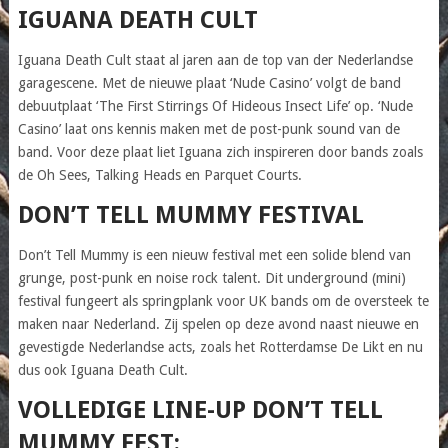
IGUANA DEATH CULT
Iguana Death Cult staat al jaren aan de top van der Nederlandse
garagescene. Met de nieuwe plaat ‘Nude Casino’ volgt de band
debuutplaat ‘The First Stirrings Of Hideous Insect Life’ op. ‘Nude
Casino’ laat ons kennis maken met de post-punk sound van de
band. Voor deze plaat liet Iguana zich inspireren door bands zoals
de Oh Sees, Talking Heads en Parquet Courts.
DON’T TELL MUMMY FESTIVAL
Don’t Tell Mummy is een nieuw festival met een solide blend van
grunge, post-punk en noise rock talent. Dit underground (mini)
festival fungeert als springplank voor UK bands om de oversteek te
maken naar Nederland. Zij spelen op deze avond naast nieuwe en
gevestigde Nederlandse acts, zoals het Rotterdamse De Likt en nu
dus ook Iguana Death Cult.
VOLLEDIGE LINE-UP DON’T TELL
MUMMY FEST: