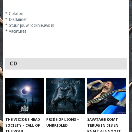
*
Colofon
*
Disclaimer
*
Stuur jouw rocknieuws in
*
Vacatures
CD
THE VICIOUS HEAD
PRIDE OF LIONS –
SAVATAGE KOMT
SOCIETY – CALL OF
UNBRIDLED
TERUG IN 013 EN
THE VOID
KNALT ALS NOOIT