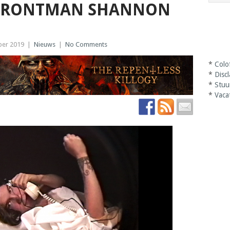
 FRONTMAN SHANNON
er 2019
|
Nieuws
|
No Comments
*
Colo
*
Disc
*
Stuu
*
Vaca