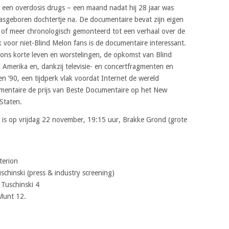
een overdosis drugs – een maand nadat hij 28 jaar was
 pasgeboren dochtertje na. De documentaire bevat zijn eigen
in of meer chronologisch gemonteerd tot een verhaal over de
voor niet-Blind Melon fans is de documentaire interessant.
ons korte leven en worstelingen, de opkomst van Blind
 Amerika en, dankzij televisie- en concertfragmenten en
en ’90, een tijdperk vlak voordat Internet de wereld
entaire de prijs van Beste Documentaire op het New
Staten.
’ is op vrijdag 22 november, 19:15 uur, Brakke Grond (grote
terion
hinski (press & industry screening)
Tuschinski 4
Munt 12.