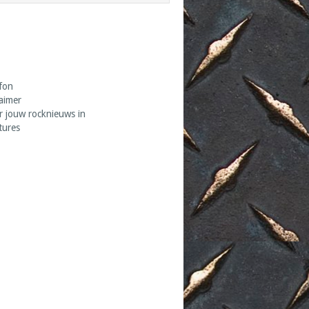
fon
laimer
r jouw rocknieuws in
tures