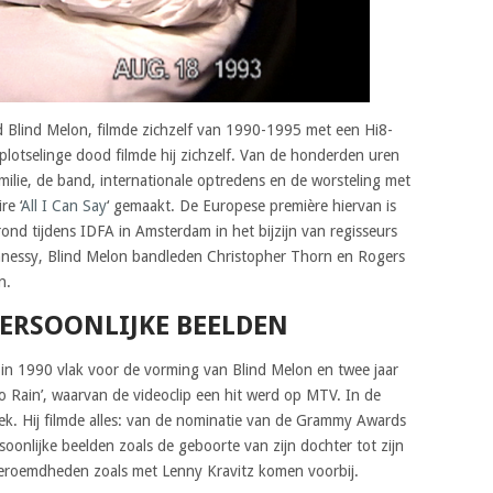
Blind Melon, filmde zichzelf van 1990-1995 met een Hi8-
 plotselinge dood filmde hij zichzelf. Van de honderden uren
milie, de band, internationale optredens en de worsteling met
re ‘
All I Can Say
‘ gemaakt. De Europese première hiervan is
nd tijdens IDFA in Amsterdam in het bijzijn van regisseurs
nnessy, Blind Melon bandleden Christopher Thorn en Rogers
n.
PERSOONLIJKE BEELDEN
in 1990 vlak voor de vorming van Blind Melon en twee jaar
Rain’, waarvan de videoclip een hit werd op MTV. In de
ek. Hij filmde alles: van de nominatie van de Grammy Awards
rsoonlijke beelden zoals de geboorte van zijn dochter tot zijn
eroemdheden zoals met Lenny Kravitz komen voorbij.