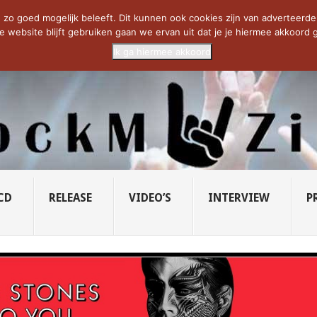
CIETY...
PRIDE OF LIONS – U...
SAVATAGE KOMT TERUG IN 0...
C
zo goed mogelijk beleeft. Dit kunnen ook cookies zijn van adverteerders 
e website blijft gebruiken gaan we ervan uit dat je je hiermee akkoord g
Ik ga hiermee akkoord
CD
RELEASE
VIDEO’S
INTERVIEW
P