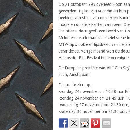
Op 21 oktober 1995 overleed Hoon aan 
geworden. Hij liet zijn vriendin en hun
beelden, zijn stem, zijn muziek en is m
mooie en duistere kanten van roem. Ook 
De intieme docu geeft een beeld van Ho
Melon en de alternatieve muziekscene in
MTV-clips, ook een tijdsbeeld van de jar
veranderde. Vorige maand won de docum
Hampshire Film Festival in de Verenigde 
De Europese première van ‘All I Can Say
zaal), Amsterdam.
Daarna te zien op:
-zondag 24 november om 10:30 uur Kri
-zondag 24 november om 21:45 uur, Tusc
-woensdag 27 november om 21:30 uur, 
-zaterdag 30 november om 21:30 uur, 