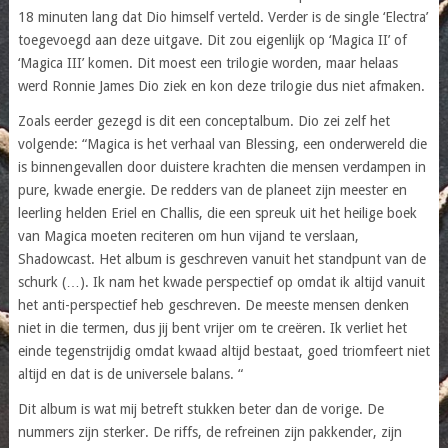
18 minuten lang dat Dio himself verteld. Verder is de single ‘Electra’
toegevoegd aan deze uitgave. Dit zou eigenlijk op ‘Magica II’ of
‘Magica III’ komen. Dit moest een trilogie worden, maar helaas
werd Ronnie James Dio ziek en kon deze trilogie dus niet afmaken.
Zoals eerder gezegd is dit een conceptalbum. Dio zei zelf het
volgende: “Magica is het verhaal van Blessing, een onderwereld die
is binnengevallen door duistere krachten die mensen verdampen in
pure, kwade energie. De redders van de planeet zijn meester en
leerling helden Eriel en Challis, die een spreuk uit het heilige boek
van Magica moeten reciteren om hun vijand te verslaan,
Shadowcast. Het album is geschreven vanuit het standpunt van de
schurk ​​(…). Ik nam het kwade perspectief op omdat ik altijd vanuit
het anti-perspectief heb geschreven. De meeste mensen denken
niet in die termen, dus jij bent vrijer om te creëren. Ik verliet het
einde tegenstrijdig omdat kwaad altijd bestaat, goed triomfeert niet
altijd en dat is de universele balans. “
Dit album is wat mij betreft stukken beter dan de vorige. De
nummers zijn sterker. De riffs, de refreinen zijn pakkender, zijn