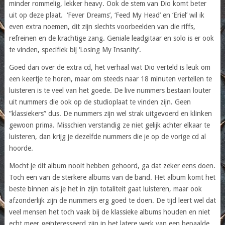
minder rommelig, lekker heavy. Ook de stem van Dio komt beter
uit op deze plaat. ‘Fever Dreams’, ‘Feed My Head’ en ‘Eriel’ wil ik
even extra noemen, dit zijn slechts voorbeelden van die riffs,
refreinen en de krachtige zang. Geniale leadgitaar en solo is er ook
te vinden, specifiek bij ‘Losing My Insanity’.
Goed dan over de extra cd, het verhaal wat Dio verteld is leuk om
een keertje te horen, maar om steeds naar 18 minuten vertellen te
luisteren is te veel van het goede. De live nummers bestaan louter
uit nummers die ook op de studioplaat te vinden zijn. Geen
”klassiekers” dus. De nummers zijn wel strak uitgevoerd en klinken
gewoon prima. Misschien verstandig ze niet gelijk achter elkaar te
luisteren, dan krijg je dezelfde nummers die je op de vorige cd al
hoorde.
Mocht je dit album nooit hebben gehoord, ga dat zeker eens doen.
Toch een van de sterkere albums van de band. Het album komt het
beste binnen als je het in zijn totaliteit gaat luisteren, maar ook
afzonderlijk zijn de nummers erg goed te doen. De tijd leert wel dat
veel mensen het toch vaak bij de klassieke albums houden en niet
echt meer geïnteresseerd zijn in het latere werk van een bepaalde