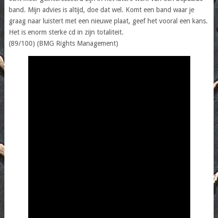
band. Mijn advies is altijd, doe dat wel. Komt een band waar je
graag naar luistert met een nieuwe plaat, geef het vooral een kans.
Het is enorm sterke cd in zijn totaliteit.
(89/100) (BMG Rights Management)