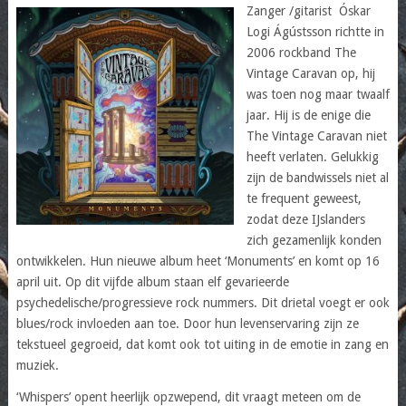
Zanger /gitarist Óskar
Logi Ágústsson richtte in
2006 rockband The
Vintage Caravan op, hij
was toen nog maar twaalf
jaar. Hij is de enige die
The Vintage Caravan niet
heeft verlaten. Gelukkig
zijn de bandwissels niet al
te frequent geweest,
zodat deze IJslanders
zich gezamenlijk konden
ontwikkelen. Hun nieuwe album heet ‘Monuments’ en komt op 16
april uit. Op dit vijfde album staan elf gevarieerde
psychedelische/progressieve rock nummers. Dit drietal voegt er ook
blues/rock invloeden aan toe. Door hun levenservaring zijn ze
tekstueel gegroeid, dat komt ook tot uiting in de emotie in zang en
muziek.
‘Whispers’ opent heerlijk opzwepend, dit vraagt meteen om de