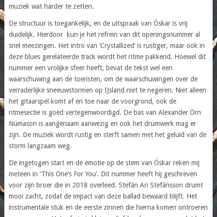
muziek wat harder te zetten.
De structuur is toegankelijk, en de uitspraak van Óskar is vrij
duidelijk. Hierdoor kun je het refrein van dit openingsnummer al
snel meezingen. Het intro van ‘Crystallized’ is rustiger, maar ook in
deze blues gerelateerde track wordt het ritme pakkend. Hoewel dit
nummer een vrolijke sfeer heeft, bevat de tekst wel een
waarschuwing aan de toeristen, om de waarschuwingen over de
verraderlijke sneeuwstormen op IJsland niet te negeren. Niet alleen
het gitaarspel komt af en toe naar de voorgrond, ook de
ritmesectie is goed vertegenwoordigd. De bas van Alexander Örn
Númason is aangenaam aanwezig en ook het drumwerk mag er
zijn. De muziek wordt rustig en sterft samen met het geluid van de
storm langzaam weg.
De ingetogen start en de emotie op de stem van Óskar reken mij
meteen in ‘This One’s For You’. Dit nummer heeft hij geschreven
voor zijn broer die in 2018 overleed. Stefán Ari Stefánsson drumt
mooi zacht, zodat de impact van deze ballad bewaard blijft. Het
instrumentale stuk en de eerste zinnen die hierna komen ontroeren