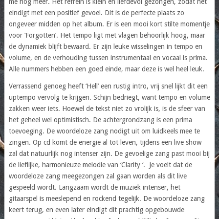
me nog meer. Het refrein is klein en liefdevol gezongen, zodat het
eindigt met een positief gevoel. Dit is de perfecte plaats zo
ongeveer midden op het album. Er is een mooi kort stilte momentje
voor ‘Forgotten’. Het tempo ligt met vlagen behoorlijk hoog, maar
de dynamiek blijft bewaard. Er zijn leuke wisselingen in tempo en
volume, en de verhouding tussen instrumentaal en vocaal is prima.
Alle nummers hebben een goed einde, maar deze is wel heel leuk.
Verrassend genoeg heeft ‘Hell’ een rustig intro, vrij snel lijkt dit een
uptempo vervolg te krijgen. Schijn bedriegt, want tempo en volume
zakken weer iets. Hoewel de tekst niet zo vrolijk is, is de sfeer van
het geheel wel optimistisch. De achtergrondzang is een prima
toevoeging. De woordeloze zang nodigt uit om luidkeels mee te
zingen. Op cd komt de energie al tot leven, tijdens een live show
zal dat natuurlijk nog intenser zijn. De gevoelige zang past mooi bij
de lieflijke, harmonieuze melodie van ‘Clarity ‘. Je voelt dat de
woordeloze zang meegezongen zal gaan worden als dit live
gespeeld wordt. Langzaam wordt de muziek intenser, het
gitaarspel is meeslepend en rockend tegelijk. De woordeloze zang
keert terug, en even later eindigt dit prachtig opgebouwde