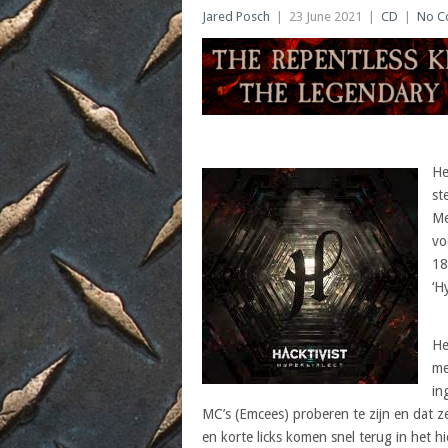
Jared Posch
|
23 June 2021
|
CD
|
No C
He
st
Me
vo
18
‘H
He
me
in
MC’s (Emcees) proberen te zijn en dat 
en korte licks komen snel terug in het hi