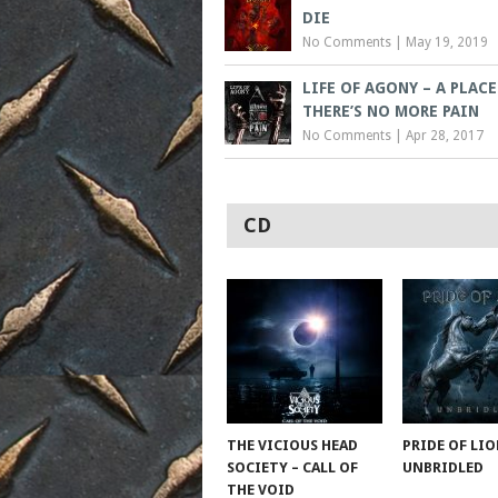
DIE
No Comments
|
May 19, 2019
LIFE OF AGONY – A PLAC
THERE’S NO MORE PAIN
No Comments
|
Apr 28, 2017
CD
THE VICIOUS HEAD
PRIDE OF LIO
SOCIETY – CALL OF
UNBRIDLED
THE VOID