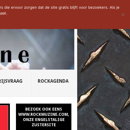
D VAN DE WEEK: SLEEPING...
die ervoor zorgen dat de site gratis blijft voor bezoekers. Als je
aat.
RIJSVRAAG
ROCKAGENDA
BEZOEK OOK EENS
WWW.ROCKMUZINE.COM,
ONZE ENGELSTALIGE
ZUSTERSITE