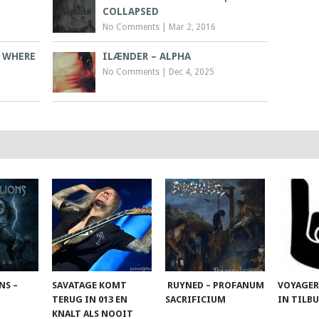
COLLAPSED
No Comments
|
Mar 2, 2016
E WHERE
ILÆNDER – ALPHA
No Comments
|
Dec 4, 2025
NS –
SAVATAGE KOMT
RUYNED – PROFANUM
VOYAGER
TERUG IN 013 EN
SACRIFICIUM
IN TILB
KNALT ALS NOOIT