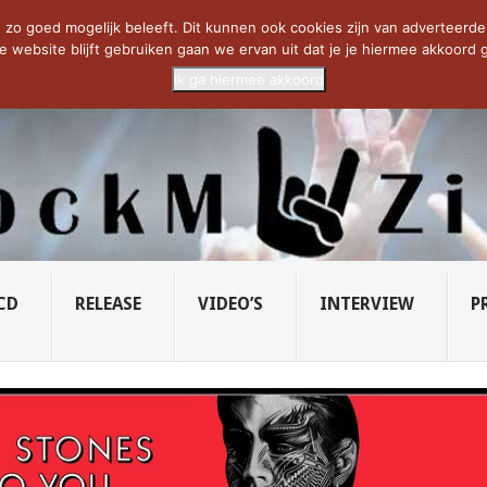
CIETY...
PRIDE OF LIONS – U...
SAVATAGE KOMT TERUG IN 0...
C
zo goed mogelijk beleeft. Dit kunnen ook cookies zijn van adverteerders 
e website blijft gebruiken gaan we ervan uit dat je je hiermee akkoord g
Ik ga hiermee akkoord
CD
RELEASE
VIDEO’S
INTERVIEW
P