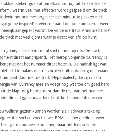
er stukken steken goed af om elkaar zo nog uitdrukkelijker te
eform’, waarin veel met effecten wordt gespeeld om de track
middenin het nummer ongeveer een minuut te pakken met
ogal grime inspired) creëert de band de optie om hieruit weer
e heerlijk aangepakt wordt. De volgende track ‘Armoured Core’
arde track met veel djents waar je direct verliefd op kunt
 van grime, maar breidt dit al snel uit met djents. De track
 moment direct aangrijpend. Het hierop volgende ‘Currency’ is
ent niet dat het nummer direct beter is. De nadruk ligt wat
t niet echt in balans met de vocalen buiten de brug om, waarin
 album gaat door met de track ‘Hyperdialect’, die zijn naam
energie van Currency mee en voegt nog wat toe om goed hard
t einde klapt nog harder door dan de rest van het nummer.
g niet direct liggen, maar biedt ook korte momenten waarin
 zou wellicht gezien kunnen worden als Hackivist’s take op
olgt echter snel en voert zowel BPM als energie direct weer
 het best gecomponeerde nummer, maar het tempo en het