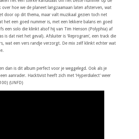
 maken het een sterke kandidaat om het beste nummer op de
ack over hoe we de planeet langzaamaan laten afsterven, wat
zet door op dit thema, maar valt muzikaal gezien toch net
 dat het een goed nummer is, met een lekkere balans en goed
fs een solo die klinkt alsof hij van Tim Henson (Polyphia) af
 is dat niet het geval). Afsluiter is ‘Reprogram’, een track die
ers, wat een vers randje verzorgt. De mix zelf klinkt echter wat
ie.
en dan is dit album perfect voor je weggelegd. Ook als je
 een aanrader. Hacktivist heeft zich met ‘Hyperdialect’ weer
/100) (UNFD)