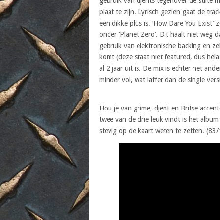
gebruik van djents tegenover de stilte
plaat te zijn. Lyrisch gezien gaat de tr
een dikke plus is. ‘How Dare You Exist’ 
onder ‘Planet Zero’. Dit haalt niet weg
gebruik van elektronische backing en zel
komt (deze staat niet featured, dus helaas
al 2 jaar uit is. De mix is echter net and
minder vol, wat laffer dan de single vers
Hou je van grime, djent en Britse accent
twee van de drie leuk vindt is het album
stevig op de kaart weten te zetten. (83