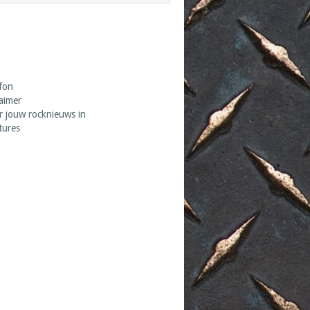
fon
laimer
r jouw rocknieuws in
tures