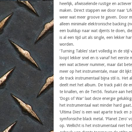
heerlijk, afwisselende rustige en actiev
maken. Direct stappen we door naar ‘Lif
weer wat meer groove te geven. Door 
alleen minimale elektronische backing (n
een buildup naar wat djents te doen, di
is al een tijd uit als single, een lekker h
worden.
‘Turning Tables’ start volledig in de stijl
loopt lekker snel en is vanaf het eerste
een wat actiever nummer, maar dat betek
meer op het instrumentale, maar dit lijk
de track instrumentaal bijna stil is. Het
deelt met het album. De track pakt de 
te knallen, en de Ten56. feature aan he
‘Dogs of War’ laat deze energie gelukki
het instrumentaal wat minder hard gaat.
‘Ultima Dies’ is een wat aparte track en
symfonsiche black metal. ‘Planet Zero’ v
op. Wellicht is het instrumentaal niet