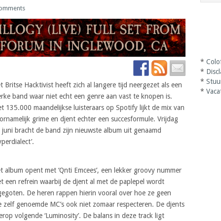
omments
*
Colo
*
Disc
*
Stuu
t Britse Hacktivist heeft zich al langere tijd neergezet als een
*
Vaca
erke band waar niet echt een genre aan vast te knopen is.
t 135.000 maandelijkse luisteraars op Spotify lijkt de mix van
ornamelijk grime en djent echter een succesformule. Vrijdag
 juni bracht de band zijn nieuwste album uit genaamd
yperdialect’.
t album opent met ‘Qnti Emcees’, een lekker groovy nummer
t een refrein waarbij de djent al met de paplepel wordt
gegoten. De heren rappen hierin vooral over hoe ze geen
ze zelf genoemde MC’s ook niet zomaar respecteren. De djents
erop volgende ‘Luminosity’. De balans in deze track ligt