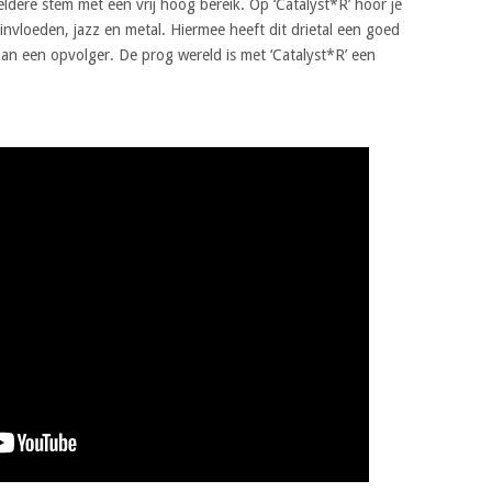
dere stem met een vrij hoog bereik. Op ‘Catalyst*R’ hoor je
 invloeden, jazz en metal. Hiermee heeft dit drietal een goed
an een opvolger. De prog wereld is met ‘Catalyst*R’ een