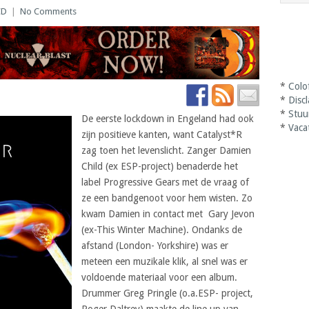
CD
|
No Comments
*
Colo
*
Disc
*
Stuu
De eerste lockdown in Engeland had ook
*
Vaca
zijn positieve kanten, want Catalyst*R
zag toen het levenslicht. Zanger Damien
Child (ex ESP-project) benaderde het
label Progressive Gears met de vraag of
ze een bandgenoot voor hem wisten. Zo
kwam Damien in contact met Gary Jevon
(ex-This Winter Machine). Ondanks de
afstand (London- Yorkshire) was er
meteen een muzikale klik, al snel was er
voldoende materiaal voor een album.
Drummer Greg Pringle (o.a.ESP- project,
Roger Daltrey) maakte de line up van