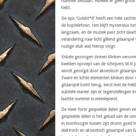
nummer bestaan. Hoewel er geen grote ve
hebt.
De epic ‘Goldst*R’ heeft een hele zacht
de koptelefoon. Het blijft mysterieus to
langzaam, en de muziek past zicht daarb
verandering naar licht gillend gitaarspel
rustige stuk wat hierop volgt.
Enkele gezongen zinnen klinken vervorm
beelden oproept van de schrijvers M.R 
wordt gevolgd door akoestisch gitaarsp
Zware en lichte elementen klinken door 
gitaarspel komt terug, eerst met de he
subtiele manier zijn er tegenstellingen in
laatste nummer is meeslepend.
De meer forte gespeelde delen geven een
gespeelde delen is het geluid van de cim
in toonhoogte tussen zijn drums goed ho
elektrisch en akoestisch gitaarspel van 