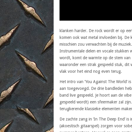
klanken harder. De rock wordt er op een
komen ook wat metal invloeden bij. De k
misschien zou verwachten bij de muzie
Instrumentale delen en vocale stukken w
wordt, komt de warmte op de stem van 
waaronder een strak gespeeld stuk, dit
vlak voor het eind nog even terug.
Het intro van ‘You Against The World’ is
aan toegevoegd. De drie bandleden hebbe
band live gespeeld. Je hoort aan de vibe
gespeeld wordt) een sfeermaker zal zijn
terugkerende klassieke elementen maken 
De zachte zang in ‘In The Deep End’ is
(akoestisch gitaarspel) zorgen voor sobe