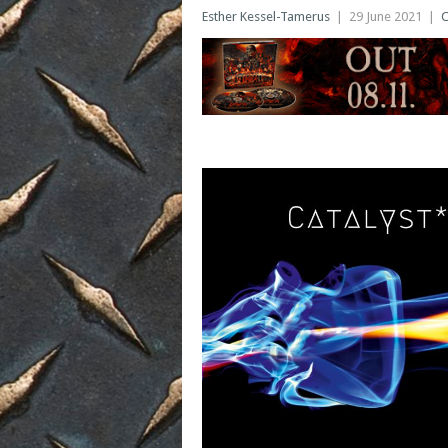
Esther Kessel-Tamerus
|
29 June 2021
|