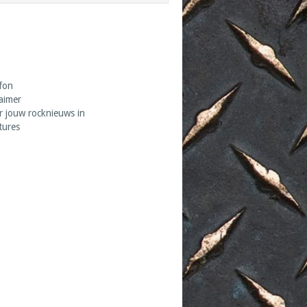
fon
laimer
r jouw rocknieuws in
tures