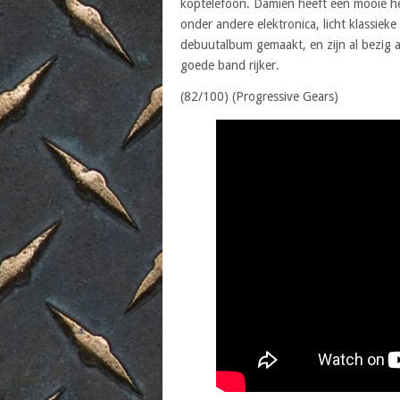
koptelefoon. Damien heeft een mooie hel
onder andere elektronica, licht klassieke
debuutalbum gemaakt, en zijn al bezig a
goede band rijker.
(82/100) (Progressive Gears)