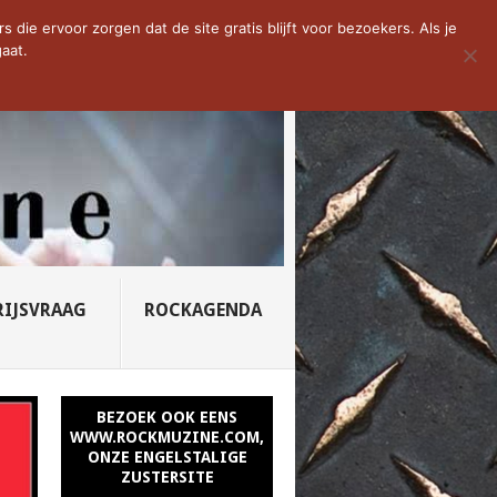
D VAN DE WEEK: SLEEPING...
die ervoor zorgen dat de site gratis blijft voor bezoekers. Als je
aat.
RIJSVRAAG
ROCKAGENDA
BEZOEK OOK EENS
WWW.ROCKMUZINE.COM,
ONZE ENGELSTALIGE
ZUSTERSITE