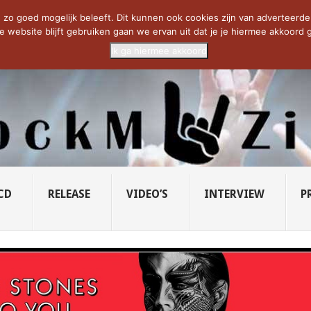
CIETY...
PRIDE OF LIONS – U...
SAVATAGE KOMT TERUG IN 0...
C
zo goed mogelijk beleeft. Dit kunnen ook cookies zijn van adverteerders 
e website blijft gebruiken gaan we ervan uit dat je je hiermee akkoord g
Ik ga hiermee akkoord
CD
RELEASE
VIDEO’S
INTERVIEW
P