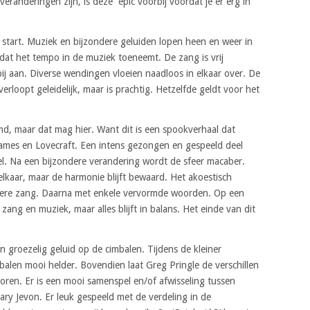
randeringen zijn, is deze epic voorbij voordat je er erg in
e start. Muziek en bijzondere geluiden lopen heen en weer in
tdat het tempo in de muziek toeneemt. De zang is vrij
ij aan. Diverse wendingen vloeien naadloos in elkaar over. De
 verloopt geleidelijk, maar is prachtig. Hetzelfde geldt voor het
d, maar dat mag hier. Want dit is een spookverhaal dat
James en Lovecraft. Een intens gezongen en gespeeld deel
el. Na een bijzondere verandering wordt de sfeer macaber.
elkaar, maar de harmonie blijft bewaard. Het akoestisch
ldere zang. Daarna met enkele vervormde woorden. Op een
 zang en muziek, maar alles blijft in balans. Het einde van dit
 groezelig geluid op de cimbalen. Tijdens de kleiner
balen mooi helder. Bovendien laat Greg Pringle de verschillen
ren. Er is een mooi samenspel en/of afwisseling tussen
Gary Jevon. Er leuk gespeeld met de verdeling in de