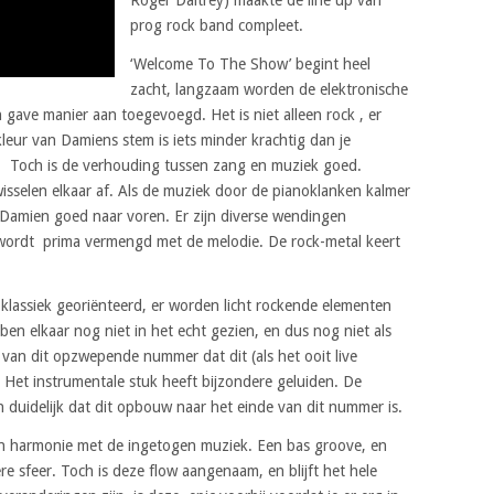
prog rock band compleet.
‘Welcome To The Show’ begint heel
zacht, langzaam worden de elektronische
 gave manier aan toegevoegd. Het is niet alleen rock , er
leur van Damiens stem is iets minder krachtig dan je
k. Toch is de verhouding tussen zang en muziek goed.
isselen elkaar af. Als de muziek door de pianoklanken kalmer
Damien goed naar voren. Er zijn diverse wendingen
 wordt prima vermengd met de melodie. De rock-metal keert
 klassiek georiënteerd, er worden licht rockende elementen
n elkaar nog niet in het echt gezien, en dus nog niet als
 van dit opzwepende nummer dat dit (als het ooit live
. Het instrumentale stuk heeft bijzondere geluiden. De
duidelijk dat dit opbouw naar het einde van dit nummer is.
 in harmonie met de ingetogen muziek. Een bas groove, en
re sfeer. Toch is deze flow aangenaam, en blijft het hele