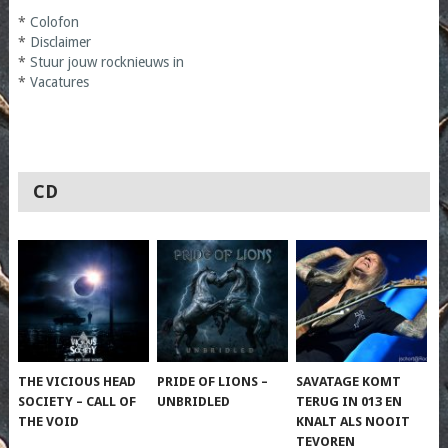
*
Colofon
*
Disclaimer
*
Stuur jouw rocknieuws in
*
Vacatures
CD
THE VICIOUS HEAD
PRIDE OF LIONS –
SAVATAGE KOMT
SOCIETY – CALL OF
UNBRIDLED
TERUG IN 013 EN
THE VOID
KNALT ALS NOOIT
TEVOREN