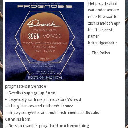
Het prog festival
wat onder andere
in de Effenaar te
zien is midden april
heeft de eerste
namen
bekendgemaakt:
– The Polish
progmasters
Riverside
– Swedish supergroup
Soen
– Legendary sci-fi metal innovators
Voivod
– The glitter-covered nailbomb
Ithaca
– singer, songwriter and multi-instrumentalist
Rosalie
Cunningham
– Russian chamber prog duo
Iamthemorning