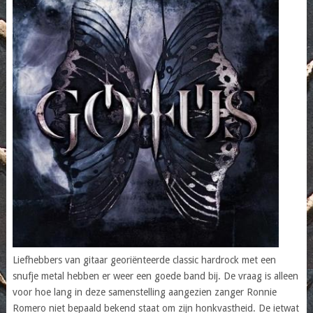
Liefhebbers van gitaar georiënteerde classic hardrock met een
snufje metal hebben er weer een goede band bij. De vraag is alleen
voor hoe lang in deze samenstelling aangezien zanger Ronnie
Romero niet bepaald bekend staat om zijn honkvastheid. De ietwat