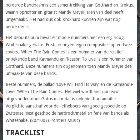
beroerde bandnaam is een samentrekking van Gotthard en Krokus,
waarin oprichter en gitarist Mandy Meyer jaren van deel heeft
uitgemaakt. Het had dus ook Krokhard kunnen zijn wat nog
beroerder is.
Het debuutalbum bevat elf mooie nummers met een erg hoog
Whitesnake-gehalte. Er staan negen eigen composities op en twee
covers. ‘When The Rain Comes’ is een nummer van de relatief
onbekende band Katmandü en ‘Reason To Live’ is een nummer van
Gotthard. Deze nummers zijn opgenomen toen Mandy Meyer deel
uitmaakte van deze bands.
Beste nummers, de ballad ‘Love Will Find Its Way’ en de Katmandü-
cover ‘When The Rain Comes’. Het wiel wordt niet opnieuw
uitgevonden door Gotus maar dat is ook niet hun ambitie.
Verplichte aanschaf voor de liefhebbers van goed gespeelde op
Zwitserse leest geschoolde hardrock/metal en fans van bands als
Whitesnake. (80/100) (Frontiers Music)
TRACKLIST