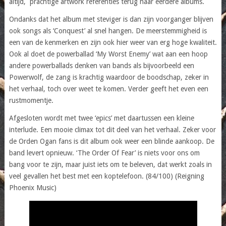
altijd, prachtige artwork referenties terug naar eerdere albums.
Ondanks dat het album met steviger is dan zijn voorganger blijven
ook songs als ‘Conquest’ al snel hangen. De meerstemmigheid is
een van de kenmerken en zijn ook hier weer van erg hoge kwaliteit.
Ook al doet de powerballad ‘My Worst Enemy’ wat aan een hoop
andere powerballads denken van bands als bijvoorbeeld een
Powerwolf, de zang is krachtig waardoor de boodschap, zeker in
het verhaal, toch over weet te komen. Verder geeft het even een
rustmomentje.
Afgesloten wordt met twee ‘epics’ met daartussen een kleine
interlude. Een mooie climax tot dit deel van het verhaal. Zeker voor
de Orden Ogan fans is dit album ook weer een blinde aankoop. De
band levert opnieuw. ‘The Order Of Fear’ is niets voor ons om
bang voor te zijn, maar juist iets om te beleven, dat werkt zoals in
veel gevallen het best met een koptelefoon. (84/100) (Reigning
Phoenix Music)