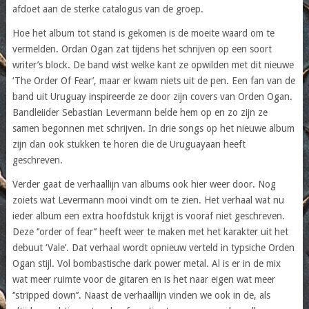
afdoet aan de sterke catalogus van de groep.
Hoe het album tot stand is gekomen is de moeite waard om te
vermelden. Ordan Ogan zat tijdens het schrijven op een soort
writer’s block. De band wist welke kant ze opwilden met dit nieuwe
‘The Order Of Fear’, maar er kwam niets uit de pen. Een fan van de
band uit Uruguay inspireerde ze door zijn covers van Orden Ogan.
Bandleiider Sebastian Levermann belde hem op en zo zijn ze
samen begonnen met schrijven. In drie songs op het nieuwe album
zijn dan ook stukken te horen die de Uruguayaan heeft
geschreven.
Verder gaat de verhaallijn van albums ook hier weer door. Nog
zoiets wat Levermann mooi vindt om te zien. Het verhaal wat nu
ieder album een extra hoofdstuk krijgt is vooraf niet geschreven.
Deze ‘’order of fear’’ heeft weer te maken met het karakter uit het
debuut ‘Vale’. Dat verhaal wordt opnieuw verteld in typsiche Orden
Ogan stijl. Vol bombastische dark power metal. Al is er in de mix
wat meer ruimte voor de gitaren en is het naar eigen wat meer
‘’stripped down’’. Naast de verhaallijn vinden we ook in de, als