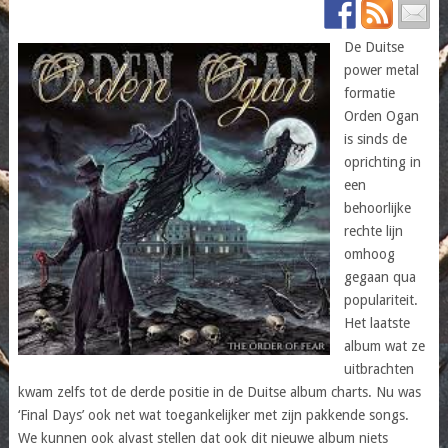
De Duitse
power metal
formatie
Orden Ogan
is sinds de
oprichting in
een
behoorlijke
rechte lijn
omhoog
gegaan qua
populariteit.
Het laatste
album wat ze
uitbrachten
kwam zelfs tot de derde positie in de Duitse album charts. Nu was
‘Final Days’ ook net wat toegankelijker met zijn pakkende songs.
We kunnen ook alvast stellen dat ook dit nieuwe album niets