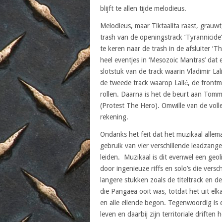
blijft te allen tijde melodieus.
Melodieus, maar Tiktaalita raast, grauw
trash van de openingstrack ‘Tyrannicid
te keren naar de trash in de afsluiter ‘T
heel eventjes in ‘Mesozoic Mantras’ dat
slotstuk van de track waarin Vladimir Lal
de tweede track waarop Lalić, de frontm
rollen. Daarna is het de beurt aan To
(Protest The Hero). Omwille van de voll
rekening.
Ondanks het feit dat het muzikaal allema
gebruik van vier verschillende leadzangers
leiden. Muzikaal is dit evenwel een geoli
door ingenieuze riffs en solo’s die vers
langere stukken zoals de titeltrack en de
die Pangaea ooit was, totdat het uit e
en alle ellende begon. Tegenwoordig is 
leven en daarbij zijn territoriale driften 