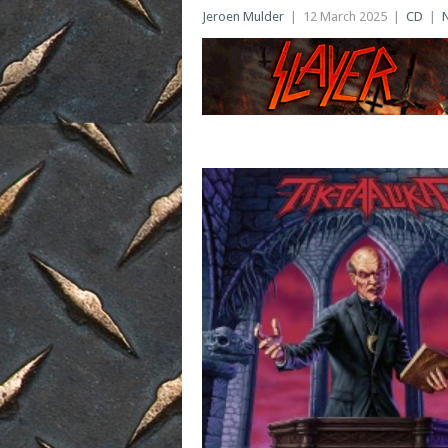
Jeroen Mulder
|
12 March 2025
|
CD
|