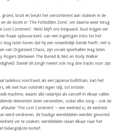
t, gromt, brult en beukt het oercontinent aan stukken in de
e’ en de doom in ‘The Forbidden Zone’, om daarna weer terug
he Lost Continent’. Niets blijft ons bespaard. Rust krijgen we
 een fraaie opbouw kent, van een ingetogen intro tot het
ić mag laten horen dat hij een onwerkelijk bereik heeft. Het is
an van Organised Chaos, zijn vocale spierballen mag laten
mmy Rogers (Between The Buried & Me) en Rody Walker
edigheid: Daniël de Jongh neemt ook nog drie tracks voor zijn
al tadeloos voortraast als een Japanse bullittrain, kan het
, elk met hun volstrekt eigen stijl, tot irritatie
ede machine, waarin alle radartjes als vanzelf in elkaar vallen
chillende elementen laten versmelten, zodat elke song – ook de
 afsluiter ‘The Lost Continent’ – een eenheid is, de eenheid
lkaar werd verdreven, de huidige werelddelen werden gevormd
eenheid ver te zoeken: werelddelen staan elkaar naar het
het belangrijkste motief.