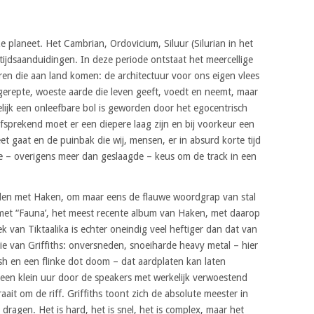
ze planeet. Het Cambrian, Ordovicium, Siluur (Silurian in het
tijdsaanduidingen. In deze periode ontstaat het meercellige
eren die aan land komen: de architectuur voor ons eigen vlees
ngerepte, woeste aarde die leven geeft, voedt en neemt, maar
elijk een onleefbare bol is geworden door het egocentrisch
sprekend moet er een diepere laag zijn en bij voorkeur een
t gaat en de puinbak die wij, mensen, er in absurd korte tijd
 – overigens meer dan geslaagde – keus om de track in een
nden met Haken, om maar eens de flauwe woordgrap van stal
s met “Fauna’, het meest recente album van Haken, met daarop
ek van Tiktaalika is echter oneindig veel heftiger dan dat van
tie van Griffiths: onversneden, snoeiharde heavy metal – hier
ash en een flinke dot doom – dat aardplaten kan laten
een klein uur door de speakers met werkelijk verwoestend
ait om de riff. Griffiths toont zich de absolute meester in
 dragen. Het is hard, het is snel, het is complex, maar het