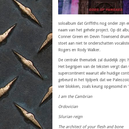
soloalbum dat Griffiths nog onder zijn 
naam van het gehele project. Op dit alb
Conner Green en Devin Townsend drumme
stoet aan niet te onderschatten vocalist
Rogers en Rody Walker.
De centrale thematiek zal duidelijk zijn
Het begrijpen van de teksten vergt dan 
supercontinent waaruit alle huidige con
gebeurd in het tijdperk dat we Paleozoï
vier blokken, zoals keurig opgesomd in 
I am the Cambrian
Ordovician
Silurian reign
The architect of your flesh and bone