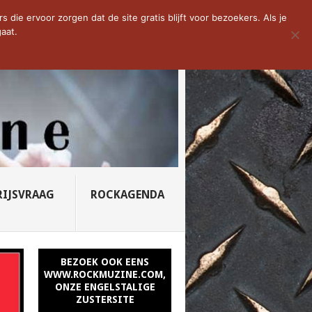
D VAN DE WEEK: SLEEPING...
die ervoor zorgen dat de site gratis blijft voor bezoekers. Als je
aat.
RIJSVRAAG
ROCKAGENDA
BEZOEK OOK EENS
WWW.ROCKMUZINE.COM,
ONZE ENGELSTALIGE
ZUSTERSITE