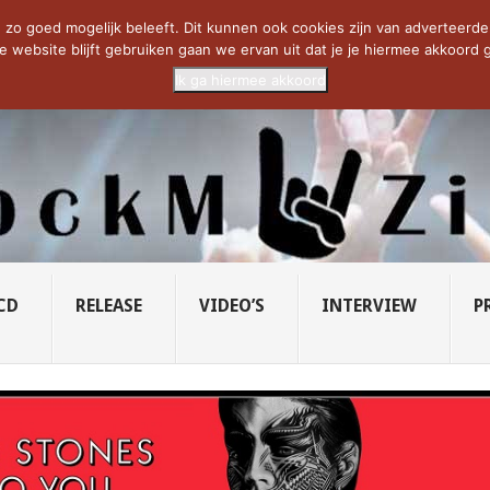
CIETY...
PRIDE OF LIONS – U...
SAVATAGE KOMT TERUG IN 0...
C
zo goed mogelijk beleeft. Dit kunnen ook cookies zijn van adverteerders 
e website blijft gebruiken gaan we ervan uit dat je je hiermee akkoord g
Ik ga hiermee akkoord
CD
RELEASE
VIDEO’S
INTERVIEW
P