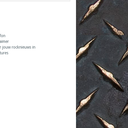
fon
laimer
r jouw rocknieuws in
tures