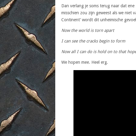
Dan verlang je soms terug naar dat ene
misschien zou zijn geweest als we niet 
Continent’ wordt dit unheimische gevoe
Now the world is torn apart
I can see the cracks begin to form
Now all I can do is hold on to that hop
We hopen mee. Heel erg.