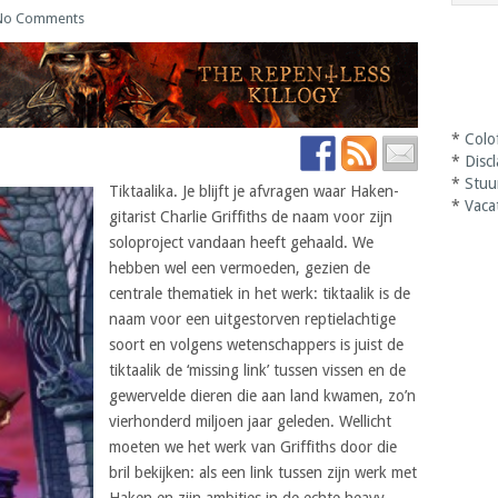
No Comments
*
Colo
*
Disc
*
Stuu
Tiktaalika. Je blijft je afvragen waar Haken-
*
Vaca
gitarist Charlie Griffiths de naam voor zijn
soloproject vandaan heeft gehaald. We
hebben wel een vermoeden, gezien de
centrale thematiek in het werk: tiktaalik is de
naam voor een uitgestorven reptielachtige
soort en volgens wetenschappers is juist de
tiktaalik de ‘missing link’ tussen vissen en de
gewervelde dieren die aan land kwamen, zo’n
vierhonderd miljoen jaar geleden. Wellicht
moeten we het werk van Griffiths door die
bril bekijken: als een link tussen zijn werk met
Haken en zijn ambities in de echte heavy