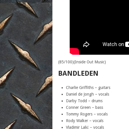
(85/100)(Inside Out Music)
BANDLEDEN
Charlie Griffiths – guitars
Daniel de Jongh – vocals
Darby Todd – drums
Conner Green – bass
Tommy Rogers – vocals
Rody Walker – vocals
Vladimir Lalić – vocals