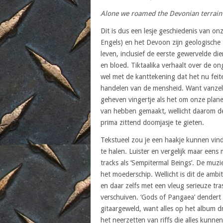
Alone we roamed the Devonian terrain
Dit is dus een lesje geschiedenis van on
Engels) en het Devoon zijn geologische 
leven, inclusief de eerste gewervelde di
en bloed. Tiktaalika verhaalt over de o
wel met de kanttekening dat het nu feit
handelen van de mensheid. Want vanzelf
geheven vingertje als het om onze planee
van hebben gemaakt, wellicht daarom de
prima zittend doomjasje te gieten.
Tekstueel zou je een haakje kunnen vi
te halen. Luister en vergelijk maar een
tracks als ‘Sempitermal Beings’. De muzi
het moederschip. Wellicht is dit de ambi
en daar zelfs met een vleug serieuze tr
verschuiven. ‘Gods of Pangaea’ dendert 
gitaargeweld, want alles op het album dra
het neerzetten van riffs die alles kunnen