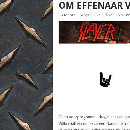
OM EFFENAAR V
Rik Moors
|
4 April 2025
|
Live
|
No Co
Geen voorprogramma dus, maar een spe
Völkerball waarmee ze een Rammstein tr