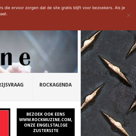
D VAN DE WEEK: SLEEPING...
die ervoor zorgen dat de site gratis blijft voor bezoekers. Als je
aat.
RIJSVRAAG
ROCKAGENDA
BEZOEK OOK EENS
WWW.ROCKMUZINE.COM,
ONZE ENGELSTALIGE
ZUSTERSITE