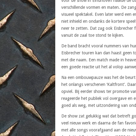
voor de show in Eindhoven haalde de ba
verschillende vormen en maten. De zang
visueel spektakel. Even later werd een e
niet inhield en ondanks de kortere spee
neer te zetten. Dat zag ook Eisbrecher
vanuit de zaal toe stond te kijken.
De band bracht vooral nummers van hun 
Eisbrecher touren kan dan haast geen to
met die naam. Een match made in heave
een goede reactie uit het al volop aanw
Na een ombouwpauze was het de beurt a
het onlangs verschenen ‘Kaltfront’. Daa
opviel. Bij eerder shows ter promotie v
reageerde het publiek vol overgave en 
goed als weg, met uitzondering van ond
De show zat gelukkig wat dat betreft goe
veel nieuw werk en daarna de fan favori
met alle songs voorafgaand aan de nieuw