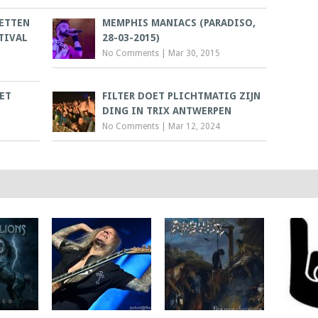
ZETTEN
MEMPHIS MANIACS (PARADISO,
TIVAL
28-03-2015)
No Comments
|
Mar 30, 2015
ET
FILTER DOET PLICHTMATIG ZIJN
DING IN TRIX ANTWERPEN
No Comments
|
Mar 12, 2024