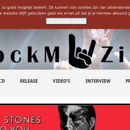
CIETY...
PRIDE OF LIONS – U...
SAVATAGE KOMT TERUG IN 0...
C
zo goed mogelijk beleeft. Dit kunnen ook cookies zijn van adverteerders 
e website blijft gebruiken gaan we ervan uit dat je je hiermee akkoord g
Ik ga hiermee akkoord
CD
RELEASE
VIDEO’S
INTERVIEW
P