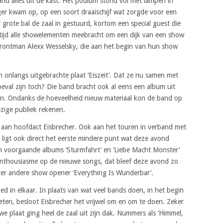
nd alles uit de kast. Het podium stond vol met lampen in
er kwam op, op een soort draaischijf wat zorgde voor een
r grote bal de zaal in gestuurd, kortom een special guest die
ltijd alle showelementen meebracht om een dijk van een show
 frontman Alexx Wesselsky, die aan het begin van hun show
onlangs uitgebrachte plaat ‘Eiszeit’. Dat ze nu samen met
eval zijn toch? Die band bracht ook al eens een album uit
n. Ondanks de hoeveelheid nieuw materiaal kon de band op
ezige publiek rekenen.
an hoofdact Eisbrecher. Ook aan het touren in verband met
r ligt ook direct het eerste mindere punt wat deze avond
an voorgaande albums ‘Sturmfahrt’ en ‘Liebe Macht Monster’
enthousiasme op de nieuwe songs, dat bleef deze avond zo
er andere show opener ‘Everything Is Wunderbar’.
d in elkaar. In plaats van wat veel bands doen, in het begin
eten, besloot Eisbrecher het vrijwel om en om te doen. Zeker
e plaat ging heel de zaal uit zijn dak. Nummers als ‘Himmel,