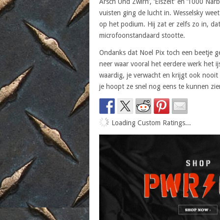
Arsch Und Zwirn’, ‘Eiszeit’ en ‘1000 Na
vuisten ging de lucht in. Wesselsky wee
op het podium. Hij zat er zelfs zo in, d
microfoonstandaard stootte.
Ondanks dat Noel Pix toch een beetje g
neer waar vooral het eerdere werk het 
waardig, je verwacht en krijgt ook nooi
je hoopt ze snel nog eens te kunnen zi
Loading Custom Ratings...