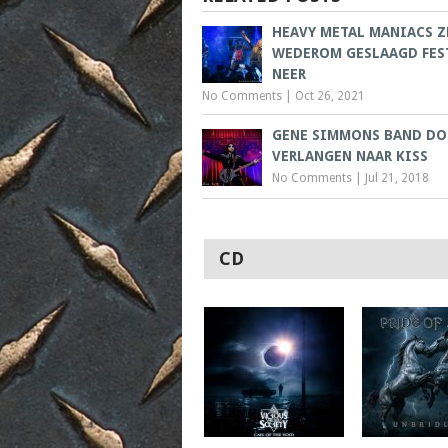
HEAVY METAL MANIACS 
WEDEROM GESLAAGD FES
NEER
No Comments
|
Oct 26, 2021
GENE SIMMONS BAND DO
VERLANGEN NAAR KISS
No Comments
|
Jul 21, 2018
CD