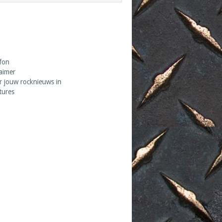
fon
laimer
r jouw rocknieuws in
tures