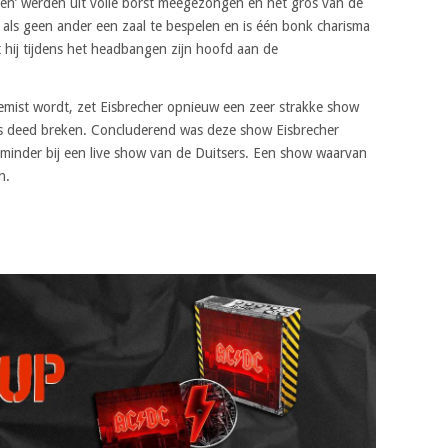
rben’ werden uit volle borst meegezongen en het gros van de
t als geen ander een zaal te bespelen en is één bonk charisma
at hij tijdens het headbangen zijn hoofd aan de
emist wordt, zet Eisbrecher opnieuw een zeer strakke show
ijs deed breken. Concluderend was deze show Eisbrecher
t minder bij een live show van de Duitsers. Een show waarvan
en.