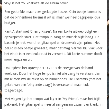
vinyl is net zo knalroze als de album cover.
Een gedurfde, maar zeer geslaagde keuze. Klein beetje jammer is
dat de binnenhoes helemaal wit is, maar wel heel begrijpelijk qua
budget.
Kant A start met ‘Cherry Kisses’. Na een korte uitroep volgt een
opzwepende start. Het tempo in zang en muziek blijft hoog. De
bas mis je niet, want het gitaarspel en drumwerk zijn prima. Het
geluid is een beetje groezelig, maar dat mag hier wel bij. Vlak voor
het einde is er een leuke rust in verwerkt. Dit korte nummer dooft
mooi langzaam uit.
Ook tijdens het uptempo ‘L.O.V.E’ is de energie van de band
voelbaar. Door het hoge tempo is niet alle zang te verstaan, dan
mis ik toch wel de tekst op de binnenhoes. De Theremin (met het
geluid van een “zingende zaag”) is verrassend, maar leuk
toegevoegd.
Met vlagen ligt het tempo wat lager in ‘My Friend’, maar het blijft
pakkend. Het gitaarspel is meestal aangenaam zwaar van klank, in