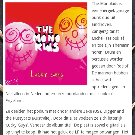
The Monokids is
een energiek garage
punk duo uit
Eindhoven.
Zanger/gitarist
Michel laat ook af
en toe zijn Theremin
horen. Drum en
percussie worden
gedaan door Roelof.
De mannen hebben
al heel wat
optredens gedaan.
Niet alleen in Nederland en onze buurlanden, maar ook in
Engeland.
Ze deelden het podium met onder andere Zeke (US), Digger and
the Pussycats (Australië). Door dit alles voelzen ze zich letterlijk
‘Lucky Guys’. Vandaar de album titel. De plaat is zowel digitaal als
op vinyl te koop. Ik had het geluk de LP te mogen ontvangen. Het