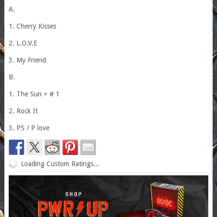
A.
1. Cherry Kisses
2. L.O.V.E
3. My Friend
B.
1. The Sun = # 1
2. Rock It
3. PS / P love
Loading Custom Ratings...