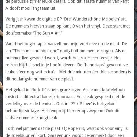
de percussie zijn er leuke details. Ook dit laatste nummer van kant
A dooft mooi langzaam uit.
Vorig jaar kwam de digitale EP ‘Drei Wunderschöne Melodien’ uit.
De nummers hiervan staan op kant B van het vinyl. Deze start met
de sfeermaker ‘The Sun = # 1’
Vanaf het begin tap ik vanzelf met mijn voet mee op de maat. De
zin “The sun is number one” nodigt uit om mee te zingen. Als dit
nummer live gespeeld wordt, wordt het zeker een feestje. Het
refrein blijft al snel in je hoofd kleven. De “handclaps” geven deze
leuke sfeer nog wat extra’s. Met drie minuten (en drie seconden) is
dit het langste nummer van de plaat.
Het geluid in ‘Rock It’ is iets groezeliger. Als je met koptelefoon
luistert is dit extra duidelijk hoorbaar. Er is leuk gespeeld met de
verdeling over de headset. Ook in ‘PS / P love’ is het geluid
behoorlijk vintage. Het tempo lijft lekker opzwepend. Ook dit
laatste nummer eindigt leuk.
Toch wel jammer dat de plaat afgelopen is, want ook voor vinyl is
de speelduur vrij kort. Garagepunk wordt gekenmerkt door een