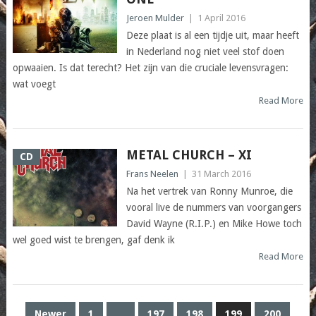
Jeroen Mulder
|
1 April 2016
Deze plaat is al een tijdje uit, maar heeft
in Nederland nog niet veel stof doen
opwaaien. Is dat terecht? Het zijn van die cruciale levensvragen:
wat voegt
Read More
METAL CHURCH – XI
CD
Frans Neelen
|
31 March 2016
Na het vertrek van Ronny Munroe, die
vooral live de nummers van voorgangers
David Wayne (R.I.P.) en Mike Howe toch
wel goed wist te brengen, gaf denk ik
Read More
POSTS
Newer
1
…
197
198
199
200