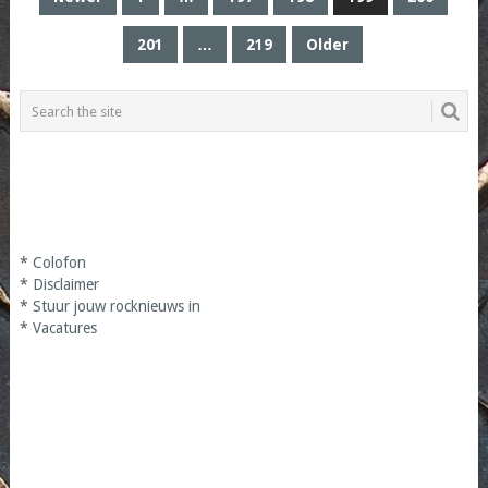
PAGINATION
201
…
219
Older
*
Colofon
*
Disclaimer
*
Stuur jouw rocknieuws in
*
Vacatures