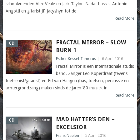
schoolvrienden Alex Veale en Jack Taylor. Nadat bassist Antonio
Angotti en gitarist JP Jacyshyn tot de
Read More
FRACTAL MIRROR – SLOW
CD
BURN 1
Esther Kessel-Tamerus
|
6 April 2016
Fractal Mirror is een internationale studio
band. Zanger Leo Koperdraat (tevens
toetsenist/gitarist) en Ed van Haagen (bas, toetsen, percussie en
achtergrondzang) maken sinds de jaren ’80 muziek in
Read More
MAD HATTER’S DEN –
CD
EXCELSIOR
Frans Neelen
|
5 April 2016