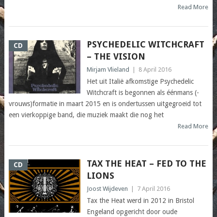
Read More
PSYCHEDELIC WITCHCRAFT
CD
– THE VISION
Mirjam Vlieland
|
8 April 2016
Het uit Italië afkomstige Psychedelic
Witchcraft is begonnen als éénmans (-
vrouws)formatie in maart 2015 en is ondertussen uitgegroeid tot
een vierkoppige band, die muziek maakt die nog het
Read More
TAX THE HEAT – FED TO THE
CD
LIONS
Joost Wijdeven
|
7 April 2016
Tax the Heat werd in 2012 in Bristol
Engeland opgericht door oude