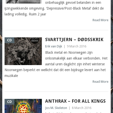
onbehaaglijk gevoel belanden in een
ijzingwekkende omgeving. ‘Depressive/Post-Black Metal’ dekt de
lading volledig. Ruim 2 jaar
Read More
SVARTTJERN – DØDSSKRIK
CD
Erik van Dijk
|
9 March 2016
Black metal en Noorwegen zijn
onlosmakelijk aan elkaar verbonden. Het
aantal uren daglicht zijn inhet winterse
Noorwegen beperkt en wellicht dat dit een bijdrage levert aan het
muzikale
Read More
ANTHRAX – FOR ALL KINGS
CD
Jos M. Skeleton
|
8 March 2016