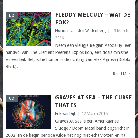
FLEDDY MELCULY – WAT DE
CD
FOK?
Norman van den Wildenberg
|
13 March
2016
Neem een vleugje Belgian Asociality, een
handvol van The Clement Peerens Explosition, een dosis cynisme
en een bak Belgische humor in de richting van Alex Agnew (Diablo
Blvd.).
Read More
GRAVES AT SEA – THE CURSE
CD
THAT IS
Erik van Dijk
|
12 March 2016
Graves At Sea is een Amerikaanse
Sludge / Doom Metal band opgericht in
2002. In de begin periode wilde het nog niet echt vlotten en na