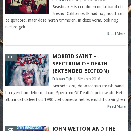
Beastmaker is een doom metal band uit
Fresno, Californië. Ik had nog nooit van
ze gehoord, maar deze heren timmeren, in deze vorm, ook nog
niet zo gek
Read More
MORBID SAINT –
CD
SPECTRUM OF DEATH
(EXTENDED EDITION)
Erik van Dijk
|
6 March 2016
Morbid Saint, de Wisconsin thrash band,
brengen hun debuut album ‘Spectrum Of Death’ opnieuw uit. Het
album dat dateert uit 1990 ziet opnieuw het levenslicht op vinyl en
Read More
JOHN WETTON AND THE
CD