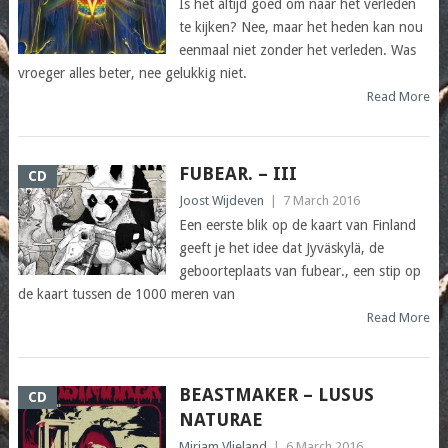
Is het altijd goed om naar het verleden
te kijken? Nee, maar het heden kan nou
eenmaal niet zonder het verleden. Was
vroeger alles beter, nee gelukkig niet.
Read More
FUBEAR. – III
CD
Joost Wijdeven
|
7 March 2016
Een eerste blik op de kaart van Finland
geeft je het idee dat Jyväskylä, de
geboorteplaats van fubear., een stip op
de kaart tussen de 1000 meren van
Read More
BEASTMAKER – LUSUS
CD
NATURAE
Mirjam Vlieland
|
6 March 2016