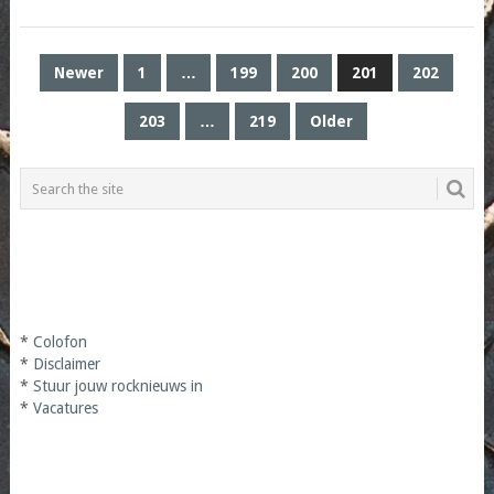
POSTS
Newer
1
…
199
200
201
202
PAGINATION
203
…
219
Older
*
Colofon
*
Disclaimer
*
Stuur jouw rocknieuws in
*
Vacatures