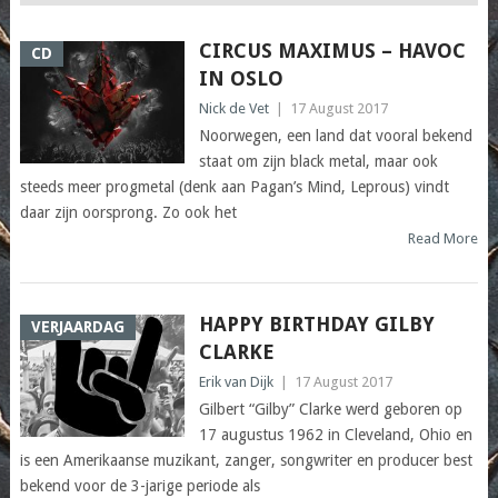
CIRCUS MAXIMUS – HAVOC
CD
IN OSLO
Nick de Vet
|
17 August 2017
Noorwegen, een land dat vooral bekend
staat om zijn black metal, maar ook
steeds meer progmetal (denk aan Pagan’s Mind, Leprous) vindt
daar zijn oorsprong. Zo ook het
Read More
HAPPY BIRTHDAY GILBY
VERJAARDAG
CLARKE
Erik van Dijk
|
17 August 2017
Gilbert “Gilby” Clarke werd geboren op
17 augustus 1962 in Cleveland, Ohio en
is een Amerikaanse muzikant, zanger, songwriter en producer best
bekend voor de 3-jarige periode als