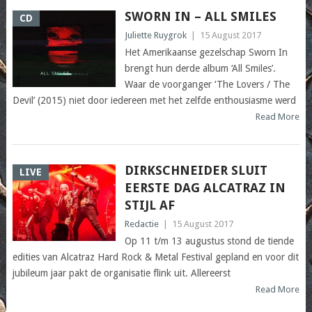
SWORN IN – ALL SMILES
CD
Juliette Ruygrok
|
15 August 2017
Het Amerikaanse gezelschap Sworn In
brengt hun derde album ‘All Smiles’.
Waar de voorganger ‘The Lovers / The
Devil’ (2015) niet door iedereen met het zelfde enthousiasme werd
Read More
DIRKSCHNEIDER SLUIT
LIVE
EERSTE DAG ALCATRAZ IN
STIJL AF
Redactie
|
15 August 2017
Op 11 t/m 13 augustus stond de tiende
edities van Alcatraz Hard Rock & Metal Festival gepland en voor dit
jubileum jaar pakt de organisatie flink uit. Allereerst
Read More