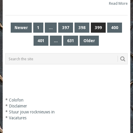
Read More
POSTS
Newer
1
…
397
398
399
400
PAGINATION
401
…
631
Older
*
Colofon
*
Disclaimer
*
Stuur jouw rocknieuws in
*
Vacatures