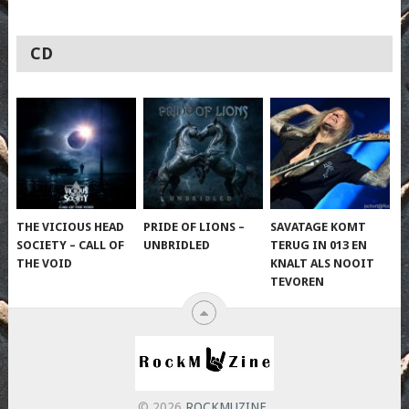
CD
THE VICIOUS HEAD
PRIDE OF LIONS –
SAVATAGE KOMT
SOCIETY – CALL OF
UNBRIDLED
TERUG IN 013 EN
THE VOID
KNALT ALS NOOIT
TEVOREN
© 2026
ROCKMUZINE
.