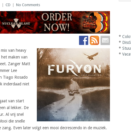
|
CD
|
No Comments
*
Colo
*
Disc
*
Stuu
 mix van heavy
*
Vaca
el het maken van
geet. Zanger Matt
rummer Lee
en Tiago Rosado
k inderdaad niet
gaat van start
teen al lekker. De
. Al vrij snel
Mooi die snelle
e zang. Even later volgt een mooi decrescendo in de muziek.