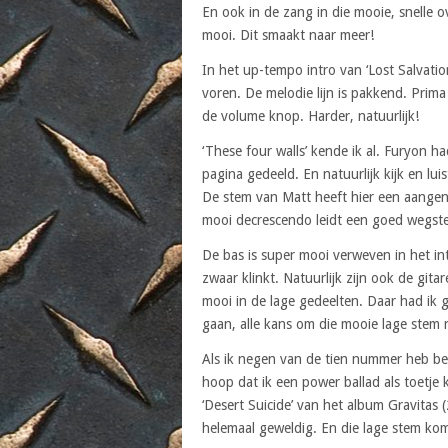
En ook in de zang in die mooie, snelle 
mooi. Dit smaakt naar meer!
In het up-tempo intro van ‘Lost Salvatio
voren. De melodie lijn is pakkend. Prima
de volume knop. Harder, natuurlijk!
‘These four walls’ kende ik al. Furyon
pagina gedeeld. En natuurlijk kijk en lu
De stem van Matt heeft hier een aangen
mooi decrescendo leidt een goed wegst
De bas is super mooi verweven in het in
zwaar klinkt. Natuurlijk zijn ook de git
mooi in de lage gedeelten. Daar had ik 
gaan, alle kans om die mooie lage stem 
Als ik negen van de tien nummer heb bel
hoop dat ik een power ballad als toetje 
‘Desert Suicide’ van het album Gravitas 
helemaal geweldig. En die lage stem komt