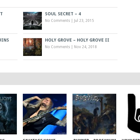
HT
SOUL SECRET – 4
No Comments
|
Jul 23, 2015
UINS
HOLY GROVE – HOLY GROVE II
No Comments
|
Nov 24, 2018