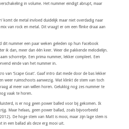
overschakeling in volume. Het nummer eindigt abrupt, maar
n’ komt de metal invloed duidelijk maar niet overdadig naar
 mix van rock en metal. Dit vraagt er om een flinke draai aan
 had dit nummer een paar weken geleden op hun Facebook
ister ik dan, meer dan één keer. Weer die pakkende melodielijn.
aam schorretje. Een prima nummer, lekker compleet. Een
ervend einde van het nummer in.
tro van ‘Scape Goat’. Gaaf intro dat mede door de bas lekker
aren weer ruimschoots aanwezig. Wat klinkt de stem van toch
graag al meer van willen horen. Gelukkig nog zes nummer te
nog vaak te horen.
uisterd, is er nog geen power balled voor bij gekomen. Ik
krijg. Maar helaas, geen power ballad, zoals bijvoorbeeld
(2012). De hoge stem van Matt is mooi, maar zijn lage stem is
 in een ballad als deze erg mooi uit.