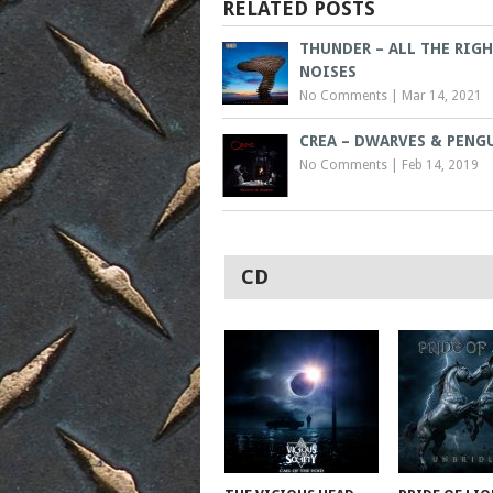
RELATED POSTS
THUNDER – ALL THE RIG
NOISES
No Comments
|
Mar 14, 2021
CREA – DWARVES & PENG
No Comments
|
Feb 14, 2019
CD