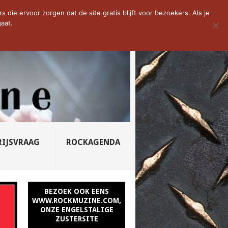
D VAN DE WEEK: SLEEPING...
die ervoor zorgen dat de site gratis blijft voor bezoekers. Als je
aat.
RIJSVRAAG
ROCKAGENDA
BEZOEK OOK EENS
WWW.ROCKMUZINE.COM,
ONZE ENGELSTALIGE
ZUSTERSITE