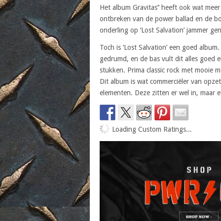
Het album Gravitas’’ heeft ook wat meer
ontbreken van de power ballad en de bo
onderling op ‘Lost Salvation’ jammer ge
Toch is ‘Lost Salvation’ een goed album.
gedrumd, en de bas vult dit alles goed e
stukken. Prima classic rock met mooie m
Dit album is wat commerciëler van opze
elementen. Deze zitten er wel in, maar 
Loading Custom Ratings...