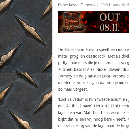
Esther Kessel-Tamerus
|
19 February 2015
De Britse band Furyon speelt een mooie
metal, prog. en classic rock. Met als do
pittige nummers die je niet zo maar ver
Mitchell, bassist Alex ‘Nickel’ Bowen, d
Farmery en de gitaristen Luca Faraone 
moeten er voor zorgen dat hun je muzie
zo maar vergeet.
’Lost Salvation’ is hun tweede album en 
met ‘All that I have’. Het intro klinkt me
lage stem van Matt heeft een warme kleur
blijkt dat hij een vrij hoog bereik heeft. 
overschakeling van de lage naar de hog