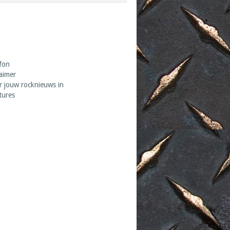
fon
laimer
r jouw rocknieuws in
tures