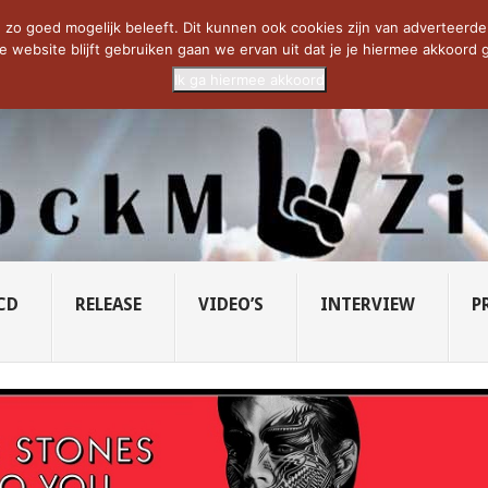
CIETY...
PRIDE OF LIONS – U...
SAVATAGE KOMT TERUG IN 0...
C
zo goed mogelijk beleeft. Dit kunnen ook cookies zijn van adverteerders 
e website blijft gebruiken gaan we ervan uit dat je je hiermee akkoord g
Ik ga hiermee akkoord
CD
RELEASE
VIDEO’S
INTERVIEW
P