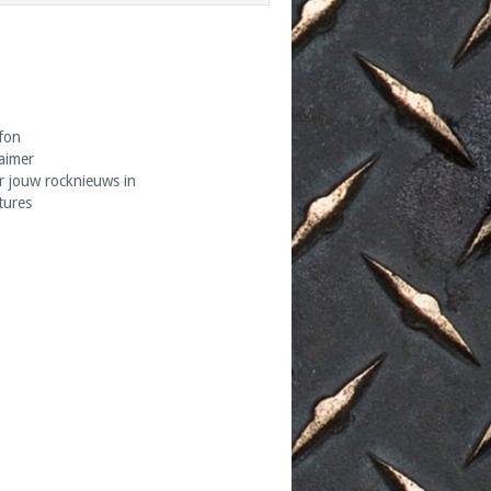
fon
laimer
r jouw rocknieuws in
tures