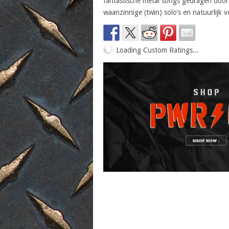
fantastische metal songs gedragen door e
waanzinnige (twin) solo’s en natuurlijk 
Loading Custom Ratings...