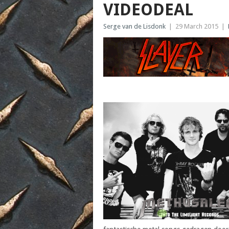
VIDEODEAL
Serge van de Lisdonk
|
29 March 2015
|