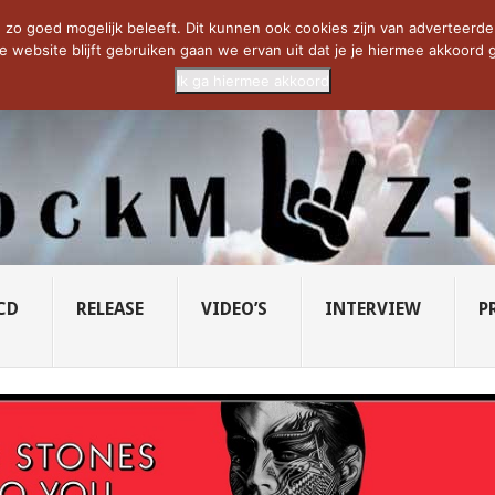
CIETY...
PRIDE OF LIONS – U...
SAVATAGE KOMT TERUG IN 0...
C
zo goed mogelijk beleeft. Dit kunnen ook cookies zijn van adverteerders 
e website blijft gebruiken gaan we ervan uit dat je je hiermee akkoord g
Ik ga hiermee akkoord
CD
RELEASE
VIDEO’S
INTERVIEW
P