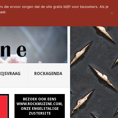
D VAN DE WEEK: SLEEPING...
die ervoor zorgen dat de site gratis blijft voor bezoekers. Als je
aat.
RIJSVRAAG
ROCKAGENDA
BEZOEK OOK EENS
WWW.ROCKMUZINE.COM,
ONZE ENGELSTALIGE
ZUSTERSITE