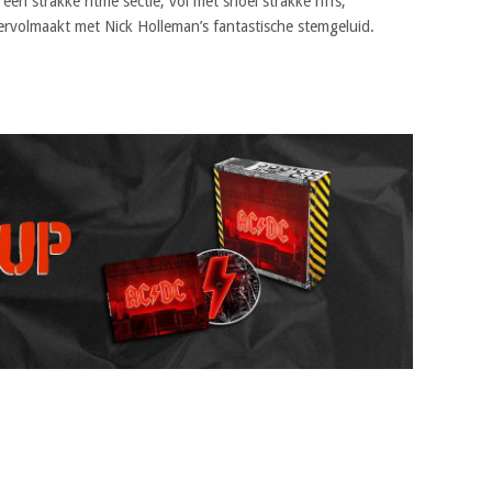
en strakke ritme sectie, vol met snoei strakke riffs,
vervolmaakt met Nick Holleman’s fantastische stemgeluid.