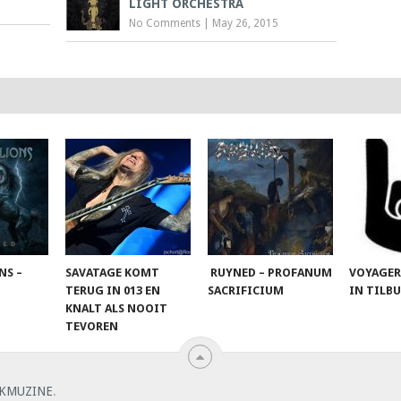
LIGHT ORCHESTRA
No Comments
|
May 26, 2015
NS –
SAVATAGE KOMT
RUYNED – PROFANUM
VOYAGER
TERUG IN 013 EN
SACRIFICIUM
IN TILB
KNALT ALS NOOIT
TEVOREN
KMUZINE
.