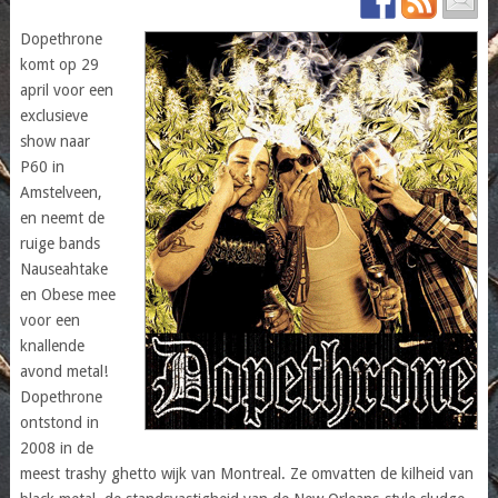
Dopethrone
komt op 29
april voor een
exclusieve
show naar
P60 in
Amstelveen,
en neemt de
ruige bands
Nauseahtake
en Obese mee
voor een
knallende
avond metal!
Dopethrone
ontstond in
2008 in de
meest trashy ghetto wijk van Montreal. Ze omvatten de kilheid van