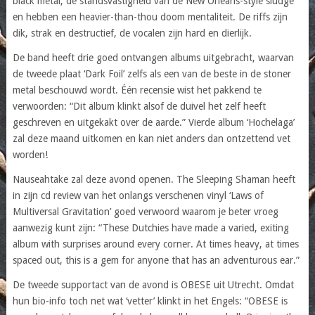
black metal, de standsvastigheid van de New Orleans-style sludge
en hebben een heavier-than-thou doom mentaliteit. De riffs zijn
dik, strak en destructief, de vocalen zijn hard en dierlijk.
De band heeft drie goed ontvangen albums uitgebracht, waarvan
de tweede plaat ‘Dark Foil’ zelfs als een van de beste in de stoner
metal beschouwd wordt. Één recensie wist het pakkend te
verwoorden: “Dit album klinkt alsof de duivel het zelf heeft
geschreven en uitgekakt over de aarde.” Vierde album ‘Hochelaga’
zal deze maand uitkomen en kan niet anders dan ontzettend vet
worden!
Nauseahtake zal deze avond openen. The Sleeping Shaman heeft
in zijn cd review van het onlangs verschenen vinyl ‘Laws of
Multiversal Gravitation’ goed verwoord waarom je beter vroeg
aanwezig kunt zijn: “These Dutchies have made a varied, exiting
album with surprises around every corner. At times heavy, at times
spaced out, this is a gem for anyone that has an adventurous ear.”
De tweede supportact van de avond is OBESE uit Utrecht. Omdat
hun bio-info toch net wat ‘vetter’ klinkt in het Engels: “OBESE is