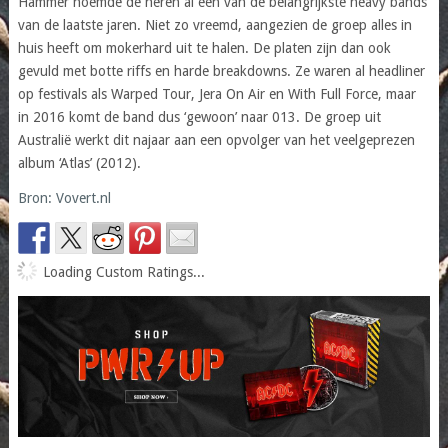
Hammer noemde de heren al een van de belangrijkste heavy bands
van de laatste jaren. Niet zo vreemd, aangezien de groep alles in
huis heeft om mokerhard uit te halen. De platen zijn dan ook
gevuld met botte riffs en harde breakdowns. Ze waren al headliner
op festivals als Warped Tour, Jera On Air en With Full Force, maar
in 2016 komt de band dus ‘gewoon’ naar 013. De groep uit
Australië werkt dit najaar aan een opvolger van het veelgeprezen
album ‘Atlas’ (2012).
Bron: Vovert.nl
Loading Custom Ratings...