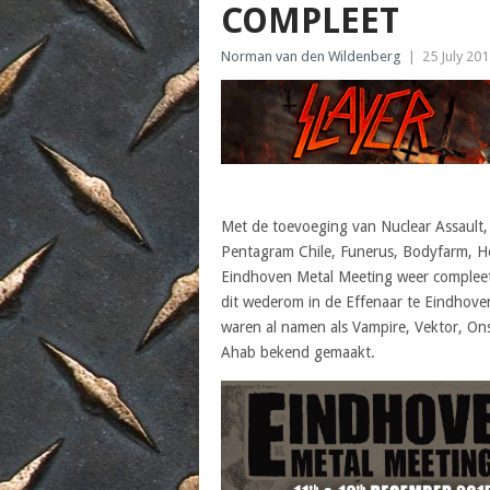
COMPLEET
Norman van den Wildenberg
|
25 July 20
Met de toevoeging van Nuclear Assault,
Pentagram Chile, Funerus, Bodyfarm, Here
Eindhoven Metal Meeting weer compleet. 
dit wederom in de Effenaar te Eindhove
waren al namen als Vampire, Vektor, On
Ahab bekend gemaakt.