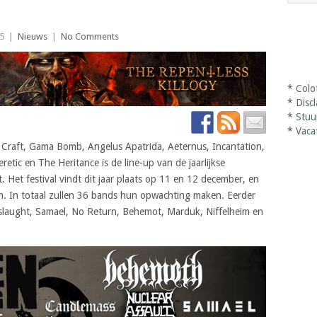
15
|
Nieuws
|
No Comments
*
Colo
*
Disc
*
Stuu
*
Vaca
 Craft, Gama Bomb, Angelus Apatrida, Aeternus, Incantation,
tic en The Heritance is de line-up van de jaarlijkse
Het festival vindt dit jaar plaats op 11 en 12 december, en
n. In totaal zullen 36 bands hun opwachting maken. Eerder
slaught, Samael, No Return, Behemot, Marduk, Niffelheim en