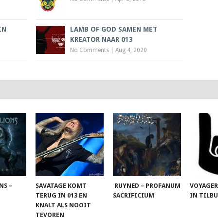
IN
LAMB OF GOD SAMEN MET
KREATOR NAAR 013
No Comments
|
Aug 4, 2020
NS –
SAVATAGE KOMT
RUYNED – PROFANUM
VOYAGER
TERUG IN 013 EN
SACRIFICIUM
IN TILB
KNALT ALS NOOIT
TEVOREN