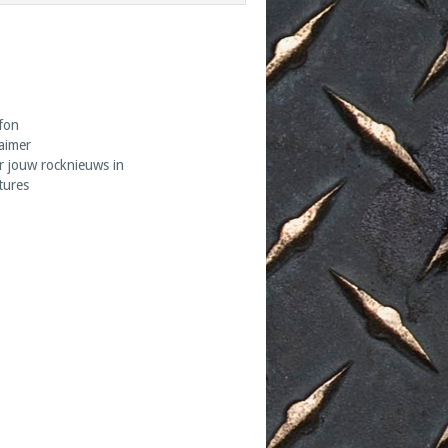
fon
laimer
r jouw rocknieuws in
tures