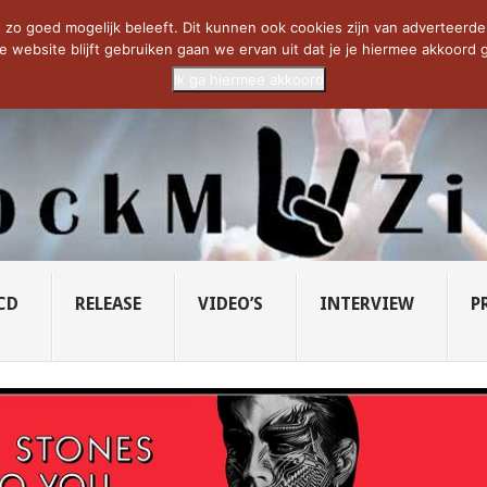
CIETY...
PRIDE OF LIONS – U...
SAVATAGE KOMT TERUG IN 0...
C
zo goed mogelijk beleeft. Dit kunnen ook cookies zijn van adverteerders 
e website blijft gebruiken gaan we ervan uit dat je je hiermee akkoord g
Ik ga hiermee akkoord
CD
RELEASE
VIDEO’S
INTERVIEW
P