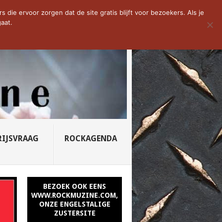
D VAN DE WEEK: SLEEPING...
die ervoor zorgen dat de site gratis blijft voor bezoekers. Als je
aat.
RIJSVRAAG
ROCKAGENDA
BEZOEK OOK EENS
WWW.ROCKMUZINE.COM,
ONZE ENGELSTALIGE
ZUSTERSITE