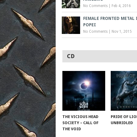
No Comments
|
Feb 4, 2016
FEMALE FRONTED METAL 
POPEI
No Comments
|
Nov 1, 2015
CD
THE VICIOUS HEAD
PRIDE OF LIO
SOCIETY – CALL OF
UNBRIDLED
THE VOID