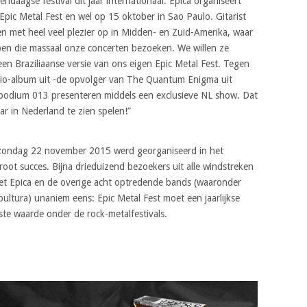
ndaagse festival dit jaar internationaal. Epica organiseert
 Epic Metal Fest en wel op 15 oktober in Sao Paulo. Gitarist
en met heel veel plezier op in Midden- en Zuid-Amerika, waar
en die massaal onze concerten bezoeken. We willen ze
n Braziliaanse versie van ons eigen Epic Metal Fest. Tegen
udio-album uit -de opvolger van The Quantum Enigma uit
oppodium 013 presenteren middels een exclusieve NL show. Dat
ar in Nederland te zien spelen!”
p zondag 22 november 2015 werd georganiseerd in het
ot succes. Bijna drieduizend bezoekers uit alle windstreken
met Epica en de overige acht optredende bands (waaronder
pultura) unaniem eens: Epic Metal Fest moet een jaarlijkse
e waarde onder de rock-metalfestivals.