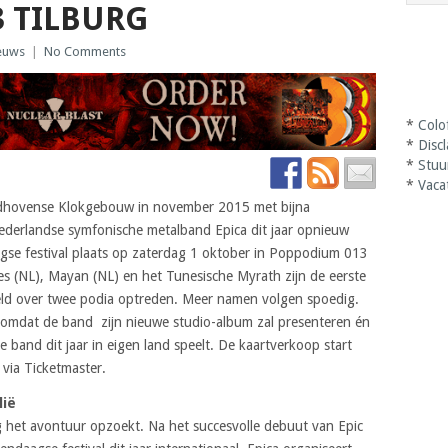
3 TILBURG
euws
|
No Comments
*
Colo
*
Disc
*
Stuu
*
Vaca
indhovense Klokgebouw in november 2015 met bijna
ederlandse symfonische metalband Epica dit jaar opnieuw
aagse festival plaats op zaterdag 1 oktober in Poppodium 013
res (NL), Mayan (NL) en het Tunesische Myrath zijn de eerste
eeld over twee podia optreden. Meer namen volgen spoedig.
r omdat de band zijn nieuwe studio-album zal presenteren én
 band dit jaar in eigen land speelt. De kaartverkoop start
 via Ticketmaster.
lië
g het avontuur opzoekt. Na het succesvolle debuut van Epic