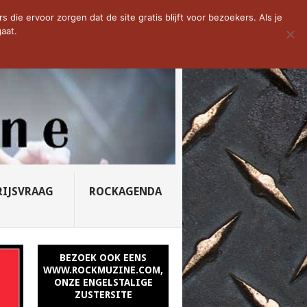
D VAN DE WEEK: SLEEPING...
die ervoor zorgen dat de site gratis blijft voor bezoekers. Als je
aat.
RIJSVRAAG
ROCKAGENDA
BEZOEK OOK EENS
WWW.ROCKMUZINE.COM,
ONZE ENGELSTALIGE
ZUSTERSITE