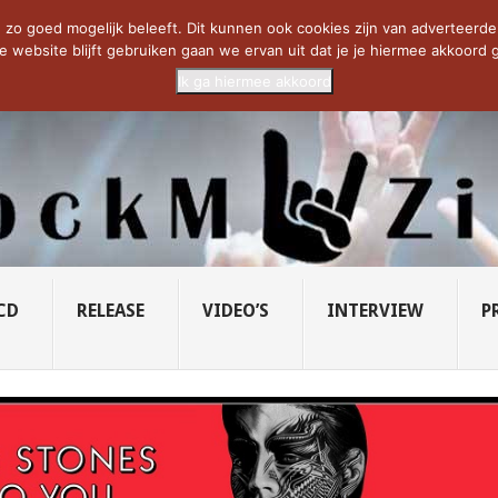
CIETY...
PRIDE OF LIONS – U...
SAVATAGE KOMT TERUG IN 0...
C
zo goed mogelijk beleeft. Dit kunnen ook cookies zijn van adverteerders 
e website blijft gebruiken gaan we ervan uit dat je je hiermee akkoord g
Ik ga hiermee akkoord
CD
RELEASE
VIDEO’S
INTERVIEW
P