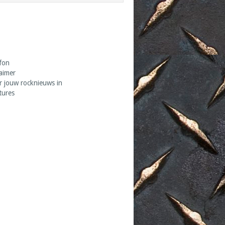
fon
laimer
r jouw rocknieuws in
tures