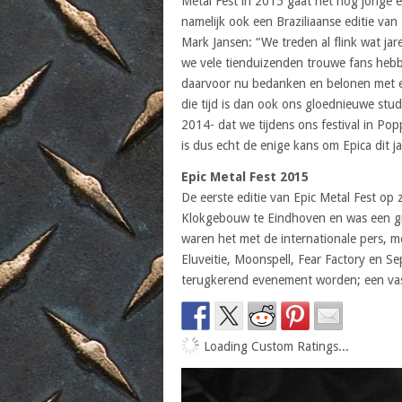
Metal Fest in 2015 gaat het nog jonge ee
namelijk ook een Braziliaanse editie van
Mark Jansen: “We treden al flink wat jar
we vele tienduizenden trouwe fans hebb
daarvoor nu bedanken en belonen met ee
die tijd is dan ook ons gloednieuwe st
2014- dat we tijdens ons festival in P
is dus echt de enige kans om Epica dit ja
Epic Metal Fest 2015
De eerste editie van Epic Metal Fest o
Klokgebouw te Eindhoven en was een gro
waren het met de internationale pers, 
Eluveitie, Moonspell, Fear Factory en Se
terugkerend evenement worden; een vast
Loading Custom Ratings...