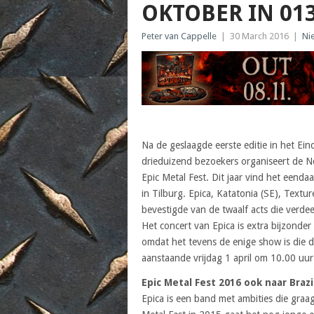
OKTOBER IN 01
Peter van Cappelle
|
30 March 2016
|
Ni
Na de geslaagde eerste editie in het E
drieduizend bezoekers organiseert de N
Epic Metal Fest. Dit jaar vind het eend
in Tilburg. Epica, Katatonia (SE), Textu
bevestigde van de twaalf acts die verd
Het concert van Epica is extra bijzonde
omdat het tevens de enige show is die de
aanstaande vrijdag 1 april om 10.00 uur
Epic Metal Fest 2016 ook naar Brazi
Epica is een band met ambities die graa