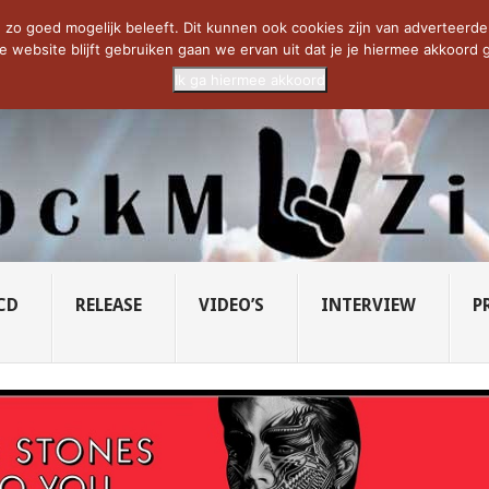
CIETY...
PRIDE OF LIONS – U...
SAVATAGE KOMT TERUG IN 0...
C
zo goed mogelijk beleeft. Dit kunnen ook cookies zijn van adverteerders 
e website blijft gebruiken gaan we ervan uit dat je je hiermee akkoord g
Ik ga hiermee akkoord
CD
RELEASE
VIDEO’S
INTERVIEW
P