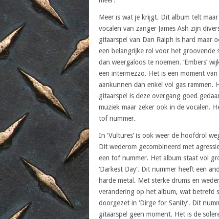
Meer is wat je krijgt. Dit album telt m
vocalen van zanger James Ash zijn diver
gitaarspel van Dan Ralph is hard maar oo
een belangrijke rol voor het groovende
dan weergaloos te noemen. ‘Embers’ wij
een intermezzo. Het is een moment van r
aankunnen dan enkel vol gas rammen. He
gitaarspel is deze overgang goed gedaan
muziek maar zeker ook in de vocalen. He
tof nummer.
In ‘Vultures’ is ook weer de hoofdrol w
Dit wederom gecombineerd met agressiev
een tof nummer. Het album staat vol g
‘Darkest Day’. Dit nummer heeft een ande
harde metal. Met sterke drums en wedero
verandering op het album, wat betrefd s
doorgezet in ‘Dirge for Sanity’. Dit num
gitaarspel geen moment. Het is de solere