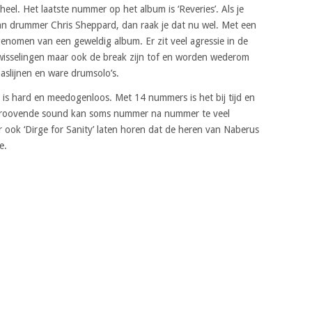
el. Het laatste nummer op het album is ‘Reveries’. Als je
van drummer Chris Sheppard, dan raak je dat nu wel. Met een
genomen van een geweldig album. Er zit veel agressie in de
owisselingen maar ook de break zijn tof en worden wederom
aslijnen en ware drumsolo’s.
t is hard en meedogenloos. Met 14 nummers is het bij tijd en
n groovende sound kan soms nummer na nummer te veel
ook ‘Dirge for Sanity’ laten horen dat de heren van Naberus
e.