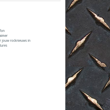
fon
laimer
r jouw rocknieuws in
tures