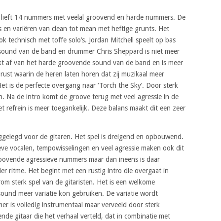
aar lieft 14 nummers met veelal groovend en harde nummers. De
s en variëren van clean tot mean met heftige grunts. Het
k technisch met toffe solo’s. Jordan Mitchell speelt op bas
 sound van de band en drummer Chris Sheppard is niet meer
kt af van het harde groovende sound van de band en is meer
ust waarin de heren laten horen dat zij muzikaal meer
t is de perfecte overgang naar ‘Torch the Sky’. Door sterk
. Na de intro komt de groove terug met veel agressie in de
t refrein is meer toegankelijk. Deze balans maakt dit een zeer
eggelegd voor de gitaren. Het spel is dreigend en opbouwend.
e vocalen, tempowisselingen en veel agressie maken ook dit
roovende agressieve nummers maar dan ineens is daar
r ritme. Het begint met een rustig intro die overgaat in
m sterk spel van de gitaristen. Het is een welkome
ound meer variatie kon gebruiken. De variatie wordt
mer is volledig instrumentaal maar verveeld door sterk
nde gitaar die het verhaal verteld, dat in combinatie met