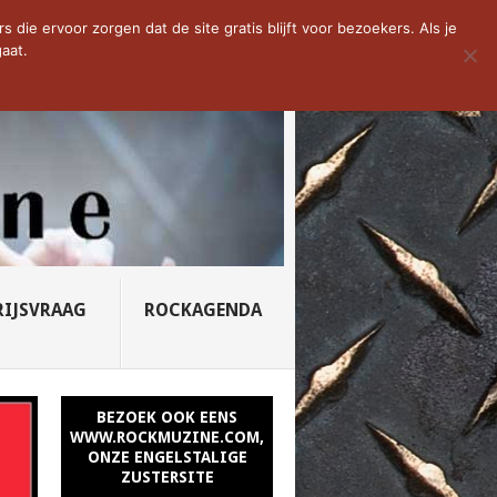
D VAN DE WEEK: SLEEPING...
die ervoor zorgen dat de site gratis blijft voor bezoekers. Als je
aat.
RIJSVRAAG
ROCKAGENDA
BEZOEK OOK EENS
WWW.ROCKMUZINE.COM,
ONZE ENGELSTALIGE
ZUSTERSITE