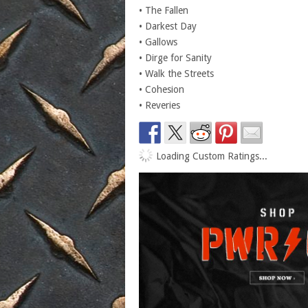
• The Fallen
• Darkest Day
• Gallows
• Dirge for Sanity
• Walk the Streets
• Cohesion
• Reveries
Loading Custom Ratings...