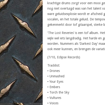
krachtige drums zorgt voor een mooi gehe
nog niet overtuigd was van het talent 
ware geluidsexplosie wordt er afscheid 
vocalen, en het totale geluid. De temp
gekenmerkt door tof gitaarspel, sterke b
‘The Lost Reveries’ is een tof album. He
wijle wel iets langdradig. Het harde e
worden. Nummers als ‘Darkest Day’ maar 
ook meer kunnen, en brengen de variati
(7/10, Eclipse Records)
Tracklist:
• Drones
• Unmashed
• Your Eyes
• Embers
• Torch the Sky
• Vultures
• Voices