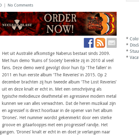
D
|
No Comments
*
Colo
*
Disc
*
Stuu
Het uit Australië afkomstige Naberus bestaat sinds 2009.
*
Vaca
Met hun demo ‘Ruins of Society’ bereikte zij in 2010 al veel
fans. Deze demo werd gevolgt door hun Ep ‘The fallen’ in
2011 en hun eerste album ‘The Reveries’ in 2015. Op 2
december brachten zij hun tweede album ‘The Lost Reveries’
uit en deze knalt er echt in. Met een omschrijving als
typische melodieuze deathmetal en agressieve modern metal
kunnen we van alles verwachten. Dat de heren muzikaal zijn
en agressief is direct hoorbaar in de opener van het album
‘Drones’. Het nummer wordst gekenmerkt door een sterke
groove en gitaarloopjes met een progressief randje. Het
angen. ‘Drones’ knalt er echt in en doet je verlangen naar