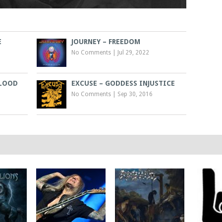
E
JOURNEY – FREEDOM
No Comments
|
Jul 29, 2022
BLOOD
EXCUSE – GODDESS INJUSTICE
No Comments
|
Sep 30, 2016