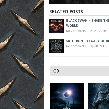
RELATED POSTS
BLACK SWAN – SHAKE TH
WORLD
No Comments
|
Feb 23, 2020
SKILTRON – LEGACY OF 
No Comments
|
Sep 28, 2016
CD