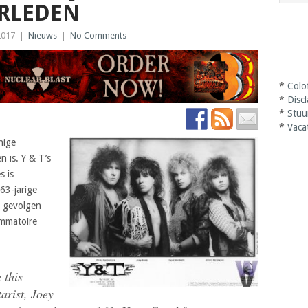
ERLEDEN
2017
|
Nieuws
|
No Comments
*
Colo
*
Disc
*
Stuu
*
Vaca
nige
n is. Y & T’s
s is
63-jarige
e gevolgen
ammatoire
 this
arist, Joey