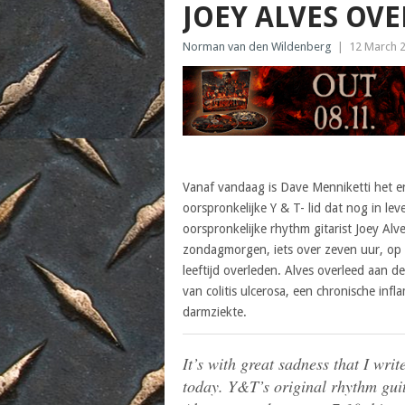
JOEY ALVES OV
Norman van den Wildenberg
|
12 March 
Vanaf vandaag is Dave Menniketti het e
oorspronkelijke Y & T- lid dat nog in leve
oorspronkelijke rhythm gitarist Joey Alve
zondagmorgen, iets over zeven uur, op 
leeftijd overleden. Alves overleed aan d
van colitis ulcerosa, een chronische infl
darmziekte.
It’s with great sadness that I write
today. Y&T’s original rhythm guit