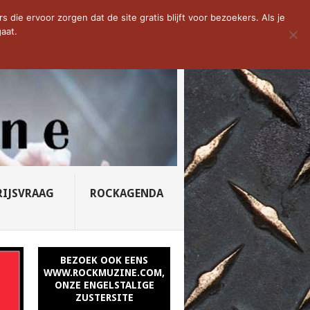
D VAN DE WEEK: SLEEPING...
die ervoor zorgen dat de site gratis blijft voor bezoekers. Als je
aat.
RIJSVRAAG
ROCKAGENDA
BEZOEK OOK EENS
WWW.ROCKMUZINE.COM,
ONZE ENGELSTALIGE
ZUSTERSITE