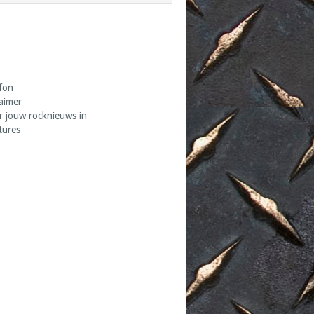
fon
laimer
r jouw rocknieuws in
tures