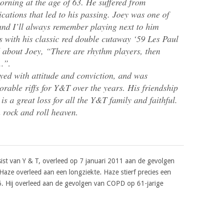
orning at the age of 63. He suffered from
ications that led to his passing. Joey was one of
 and I’ll always remember playing next to him
 with his classic red double cutaway ‘59 Les Paul
 about Joey, “There are rhythm players, then
..”.
ed with attitude and conviction, and was
rable riffs for Y&T over the years. His friendship
is a great loss for all the Y&T family and faithful.
 rock and roll heaven.
ist van Y & T, overleed op 7 januari 2011 aan de gevolgen
ze overleed aan een longziekte. Haze stierf precies een
6. Hij overleed aan de gevolgen van COPD op 61-jarige