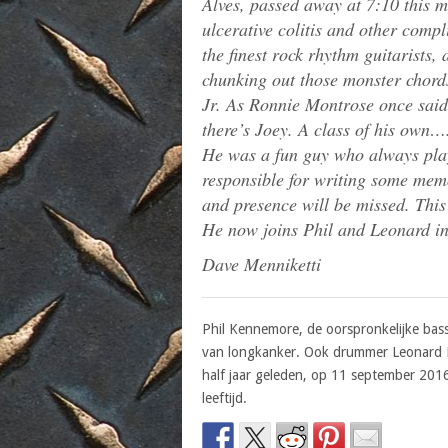
Alves, passed away at 7:10 this m
ulcerative colitis and other compl
the finest rock rhythm guitarists,
chunking out those monster chords
Jr. As Ronnie Montrose once said
there’s Joey. A class of his own…
He was a fun guy who always play
responsible for writing some memo
and presence will be missed. This 
He now joins Phil and Leonard in
Dave Menniketti
Phil Kennemore, de oorspronkelijke bass
van longkanker. Ook drummer Leonard Ha
half jaar geleden, op 11 september 201
leeftijd.