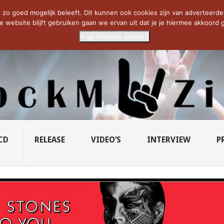
CIETY...
PRIDE OF LIONS – U...
SAVATAGE KOMT TERUG IN 0...
C
zo goed mogelijk beleeft. Dit kunnen ook cookies zijn van adverteerders 
e website blijft gebruiken gaan we ervan uit dat je je hiermee akkoord g
Ik ga hiermee akkoord
CD
RELEASE
VIDEO’S
INTERVIEW
P