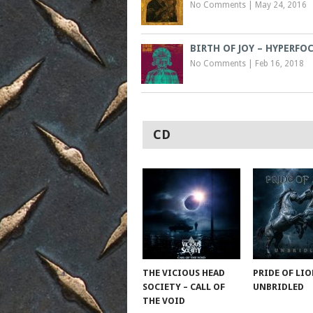
No Comments
|
May 24, 2016
BIRTH OF JOY – HYPERFO
No Comments
|
Feb 16, 2018
CD
THE VICIOUS HEAD
PRIDE OF LIO
SOCIETY – CALL OF
UNBRIDLED
THE VOID