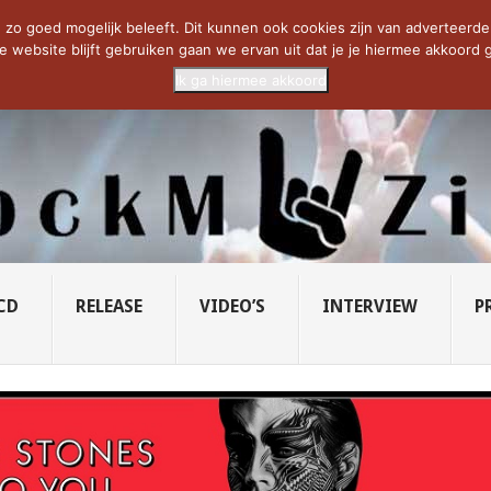
CIETY...
PRIDE OF LIONS – U...
SAVATAGE KOMT TERUG IN 0...
C
zo goed mogelijk beleeft. Dit kunnen ook cookies zijn van adverteerders 
e website blijft gebruiken gaan we ervan uit dat je je hiermee akkoord g
Ik ga hiermee akkoord
CD
RELEASE
VIDEO’S
INTERVIEW
P