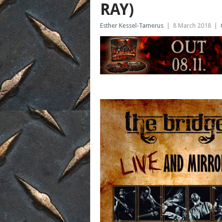
RAY)
Esther Kessel-Tamerus
|
8 March 2018
|