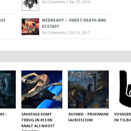
No Comments
|
Dec 25, 2016
CUS
MIDNIGHT – SWEET DEATH AND
ECSTASY
No Comments
|
Oct 25, 2017
NS –
SAVATAGE KOMT
RUYNED – PROFANUM
VOYAGER
TERUG IN 013 EN
SACRIFICIUM
IN TILB
KNALT ALS NOOIT