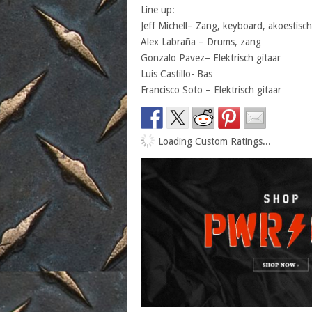
Line up:
Jeff Michell– Zang, keyboard, akoestisch
Alex Labraña – Drums, zang
Gonzalo Pavez– Elektrisch gitaar
Luis Castillo- Bas
Francisco Soto – Elektrisch gitaar
Loading Custom Ratings...