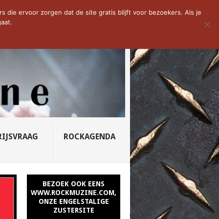
D VAN DE WEEK: SLEEPING...
die ervoor zorgen dat de site gratis blijft voor bezoekers. Als je
aat.
RIJSVRAAG
ROCKAGENDA
BEZOEK OOK EENS
WWW.ROCKMUZINE.COM,
ONZE ENGELSTALIGE
ZUSTERSITE