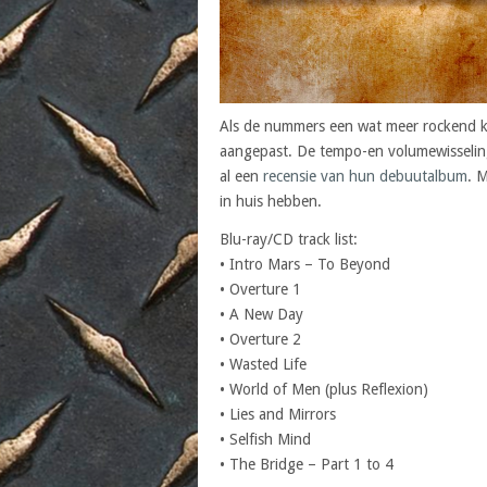
Als de nummers een wat meer rockend ka
aangepast. De tempo-en volumewisseling
al een
recensie van hun debuutalbum
. M
in huis hebben.
Blu-ray/CD track list:
• Intro Mars – To Beyond
• Overture 1
• A New Day
• Overture 2
• Wasted Life
• World of Men (plus Reflexion)
• Lies and Mirrors
• Selfish Mind
• The Bridge – Part 1 to 4