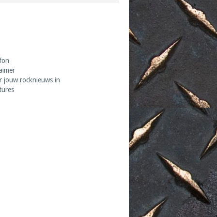
fon
laimer
r jouw rocknieuws in
tures