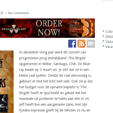
CD
|
No Comments
*
Colo
*
Disc
*
Stuu
*
Vaca
In december vorig jaar werd dit concert van
progressieve prog (metal)band ‘The Brigde’
opgenomen in MiBar, Santiago, Chili. De Blue-
ray kwam op 3 maart uit. Je ziet dat ze in een
kleine zaal spelen. Omdat de zaal eenvoudig is,
gebeurt er met het licht niet veel. Ook zie je dat
het budget voor de opname beperkt is.‘The
Brigde’ heeft er qua beeld en geluid wel het
maximale uit proberen te halen wat erin in zit.
Jeff heeft live een aangename stem, met zijn
fysieke expressie geeft hij de teksten zo nu en