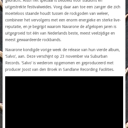
gebracht. Alsof het speciaal is bedoeld voor stadions en
uitgestrekte festivalweides. Voeg daar aan toe een zanger die zich
moeiteloos staande houdt tussen de rockgoden van weleer,
combineer het vervolgens met een enorm energieke en sterke live-
reputatie, en je begrijpt waarom Navarone de afgelopen jaren is
uitgegroeid tot één van Nederlands beste, meest veelzijdige en
meest gewaardeerde rockbands.
Navarone kondigde vorige week de release van hun vierde album,
‘Salvo’, aan. Deze verschijnt op 23 november via Suburban
Records. ‘Salvo’ is wederom opgenomen en geproduceerd met
producer Joost van den Broek in Sandlane Recording Facilities.