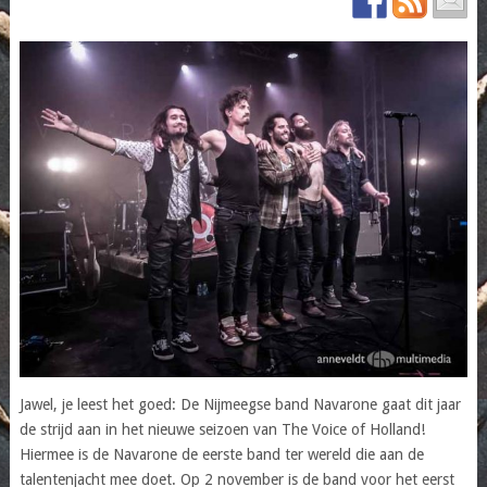
Jawel, je leest het goed: De Nijmeegse band Navarone gaat dit jaar
de strijd aan in het nieuwe seizoen van The Voice of Holland!
Hiermee is de Navarone de eerste band ter wereld die aan de
talentenjacht mee doet. Op 2 november is de band voor het eerst