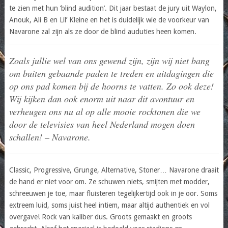
te zien met hun ‘blind audition’. Dit jaar bestaat de jury uit Waylon,
Anouk, Ali B en Lil’ Kleine en het is duidelijk wie de voorkeur van
Navarone zal zijn als ze door de blind auduties heen komen.
Zoals jullie wel van ons gewend zijn, zijn wij niet bang
om buiten gebaande paden te treden en uitdagingen die
op ons pad komen bij de hoorns te vatten. Zo ook deze!
Wij kijken dan ook enorm uit naar dit avontuur en
verheugen ons nu al op alle mooie rocktonen die we
door de televisies van heel Nederland mogen doen
schallen! – Navarone.
Classic, Progressive, Grunge, Alternative, Stoner… Navarone draait
de hand er niet voor om. Ze schuwen niets, smijten met modder,
schreeuwen je toe, maar fluisteren tegelijkertijd ook in je oor. Soms
extreem luid, soms juist heel intiem, maar altijd authentiek en vol
overgave! Rock van kaliber dus. Groots gemaakt en groots