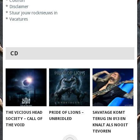
*
Colofon
*
Disclaimer
*
Stuur jouw rocknieuws in
*
Vacatures
CD
THE VICIOUS HEAD
PRIDE OF LIONS –
SAVATAGE KOMT
SOCIETY – CALL OF
UNBRIDLED
TERUG IN 013 EN
THE VOID
KNALT ALS NOOIT
TEVOREN