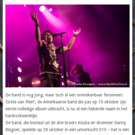
De band is nog jong, maar toch al een onmiskenbaar fenomeen:
‘Greta van Fleet’, de Amerikaanse band die pas op 19 oktober zijn
eerste volledige album uitbracht, is nu al een bekende naam in het
hardrockwereldje.
De band, die bestaat uit de drie broers Kiszka en drummer Danny
Wagner, speelde op 29 oktober in een uitverkocht 013 – het is een