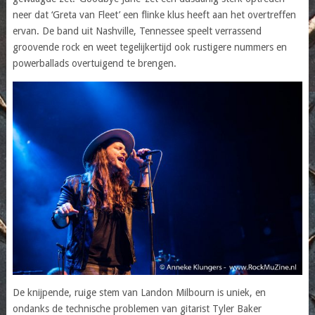
neer dat ‘Greta van Fleet’ een flinke klus heeft aan het overtreffen
ervan. De band uit Nashville, Tennessee speelt verrassend
groovende rock en weet tegelijkertijd ook rustigere nummers en
powerballads overtuigend te brengen.
De knijpende, ruige stem van Landon Milbourn is uniek, en
ondanks de technische problemen van gitarist Tyler Baker