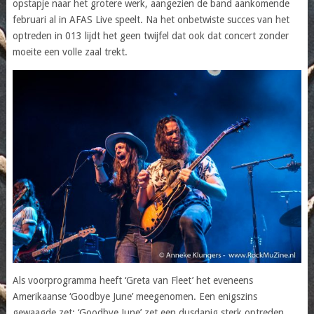
opstapje naar het grotere werk, aangezien de band aankomende
februari al in AFAS Live speelt. Na het onbetwiste succes van het
optreden in 013 lijdt het geen twijfel dat ook dat concert zonder
moeite een volle zaal trekt.
Als voorprogramma heeft ‘Greta van Fleet’ het eveneens
Amerikaanse ‘Goodbye June’ meegenomen. Een enigszins
gewaagde zet: ‘Goodbye June’ zet een dusdanig sterk optreden