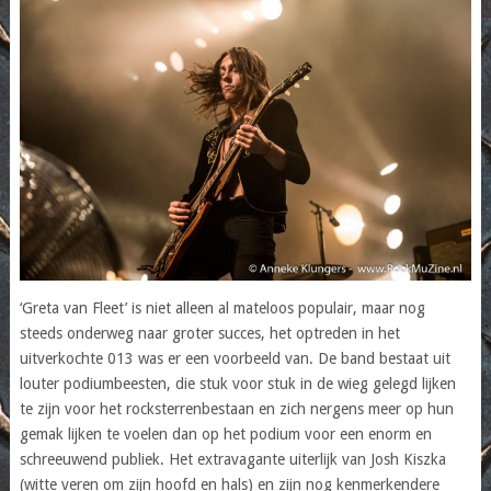
‘Greta van Fleet’ is niet alleen al mateloos populair, maar nog
steeds onderweg naar groter succes, het optreden in het
uitverkochte 013 was er een voorbeeld van. De band bestaat uit
louter podiumbeesten, die stuk voor stuk in de wieg gelegd lijken
te zijn voor het rocksterrenbestaan en zich nergens meer op hun
gemak lijken te voelen dan op het podium voor een enorm en
schreeuwend publiek. Het extravagante uiterlijk van Josh Kiszka
(witte veren om zijn hoofd en hals) en zijn nog kenmerkendere